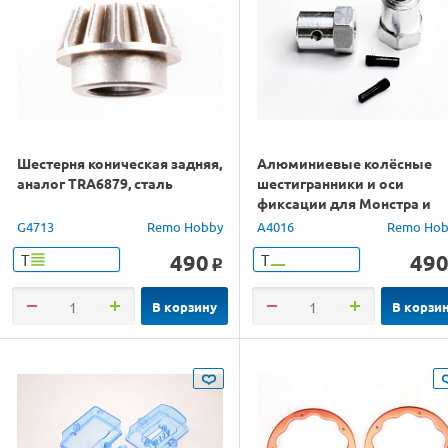
Шестерня коническая задняя,
Алюминиевые колёсные
аналог TRA6879, сталь
шестигранники и оси
фиксации для Монстра и
Трагги 2шт.
G4713
Remo Hobby
A4016
Remo Hob
490
49
Т
Т
o
В корзину
В корзи