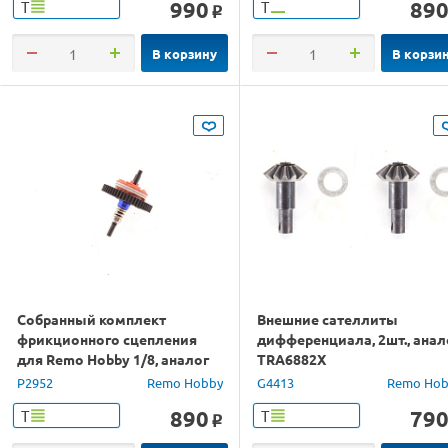
990
89
Т
Т
o
В корзину
В корзи
Собранный комплект
Внешние сателлиты
фрикционного сцепления
дифференциала, 2шт., анал
для Remo Hobby 1/8, аналог
TRA6882X
TRA6878
P2952
Remo Hobby
G4413
Remo Hob
890
79
Т
Т
o