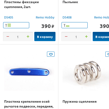
Пластины фиксации
Пыльник
сцепления, 2шт.
D5405
Remo Hobby
D5408
Remo Hob
390
39
Т
Т
o
В корзину
В корзи
Пластина крепеления осей
Пружина сцепления
рычагов подвески, передняя,