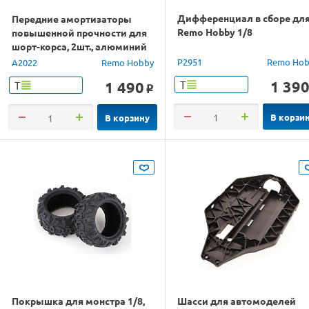
Дифференциал в сборе дл
Передние амортизаторы
Remo Hobby 1/8
повышенной прочности для
шорт-корса, 2шт., алюминий
P2951
Remo Hob
A2022
Remo Hobby
1 39
1 490
Т
Т
o
В корзи
В корзину
Покрышка для монстра 1/8,
Шасси для автомоделей