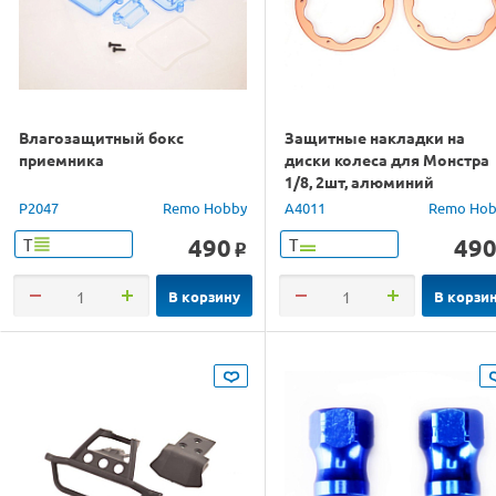
Влагозащитный бокс
Защитные накладки на
приемника
диски колеса для Монстра
1/8, 2шт, алюминий
P2047
Remo Hobby
A4011
Remo Hob
490
49
Т
Т
o
В корзину
В корзи