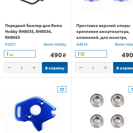
Передний бампер для Remo
Проставка верхней опоры
Hobby RH8035, RH8036,
крепления амортизатора,
RH8065
алюминий, для монстра,
трагги, багги
P2057
Remo Hobby
A4014
Remo Hob
490
49
Т
Т
o
В корзину
В корзи