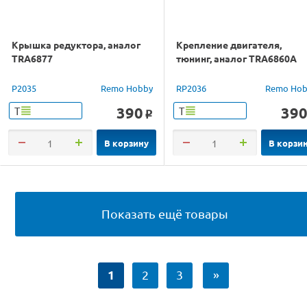
Крышка редуктора, аналог
Крепление двигателя,
TRA6877
тюнинг, аналог TRA6860A
P2035
Remo Hobby
RP2036
Remo Hob
390
39
Т
Т
o
В корзину
В корзи
Показать ещё товары
1
2
3
»