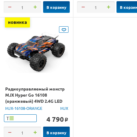
В корзину
В корзи
новинка
Радиоуправляемый монстр
MJX Hyper Go 16108
(оранжевый) 4WD 2.4G LED
1/16 RTR
MJX-16108-ORANGE
MJX
4 790
Т
o
В корзину