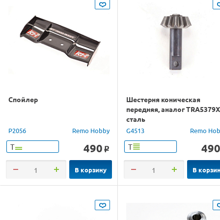
Спойлер
Шестерня коническая
передняя, аналог TRA5379X
сталь
P2056
Remo Hobby
G4513
Remo Hob
490
49
Т
Т
o
В корзину
В корзи