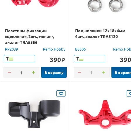
Пластины фиксации
Подшипники 12x18x4мм
сцепления, 2шт., тюнинг,
4шт., аналог TRA5120
аналог TRA5556
RP2039
Remo Hobby
B5506
Remo Hob
390
39
Т
Т
o
В корзину
В корзи