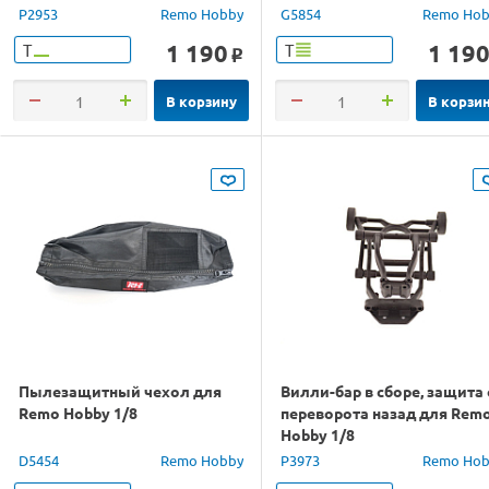
P2953
Remo Hobby
G5854
Remo Hob
1 190
1 19
Т
Т
o
В корзину
В корзи
Пылезащитный чехол для
Вилли-бар в сборе, защита 
Remo Hobby 1/8
переворота назад для Rem
Hobby 1/8
D5454
Remo Hobby
P3973
Remo Hob