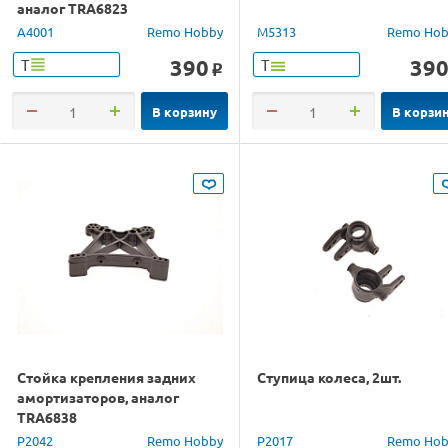
аналог TRA6823
A4001
Remo Hobby
M5313
Remo Hob
390
39
Т
Т
o
В корзину
В корзи
Стойка крепления задних
Ступица колеса, 2шт.
амортизаторов, аналог
TRA6838
P2042
Remo Hobby
P2017
Remo Hob