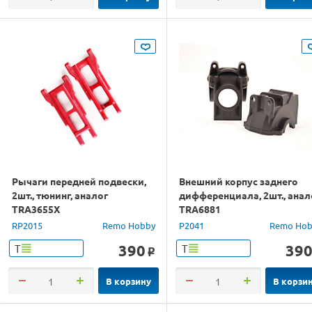
Рычаги передней подвески,
Внешний корпус заднего
2шт., тюнинг, аналог
дифференциала, 2шт., анал
TRA3655X
TRA6881
RP2015
Remo Hobby
P2041
Remo Hob
390
39
Т
Т
o
В корзину
В корзи