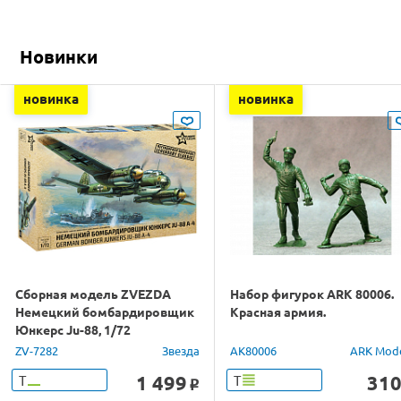
Новинки
новинка
новинка
Сборная модель ZVEZDA
Набор фигурок ARK 80006.
Немецкий бомбардировщик
Красная армия.
Юнкерс Ju-88, 1/72
ZV-7282
Звезда
AK80006
ARK Mod
1 499
31
Т
Т
o