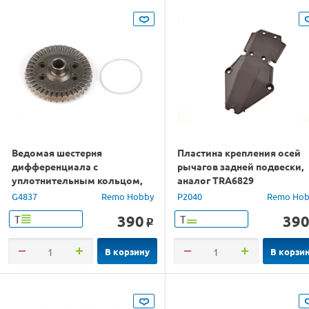
Ведомая шестерня
Пластина крепления осей
дифференциала с
рычагов задней подвески,
уплотнительным кольцом,
аналог TRA6829
аналог TRA6879, сталь
G4837
Remo Hobby
P2040
Remo Hob
390
39
Т
Т
o
В корзину
В корзи