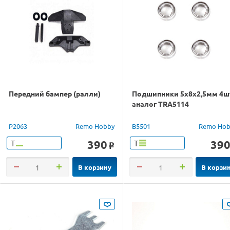
Передний бампер (ралли)
Подшипники 5x8x2,5мм 4шт
аналог TRA5114
P2063
Remo Hobby
B5501
Remo Hob
390
39
Т
Т
o
В корзину
В корзи