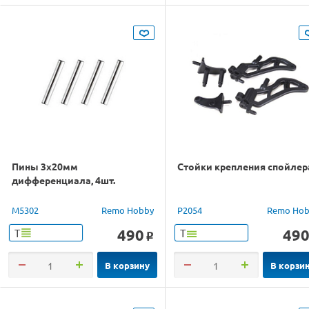
Пины 3x20мм
Стойки крепления спойлер
дифференциала, 4шт.
M5302
Remo Hobby
P2054
Remo Hob
490
49
Т
Т
o
В корзину
В корзи