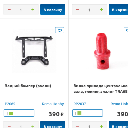
В корзину
В корзи
Задний бампер (ралли)
Вилка привода центрально
вала, тюнинг, аналог TRA68
P2065
Remo Hobby
RP2037
Remo Hob
390
39
Т
Т
o
В корзину
В корзи