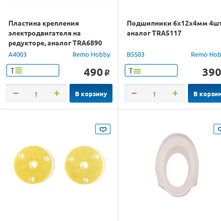
Пластина крепления
Подшипники 6x12x4мм 4шт
электродвигателя на
аналог TRA5117
редукторе, аналог TRA6890
A4003
Remo Hobby
B5503
Remo Hob
490
39
Т
Т
o
В корзину
В корзи