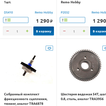
1шт.
Remo Hobby
D5410
Remo Hobby
P2032
Remo Hob
1 290
1 29
Т
Т
o
В корзину
В корзи
Собранный комплект
Шестерня ведомая 54T, шаг
фрикционного сцепления,
0.8, сталь, аналог TRA3956
тюнинг, аналог TRA6878