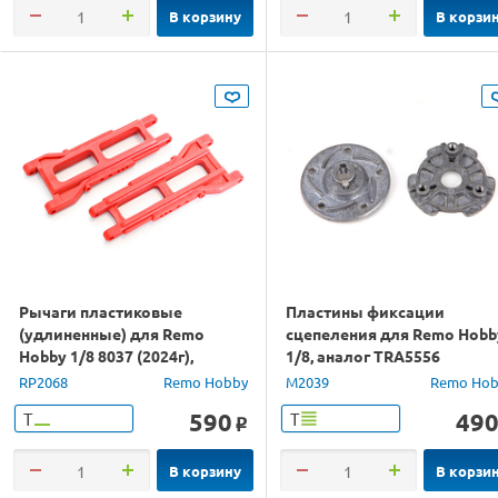
В корзину
В корзи
Рычаги пластиковые
Пластины фиксации
(удлиненные) для Remo
сцепеления для Remo Hobb
Hobby 1/8 8037 (2024г),
1/8, аналог TRA5556
тюнинг, красные
RP2068
Remo Hobby
M2039
Remo Hob
590
49
Т
Т
o
В корзину
В корзи