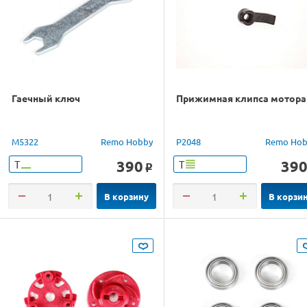
Гаечный ключ
Прижимная клипса мотора
M5322
Remo Hobby
P2048
Remo Hob
390
39
Т
Т
o
В корзину
В корзи