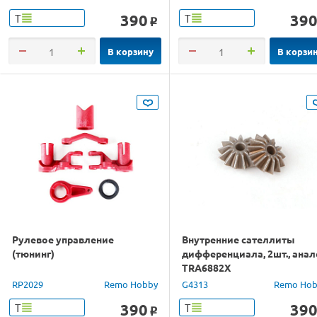
390
39
Т
Т
o
В корзину
В корзи
Рулевое управление
Внутренние сателлиты
(тюнинг)
дифференциала, 2шт., анал
TRA6882X
RP2029
Remo Hobby
G4313
Remo Hob
390
39
Т
Т
o