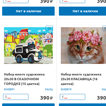
390
39
Т
Т
o
Нет в наличии
Нет в наличии
Набор юного художника
Набор юного художника
20х30 В СКАЗОЧНОМ
20х30 КРАСАВИЦА (16
ГОРОДКЕ (15 цветов)
цветов)
KH0891
Molly
KH0874
Mo
390
39
Т
Т
o