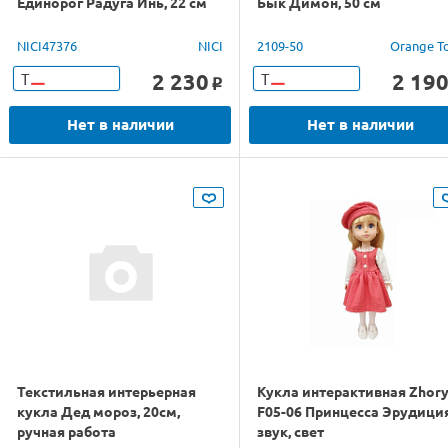
Единорог Радуга Инь, 22 см
Бык Димон, 50 см
NICI47376
NICI
2109-50
Orange T
2 230
2 19
Т
Т
o
Нет в наличии
Нет в наличии
Текстильная интерьерная
Кукла интерактивная Zhor
кукла Дед мороз, 20см,
F05-06 Принцесса Эрудиция
ручная работа
звук, свет