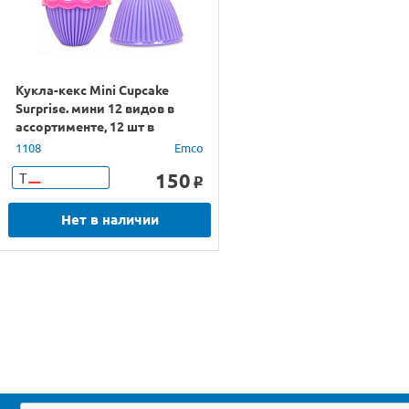
Кукла-кекс Mini Cupcake
Surprise. мини 12 видов в
ассортименте, 12 шт в
дисплее (цена за 1 шт).
1108
Emco
150
Т
o
Нет в наличии