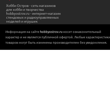
Хобби Остров - сеть магазинов
для хобби и творчества
hobbyostrov.ru - интернет-магазин
стендовых и радиоуправляемых
моделей и игрушек
Информация на сайте
hobbyostrov.ru
носит ознакомительный
характер и не является публичной офертой. Любые характеристик
товаров могут быть изменены производителем без уведомления.