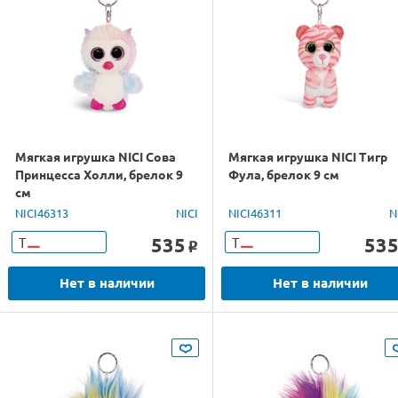
Мягкая игрушка NICI Сова
Мягкая игрушка NICI Тигр
Принцесса Холли, брелок 9
Фула, брелок 9 см
см
NICI46313
NICI
NICI46311
N
535
53
Т
Т
o
Нет в наличии
Нет в наличии