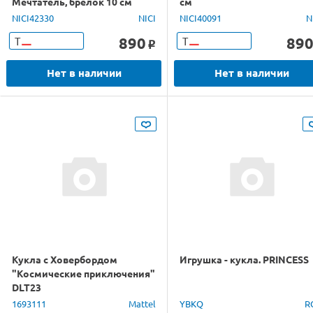
Мечтатель, брелок 10 см
см
NICI42330
NICI
NICI40091
N
890
89
Т
Т
o
Нет в наличии
Нет в наличии
Кукла с Ховербордом
Игрушка - кукла. PRINCESS
"Космические приключения"
DLT23
1693111
Mattel
YBKQ
R