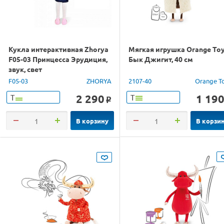
Кукла интерактивная Zhorya
Мягкая игрушка Orange To
F05-03 Принцесса Эрудиция,
Бык Джигит, 40 см
звук, свет
F05-03
ZHORYA
2107-40
Orange T
2 290
1 19
Т
Т
o
В корзину
В корзи