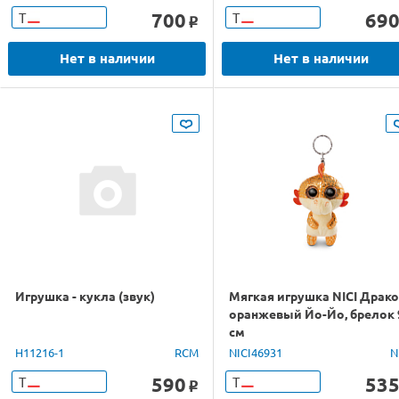
700
69
Т
Т
o
Нет в наличии
Нет в наличии
Игрушка - кукла (звук)
Мягкая игрушка NICI Драк
оранжевый Йо-Йо, брелок 
см
H11216-1
RCM
NICI46931
N
590
53
Т
Т
o