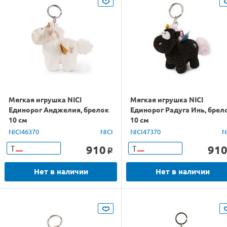
Мягкая игрушка NICI
Мягкая игрушка NICI
Единорог Анджелия, брелок
Единорог Радуга Инь, брел
10 см
10 см
NICI46370
NICI
NICI47370
N
910
91
Т
Т
o
Нет в наличии
Нет в наличии