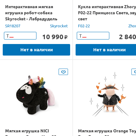
Интерактивная мягкая
Кукла интерактивная Zhor
игрушка робот-собака
F02-22 Принцесса Света, зву
Skyrocket - Лабрадудель
свет
Моджи
SR18207
Skyrocket
F02-22
Zho
10 990
2 84
Т
Т
o
Нет в наличии
Нет в наличии
Мягкая игрушка NICI
Мягкая игрушка Orange To