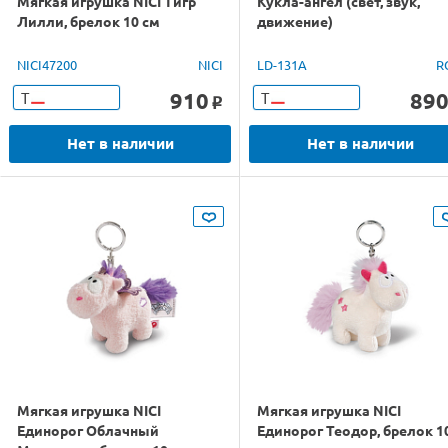
Мягкая игрушка NICI Тигр
Кукла-ангел (свет, звук,
Лилли, брелок 10 см
движение)
NICI47200
NICI
LD-131A
R
910
89
Т
Т
o
Нет в наличии
Нет в наличии
Мягкая игрушка NICI
Мягкая игрушка NICI
Единорог Облачный
Единорог Теодор, брелок 1