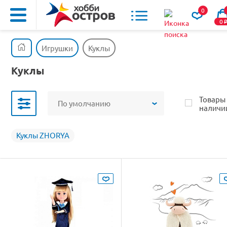
0
0
Игрушки
Куклы
Куклы
Товары
По умолчанию
наличи
Куклы ZHORYA