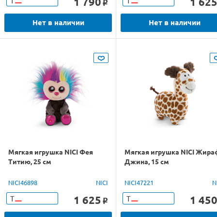
1 790
1 62
Т
Т
o
Нет в наличии
Нет в наличии
Мягкая игрушка NICI Фея
Мягкая игрушка NICI Жира
Титию, 25 см
Джина, 15 см
NICI46898
NICI
NICI47221
N
1 625
1 45
Т
Т
o