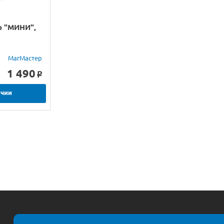
р "МИНИ",
МагМастер
1 490
o
ичии