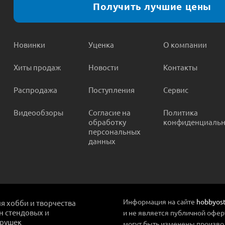
Получить лучшие цены
Новинки
Уценка
О компании
Хиты продаж
Новости
Контакты
Распродажа
Поступления
Сервис
Видеообзоры
Согласие на
Политика
обработку
конфиденциальн
персональных
данных
Информация на сайте
hobbyost
ля хобби и творчества
ин стендовых и
и не является публичной офер
грушек
могут быть изменены произво