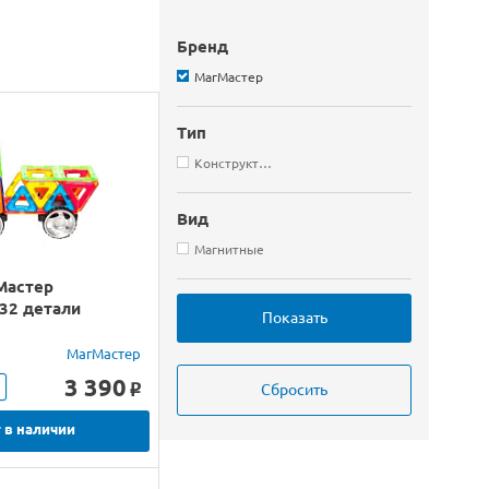
Бренд
МагМастер
Тип
Конструкторы
Вид
Магнитные
Мастер
 32 детали
МагМастер
3 390
o
 в наличии