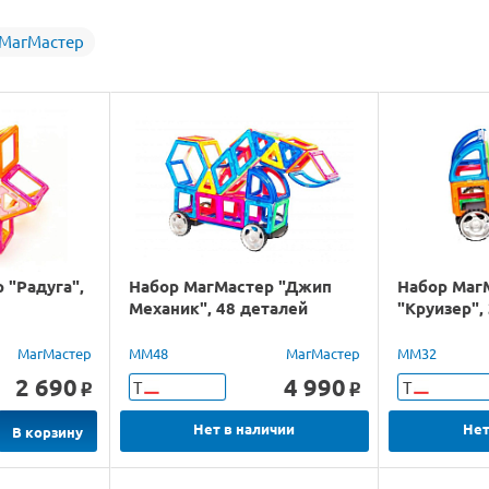
 МагМастер
 "Радуга",
Набор МагМастер "Джип
Набор Маг
Механик", 48 деталей
"Круизер",
МагМастер
ММ48
МагМастер
ММ32
2 690
4 990
Т
Т
o
o
Нет в наличии
Нет
В корзину