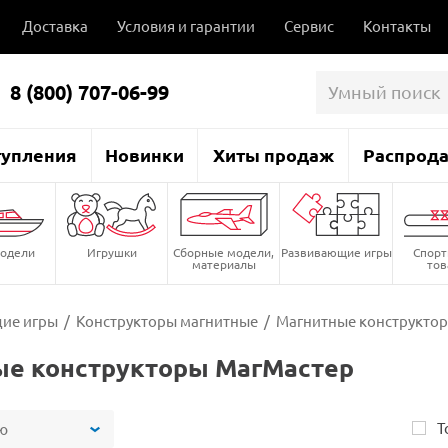
Доставка
Условия и гарантии
Сервис
Контакты
8 (800) 707-06-99
тупления
Новинки
Хиты продаж
Распрод
одели
Игрушки
Сборные модели,
Развивающие игры
Спор
материалы
то
ие игры
/
Конструкторы магнитные
/
Магнитные конструкто
ые конструкторы МагМастер
Т
ю