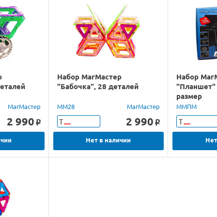
р
Набор МагМастер
Набор Маг
деталей
"Бабочка", 28 деталей
"Планшет"
размер
МагМастер
ММ28
МагМастер
ММПМ
2 990
2 990
Т
Т
o
o
ичии
Нет в наличии
Нет