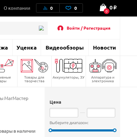
0
О компании
0
0
o
0
Войти / Регистрация
ажа
Уценка
Видеообзоры
Новости
тивные
Товары для
Аккумуляторы, ЗУ
Аппаратура и
вары
творчества
электроника
ры МагМастер
Цена
Выберите диапазон:
овары в наличии