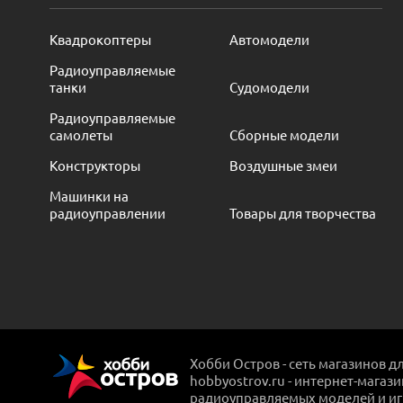
Квадрокоптеры
Автомодели
Радиоуправляемые
танки
Судомодели
Радиоуправляемые
самолеты
Сборные модели
Конструкторы
Воздушные змеи
Машинки на
радиоуправлении
Товары для творчества
Хобби Остров - сеть магазинов д
hobbyostrov.ru - интернет-магаз
радиоуправляемых моделей и и