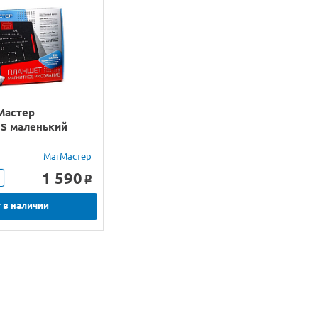
Мастер
 S маленький
МагМастер
1 590
o
 в наличии