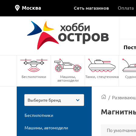
Москва
Сеть магазинов
Оплата
Пос
Беспилотники
Машины,
Танки, спецтехника
Судом
автомодели
/
Развивающ
Выберите бренд
Магнитн
Беспилотники
Машины, автомодели
По умолчани