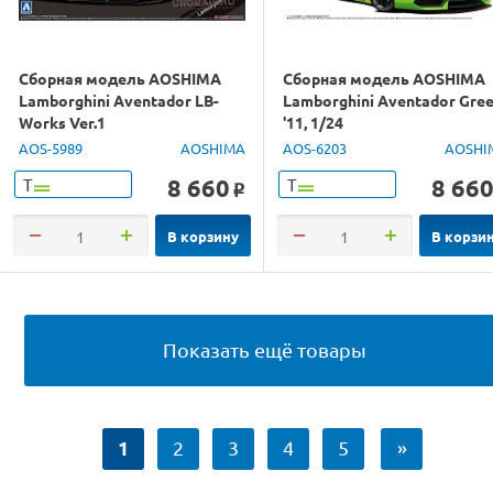
Сборная модель AOSHIMA
Сборная модель AOSHIMA
Lamborghini Aventador LB-
Lamborghini Aventador Gre
Works Ver.1
'11, 1/24
AOS-5989
AOSHIMA
AOS-6203
AOSHI
8 660
8 66
Т
Т
o
В корзину
В корзи
Показать ещё товары
1
2
3
4
5
»