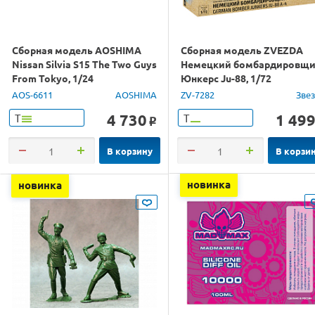
Сборная модель AOSHIMA
Сборная модель ZVEZDA
Nissan Silvia S15 The Two Guys
Немецкий бомбардировщ
From Tokyo, 1/24
Юнкерс Ju-88, 1/72
AOS-6611
AOSHIMA
ZV-7282
Зве
4 730
1 49
Т
Т
o
В корзину
В корзи
новинка
новинка