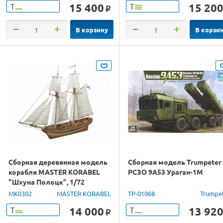
15 400
15 20
Т
Т
o
В корзину
В корзи
Сборная деревянная модель
Сборная модель Trumpeter
корабля MASTER KORABEL
РСЗО 9A53 Ураган-1M
"Шхуна Полоцк", 1/72
MK0302
MASTER KORABEL
TP-01068
Trumpe
14 000
13 92
Т
Т
o