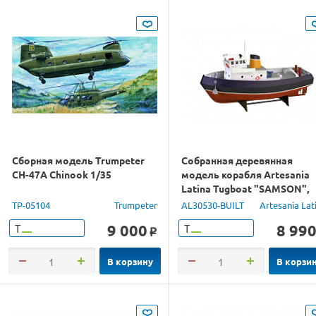
Сборная модель Trumpeter
Собранная деревянная
CH-47A Chinook 1/35
модель корабля Artesania
Latina Tugboat "SAMSON",
1/15
TP-05104
Trumpeter
AL30530-BUILT
Artesania Lat
9 000
8 99
Т
Т
o
В корзину
В корзи