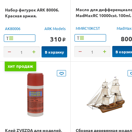
Масло для дифференциал
Набор фигурок ARK 80006.
MadMaxRC 10000cst. 100ml.
Красная армия.
MMRC10KCST
MadMax
AK80006
ARK Models
80
310
Т
Т
o
В корзи
В корзину
хит продаж
Клей ZVEZDA для моделей,
Сборная деревянная моде