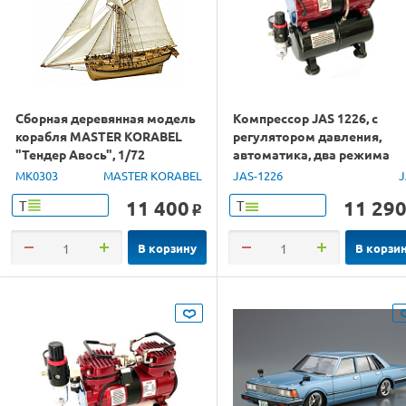
Сборная деревянная модель
Компрессор JAS 1226, с
корабля MASTER KORABEL
регулятором давления,
"Тендер Авось", 1/72
автоматика, два режима
работы, ресивер, два
MK0303
MASTER KORABEL
JAS-1226
J
цилиндра
11 400
11 29
Т
Т
o
В корзину
В корзи