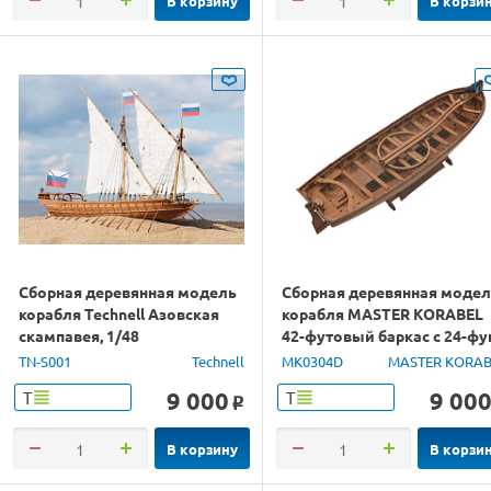
В корзину
В корзи
Сборная деревянная модель
Сборная деревянная моде
корабля Technell Азовская
корабля MASTER KORABEL
скампавея, 1/48
42-футовый баркас с 24-фун
карронадой 1841, 1/48
TN-S001
Technell
MK0304D
MASTER KORAB
9 000
9 00
Т
Т
o
В корзину
В корзи