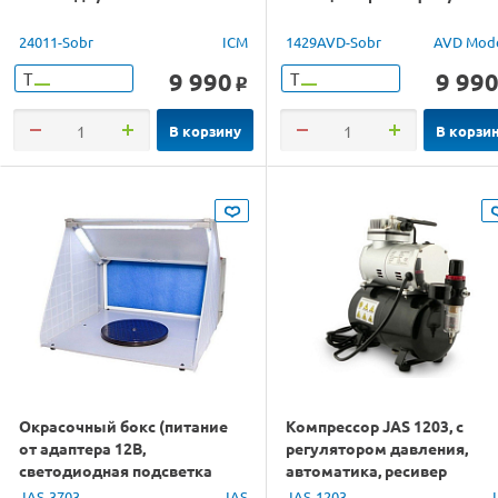
24011-Sobr
ICM
1429AVD-Sobr
AVD Mod
9 990
9 99
Т
Т
o
В корзину
В корзи
Окрасочный бокс (питание
Компрессор JAS 1203, с
от адаптера 12В,
регулятором давления,
светодиодная подсветка
автоматика, ресивер
рабочей зоны)
JAS-3703
JAS
JAS-1203
J