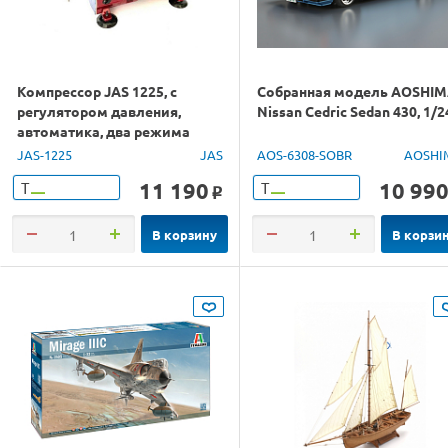
Компрессор JAS 1225, с
Собранная модель AOSHI
регулятором давления,
Nissan Cedric Sedan 430, 1/2
автоматика, два режима
работы, два цилиндра
JAS-1225
JAS
AOS-6308-SOBR
AOSHI
11 190
10 99
Т
Т
o
В корзину
В корзи