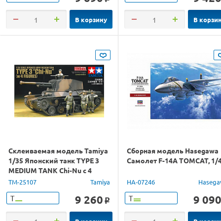
В корзину
В корзи
Склеиваемая модель Tamiya
Сборная модель Hasegawa
1/35 Японский танк TYPE 3
Самолет F-14A TOMCAT, 1/
MEDIUM TANK Chi-Nu с 4
фигурами
TM-25107
Tamiya
HA-07246
Hasega
9 260
9 09
Т
Т
o