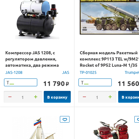
Компрессор JAS 1208, с
Сборная модель Ракетный
регулятором давления,
комплекс 9P113 TEL w/9M2
автоматика, два режима
Rocket of 9P52 Luna-M 1/35
работы, ресивер
JAS-1208
JAS
TP-01025
Trumpe
11 790
11 56
Т
Т
o
В корзину
В корзи