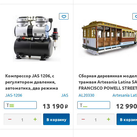
Компрессор JAS 1206, с
Сборная деревянная моде
регулятором давления,
трамвая Artesania Latina S
автоматика, два режима
FRANCISCO POWELL STREET
работы, ресивер, два
1/22
JAS-1206
JAS
AL20330
Artesania Lat
цилиндра
13 190
12 99
Т
Т
o
В корзину
В корзи