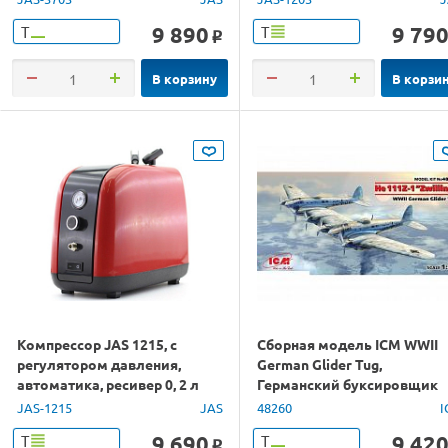
9 890
9 79
Т
Т
o
В корзину
В корзи
Компрессор JAS 1215, с
Сборная модель ICM WWII
регулятором давления,
German Glider Tug,
автоматика, ресивер 0, 2 л
Германский буксировщик
планеров II МВ, 1/48
JAS-1215
JAS
48260
I
9 690
9 42
Т
Т
o