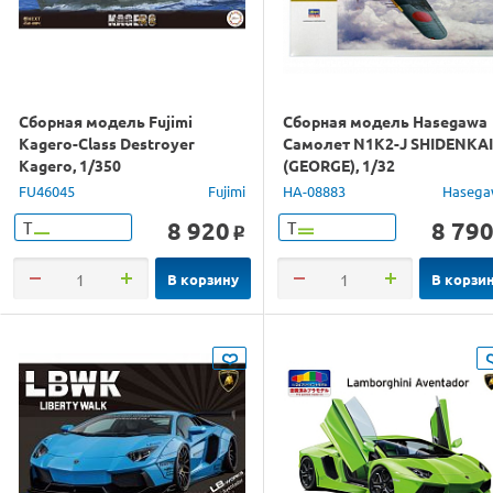
Сборная модель Fujimi
Сборная модель Hasegawa
Kagero-Class Destroyer
Самолет N1K2-J SHIDENKAI
Kagero, 1/350
(GEORGE), 1/32
FU46045
Fujimi
HA-08883
Hasega
8 920
8 79
Т
Т
o
В корзину
В корзи