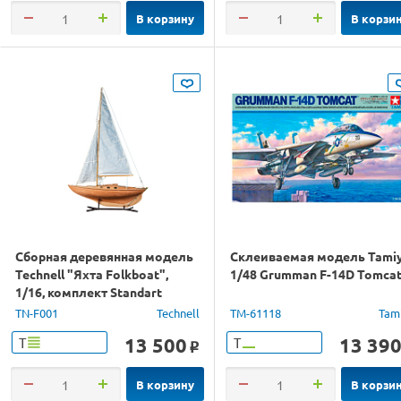
В корзину
В корзи
Сборная деревянная модель
Склеиваемая модель Tami
Technell "Яхта Folkboat",
1/48 Grumman F-14D Tomca
1/16, комплект Standart
TN-F001
Technell
TM-61118
Tam
13 500
13 39
Т
Т
o
В корзину
В корзи