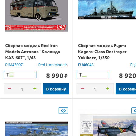
Сборная модель Red Iron
Сборная модель Fujimi
Models Автовоз "Колхида
Kagero-Class Destroyer
КАЗ-607", 1/43
Yukikaze, 1/350
RIM43007
Red Iron Models
FU46048
Fuj
8 990
8 92
Т
Т
o
В корзину
В корзи