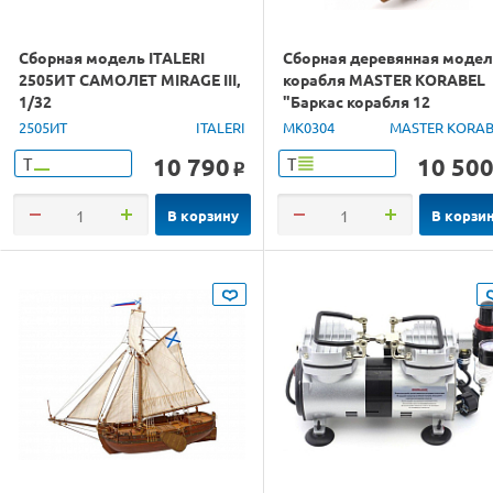
Сборная модель ITALERI
Сборная деревянная моде
2505ИТ САМОЛЕТ MIRAGE III,
корабля MASTER KORABEL
1/32
"Баркас корабля 12
Апостолов", 1/48
2505ИТ
ITALERI
MK0304
MASTER KORAB
10 790
10 50
Т
Т
o
В корзину
В корзи