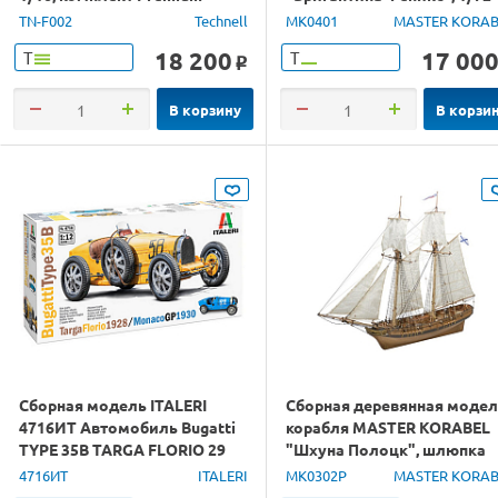
TN-F002
Technell
MK0401
MASTER KORAB
18 200
17 00
Т
Т
o
В корзину
В корзи
Сборная модель ITALERI
Сборная деревянная моде
4716ИТ Автомобиль Bugatti
корабля MASTER KORABEL
TYPE 35B TARGA FLORIO 29
"Шхуна Полоцк", шлюпка
MONACO GP 30, 1/12
МК0102, нактоуз, 1/72
4716ИТ
ITALERI
MK0302P
MASTER KORAB