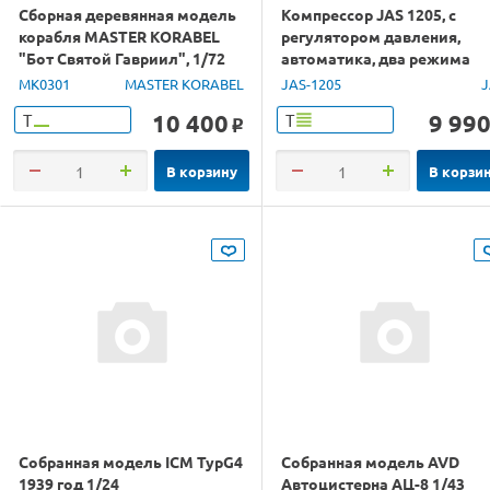
Сборная деревянная модель
Компрессор JAS 1205, с
корабля MASTER KORABEL
регулятором давления,
"Бот Святой Гавриил", 1/72
автоматика, два режима
работы, два цилиндра
MK0301
MASTER KORABEL
JAS-1205
J
10 400
9 99
Т
Т
o
В корзину
В корзи
Собранная модель ICM TypG4
Собранная модель AVD
1939 год 1/24
Автоцистерна АЦ-8 1/43