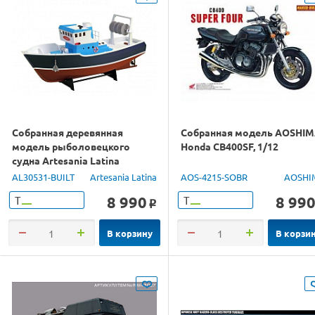
Собранная деревянная
Собранная модель AOSHI
модель рыболовецкого
Honda CB400SF, 1/12
судна Artesania Latina
"ATLANTIS", 1/15
AL30531-BUILT
Artesania Latina
AOS-4215-SOBR
AOSHI
8 990
8 99
Т
Т
o
В корзину
В корзи