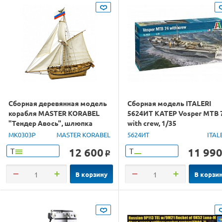
Сборная деревянная модель
Сборная модель ITALERI
корабля MASTER KORABEL
5624ИТ КАТЕР Vosper MTB 
"Тендер Авось", шлюпка
with crew, 1/35
МК0103, 1/72
MK0303P
MASTER KORABEL
5624ИТ
ITAL
12 600
11 99
Т
Т
o
В корзину
В корзи