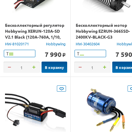
Бесколлекторный регулятор
Бесколлекторный мотор
Hobbywing XERUN-120A-SD
Hobbywing EZRUN-3665SD-
V2.1 Black (120A-760A, 1/10,
2400KV-BLACK-G3
1/12)
(5.00/16.5мм, 1/10)
HW-81020171
Hobbywing
HW-30402604
Hobbyw
бессенсорный
7 990
7 59
Т
Т
o
В корзину
В корзи