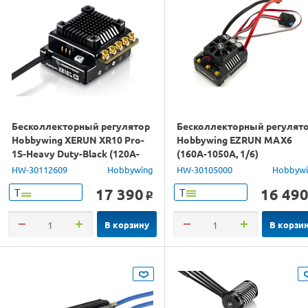
Бесколлекторный регулятор
Бесколлекторный регулят
Hobbywing XERUN XR10 Pro-
Hobbywing EZRUN MAX6
1S-Heavy Duty-Black (120A-
(160A-1050A, 1/6)
830A, 1/10, 1/12)
влагозащищённый
HW-30112609
Hobbywing
HW-30105000
Hobbyw
17 390
16 49
Т
Т
o
В корзину
В корзи