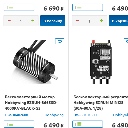
6 690
6 49
Т
Т
o
В корзину
В корзи
Бесколлекторный мотор
Бесколлекторный регулят
Hobbywing EZRUN-3665SD-
Hobbywing EZRUN MINI28
4000KV-BLACK-G3
(30A-80A, 1/28)
(5.00/16.5мм, 1/10)
влагозащищённый
HW-30402608
Hobbywing
HW-30101300
Hobbyw
бессенсорный
6 490
6 49
Т
Т
o