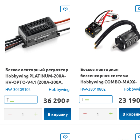
Бесколлекторная
Бесколлекторный регулятор
бессенсорная система
Hobbywing PLATINUM-200A-
Hobbywing COMBO-MAX6-
HV-OPTO-V4.1 (200A-300A,
5687/1100KV (160A, 1/6)
Aircraft, Heli)
HW-38010802
Hobbyw
HW-30209102
Hobbywing
влагозащита
23 19
36 290
Т
Т
o
В корзи
В корзину