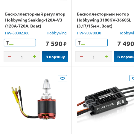
Бесколлекторный регулятор
Бесколлекторный мотор
Hobbywing Seaking-120A-V3
Hobbywing 3180KV-3660SL
(120A-720A, Boat)
(3,17/15мм, Boat)
влагозащищённый
HW-30302360
Hobbywing
HW-90070030
Hobbyw
7 590
7 49
Т
Т
o
В корзину
В корзи