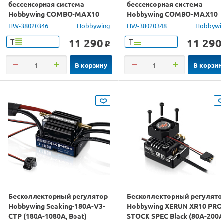
бессенсорная система
бессенсорная система
Hobbywing COMBO-MAX10
Hobbywing COMBO-MAX10
G2-80A&3652SD-3300KV-G3
G2-80A&3652SD-5400KV-G3
HW-38020346
Hobbywing
HW-38020348
Hobbyw
влагозащита
влагозащита
11 290
11 29
Т
Т
o
В корзину
В корзи
Бесколлекторный регулятор
Бесколлекторный регулят
Hobbywing Seaking-180A-V3-
Hobbywing XERUN XR10 PRO
CTP (180A-1080A, Boat)
STOCK SPEC Black (80A-200