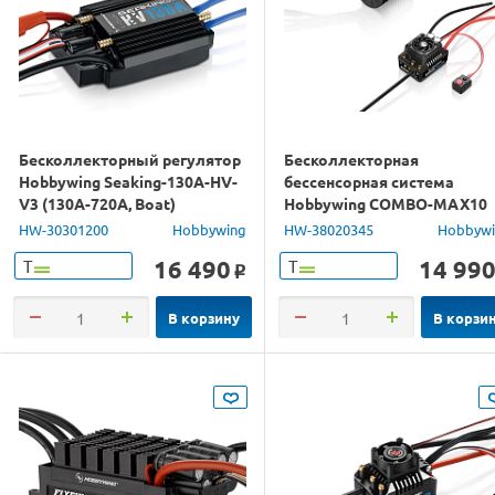
Бесколлекторный регулятор
Бесколлекторная
Hobbywing Seaking-130A-HV-
бессенсорная система
V3 (130A-720A, Boat)
Hobbywing COMBO-MAX10
влагозащищённый
G2-140A&3665SD-4000KV-G
HW-30301200
Hobbywing
HW-38020345
Hobbyw
влагозащита
16 490
14 99
Т
Т
o
В корзину
В корзи