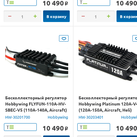
10 490
10 49
Т
Т
o
В корзину
В корзи
Бесколлекторный регулятор
Бесколлекторный регулят
Hobbywing FLYFUN-110A-HV-
Hobbywing Platinum 120A-V
SBEC-V5 (110A-140A, Aircraft)
(120A-150A, Aircraft, Heli)
HW-30201700
Hobbywing
HW-30203401
Hobbyw
10 490
10 49
Т
Т
o