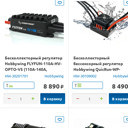
Бесколлекторный регулятор
Бесколлекторный
Hobbywing FLYFUN-110A-HV-
бессенсорный регулятор
OPTO-V5 (110A-140A,
Hobbywing QuicRun-WP-
Aircraft)
8BL150-V2-CTP (150A-1080A
HW-30201701
Hobbywing
HW-30109002
Hobbyw
1/8)
8 890
8 49
Т
Т
o
В корзину
В корзи