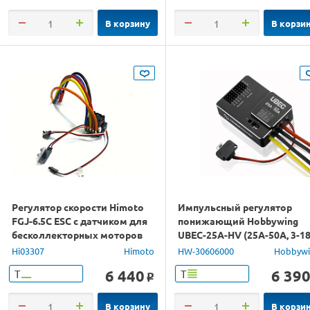
В корзину
В корзи
Регулятор скорости Himoto
Импульсный регулятор
FGJ-6.5С ESC с датчиком для
понижающий Hobbywing
бесколлекторных моторов
UBEC-25A-HV (25A-50A, 3-18
60А
Aircraft, Heli)
Hi03307
Himoto
HW-30606000
Hobbyw
6 440
6 39
Т
Т
o
В корзину
В корзи