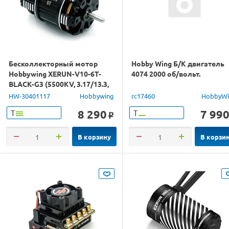
Бесколлекторный мотор
Hobby Wing Б/К двигатель
Hobbywing XERUN-V10-6T-
4074 2000 об/вольт.
BLACK-G3 (5500KV, 3.17/13.3,
1/10)
HW-30401117
Hobbywing
rc17460
HobbyWi
8 290
7 99
Т
Т
o
В корзину
В корзи