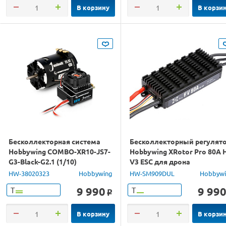
В корзину
В корзи
Бесколлекторная система
Бесколлекторный регулят
Hobbywing COMBO-XR10-JS7-
Hobbywing XRotor Pro 80A 
G3-Black-G2.1 (1/10)
V3 ESC для дрона
HW-38020323
Hobbywing
HW-SM909DUL
Hobbyw
9 990
9 99
Т
Т
o
В корзину
В корзи