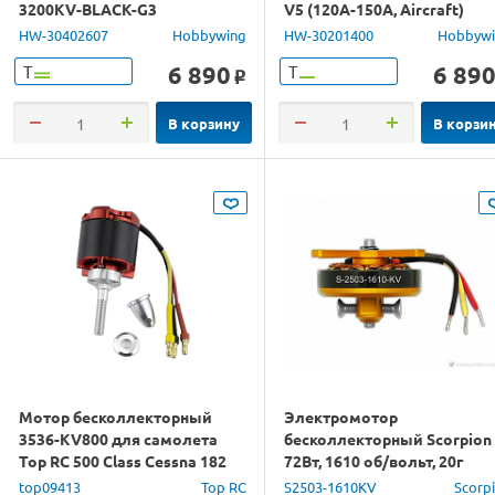
3200KV-BLACK-G3
V5 (120A-150A, Aircraft)
(5.00/16.5мм, 1/10)
HW-30402607
Hobbywing
HW-30201400
Hobbyw
бессенсорный
6 890
6 89
Т
Т
o
В корзину
В корзи
Мотор бесколлекторный
Электромотор
3536-KV800 для самолета
бесколлекторный Scorpion
Top RC 500 Class Cessna 182
72Вт, 1610 об/вольт, 20г
6СH
top09413
Top RC
S2503-1610KV
Scorp