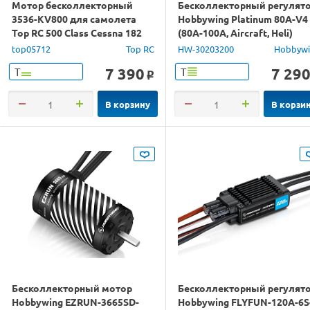
Мотор бесколлекторный
Бесколлекторный регулят
3536-KV800 для самолета
Hobbywing Platinum 80A-V4
Top RC 500 Class Cessna 182
(80A-100A, Aircraft, Heli)
4СH
top05712
Top RC
HW-30203200
Hobbyw
7 390
7 29
Т
Т
o
В корзину
В корзи
Бесколлекторный мотор
Бесколлекторный регулят
Hobbywing EZRUN-3665SD-
Hobbywing FLYFUN-120A-6S