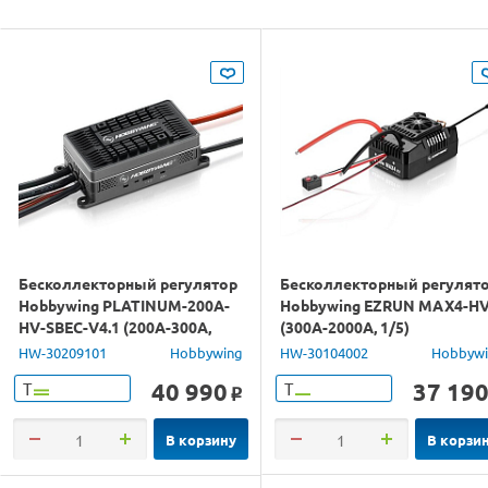
Бесколлекторный регулятор
Бесколлекторный регулят
Hobbywing PLATINUM-200A-
Hobbywing EZRUN MAX4-H
HV-SBEC-V4.1 (200A-300A,
(300A-2000A, 1/5)
Aircraft, Heli)
влагозащищённый
HW-30209101
Hobbywing
HW-30104002
Hobbyw
40 990
37 19
Т
Т
o
В корзину
В корзи