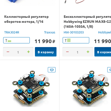
Коллекторный регулятор
Бесколлекторный регулят
оборотов мотора, 1/16
Hobbywing EZRUN MAX8-G2
(160A-1050A, 1/8)
влагозащищённый
TRA3024R
Traxxas
HW-30103203
Hobbyw
11 990
11 99
Т
Т
o
В корзину
В корзи