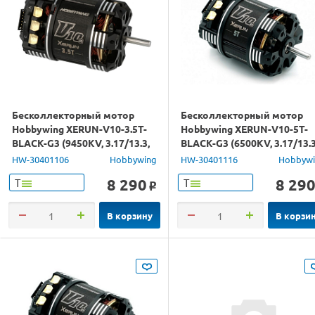
Бесколлекторный мотор
Бесколлекторный мотор
Hobbywing XERUN-V10-3.5T-
Hobbywing XERUN-V10-5T-
BLACK-G3 (9450KV, 3.17/13.3,
BLACK-G3 (6500KV, 3.17/13.3
1/10, 1/12)
1/10)
HW-30401106
Hobbywing
HW-30401116
Hobbyw
8 290
8 29
Т
Т
o
В корзину
В корзи