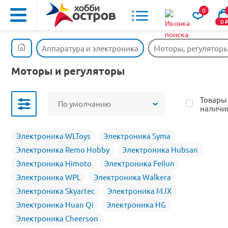
0
0
Аппаратура и электроника
Моторы, регулятор
Моторы и регуляторы
Товары
По умолчанию
наличи
Электроника WLToys
Электроника Syma
Электроника Remo Hobby
Электроника Hubsan
Электроника Himoto
Электроника Feilun
Электроника WPL
Электроника Walkera
Электроника Skyartec
Электроника MJX
Электроника Huan Qi
Электроника HG
Электроника Cheerson