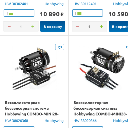
влагозащищённый
1/10, 1/12)
HW-30302401
Hobbywing
HW-30112401
Hobbyw
10 890
10 59
Т
Т
o
В корзину
В корзи
Бесколлекторная
Бесколлекторная
бессенсорная система
бессенсорная система
Hobbywing COMBO-MINI28-
Hobbywing COMBO-MINI28-
1626SD-6500KV (30A, 1/28)
1626SD-3500KV (30A, 1/28)
HW-38020368
Hobbywing
HW-38020366
Hobbyw
влагозащита
влагозащита