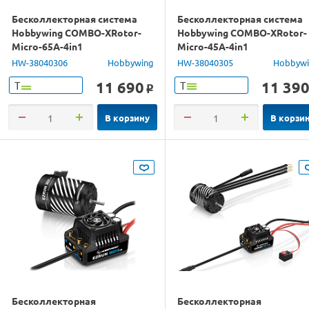
Бесколлекторная система
Бесколлекторная система
Hobbywing COMBO-XRotor-
Hobbywing COMBO-XRotor-
Micro-65A-4in1
Micro-45A-4in1
ESC&FC(BL32/F7)
ESC&FC(BL32/F7)
HW-38040306
Hobbywing
HW-38040305
Hobbyw
11 690
11 39
Т
Т
o
В корзину
В корзи
Бесколлекторная
Бесколлекторная