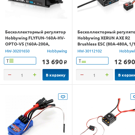
Бесколлекторный регулятор
Бесколлекторный регулят
Hobbywing FLYFUN-160A-HV-
Hobbywing XERUN AXE R2
OPTO-V5 (160A-200A,
Brushless ESC (80A-480A, 1/
Aircraft)
Rock Crawler)
HW-30201650
Hobbywing
HW-30112102
Hobbyw
13 690
12 69
Т
Т
o
В корзину
В корзи