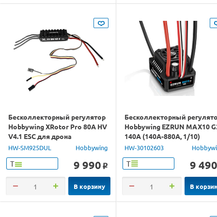
Бесколлекторный регулятор
Бесколлекторный регулят
Hobbywing XRotor Pro 80A HV
Hobbywing EZRUN MAX10 G
V4.1 ESC для дрона
140A (140A-880A, 1/10)
влагозащищённый
HW-SM925DUL
Hobbywing
HW-30102603
Hobbyw
9 990
9 49
Т
Т
o
В корзину
В корзи