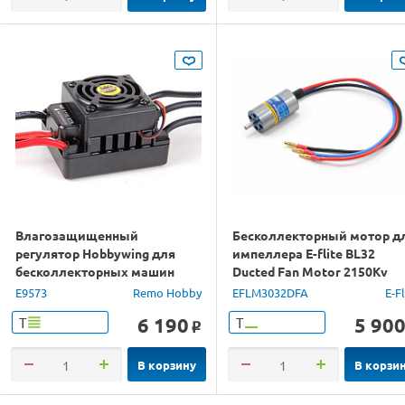
Влагозащищенный
Бесколлекторный мотор д
регулятор Hobbywing для
импеллера E-flite BL32
бесколлекторных машин
Ducted Fan Motor 2150Kv
Remo Hobby
E9573
Remo Hobby
EFLM3032DFA
E-Fl
6 190
5 90
Т
Т
o
В корзину
В корзи