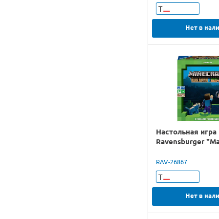
Т
Нет в нал
Настольная игра
Ravensburger "М
RAV-26867
Т
Нет в нал