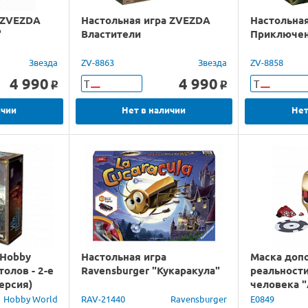
 ZVEZDA
Настольная игра ZVEZDA
Настольна
"
Властители
Приключен
Звезда
ZV-8863
Звезда
ZV-8858
4 990
4 990
Т
Т
o
o
ичии
Нет в наличии
Нет
 Hobby
Настольная игра
Маска доп
толов - 2-е
Ravensburger "Кукаракула"
реальност
ерсия)
человека "
E0849 в/к
Hobby World
RAV-21440
Ravensburger
E0849