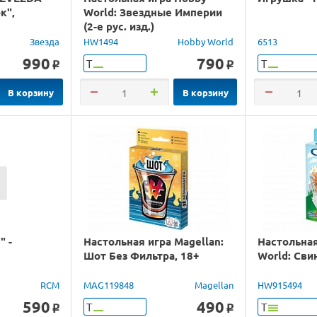
к",
World: Звездные Империи
(2-е рус. изд.)
Звезда
HW1494
Hobby World
6513
990
790
Т
Т
o
o
В корзину
В корзину
" -
Настольная игра Magellan:
Настольная
Шот Без Фильтра, 18+
World: Сви
RCM
MAG119848
Magellan
HW915494
590
490
Т
Т
o
o