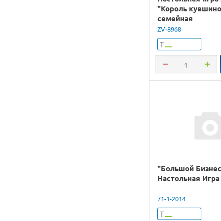
"Король кувшино
семейная
ZV-8968
Т
"Большой Бизнес
Настольная Игра
71-1-2014
Т