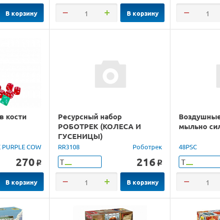
В корзину
В корзину
в кости
Ресурсный набор
Воздушные
РОБОТРЕК (КОЛЕСА И
мыльно си
ГУСЕНИЦЫ)
E PURPLE COW
RR3108
Роботрек
48PSC
270
216
Т
Т
o
o
В корзину
В корзину