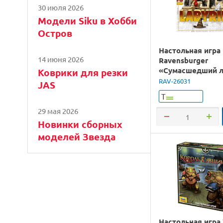
30 июля 2026
Модели Siku в Хобби
Остров
Настольная игра
14 июня 2026
Ravensburger
«Сумасшедший л
Коврики для резки
Гарри Поттер»
RAV-26031
JAS
Т
29 мая 2026
Новинки сборных
моделей Звезда
Настольная игра