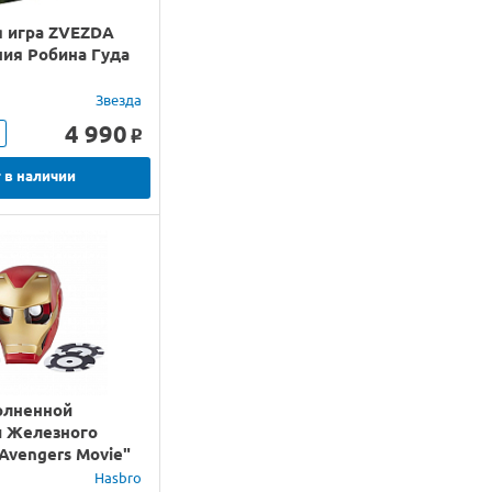
я игра ZVEZDA
ия Робина Гуда
Звезда
4 990
o
 в наличии
олненной
и Железного
Avengers Movie"
Hasbro