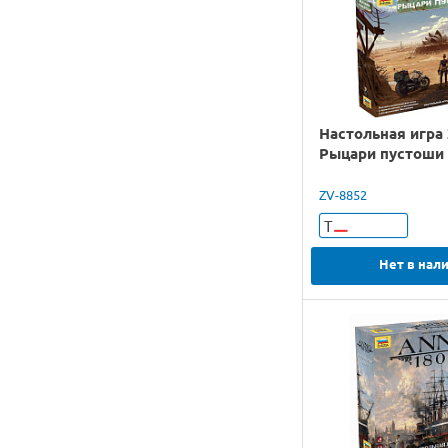
Настольная игра
Рыцари пустоши
ZV-8852
Т
Нет в нал