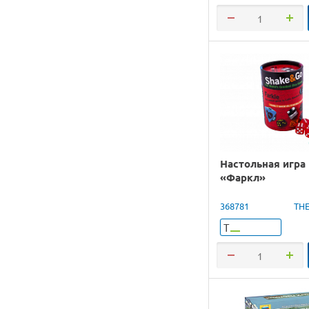
Настольная игра 
«Фаркл»
368781
TH
Т