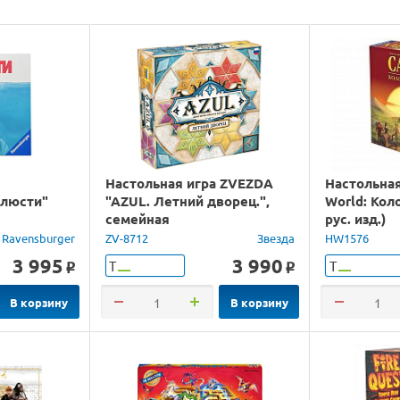
Настольная игра ZVEZDA
Настольная
елюсти"
"AZUL. Летний дворец.",
World: Кол
семейная
рус. изд.)
Ravensburger
ZV-8712
Звезда
HW1576
3 995
3 990
Т
Т
o
o
В корзину
В корзину