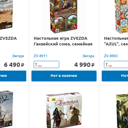
 ZVEZDA
Настольная игра ZVEZDA
Настольна
Ганзейский союз, семейная
"AZUL", се
Звезда
ZV-8911
Звезда
ZV-8965
6 490
4 990
Т
Т
o
o
ичии
Нет в наличии
Нет