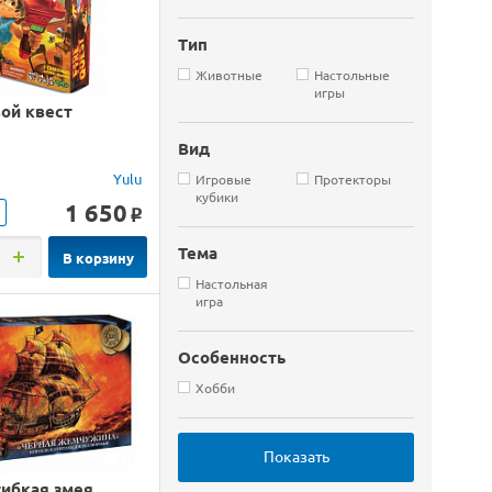
Тип
Животные
Настольные
игры
ой квест
Вид
Yulu
Игровые
Протекторы
кубики
1 650
o
Тема
В корзину
Настольная
игра
Особенность
Хобби
гибкая змея.