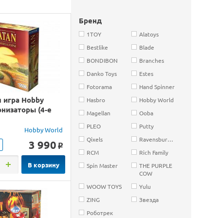
Бренд
1TOY
Alatoys
Bestlike
Blade
BONDIBON
Branches
Danko Toys
Estes
Fotorama
Hand Spinner
 игра Hobby
Hasbro
Hobby World
онизаторы (4-е
Magellan
Ooba
PLEO
Putty
Hobby World
Qixels
Ravensburger
3 990
o
RCM
Rich Family
В корзину
Spin Master
THE PURPLE
COW
WOOW TOYS
Yulu
ZING
Звезда
Роботрек