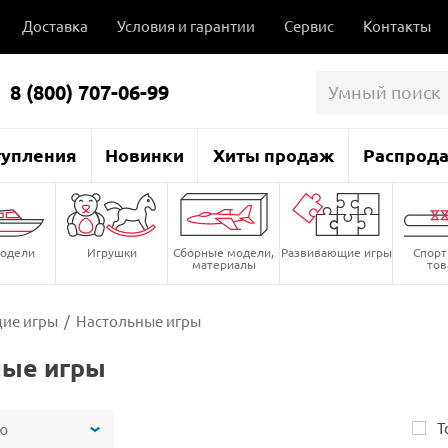
Доставка
Условия и гарантии
Сервис
Контакты
8 (800) 707-06-99
тупления
Новинки
Хиты продаж
Распрод
одели
Игрушки
Сборные модели,
Развивающие игры
Спор
материалы
то
ие игры
/
Настольные игры
ные игры
Т
ю