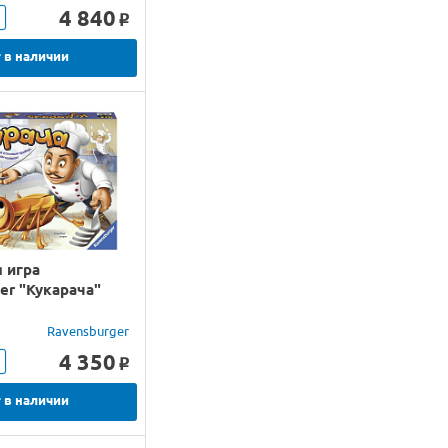
4 840
o
 в наличии
 игра
er "Кукарача"
Ravensburger
4 350
o
 в наличии