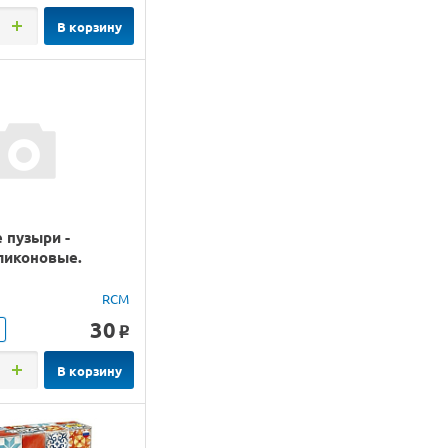
В корзину
 пузыри -
ликоновые.
RCM
30
o
В корзину