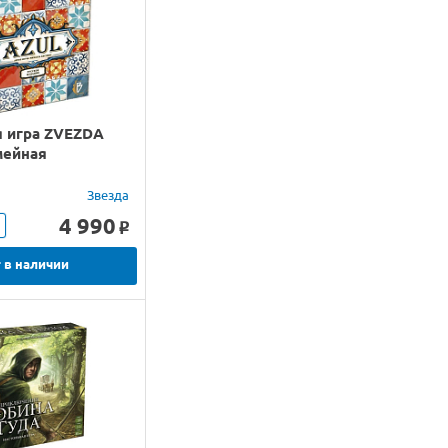
я игра ZVEZDA
мейная
Звезда
4 990
o
 в наличии