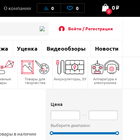
0
О компании
0
0
o
0
Войти / Регистрация
ажа
Уценка
Видеообзоры
Новости
тивные
Товары для
Аккумуляторы, ЗУ
Аппаратура и
вары
творчества
электроника
Цена
Выберите диапазон:
овары в наличии