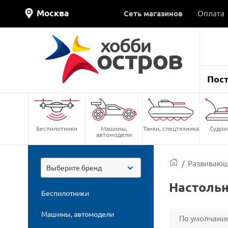
Москва
Сеть магазинов
Оплата
Пос
Беспилотники
Машины,
Танки, спецтехника
Судом
автомодели
/
Развивающ
Выберите бренд
Настоль
Беспилотники
Машины, автомодели
По умолчани