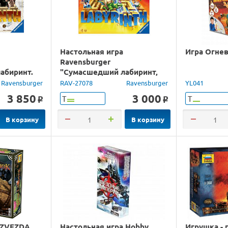
Настольная игра
Игра Огнев
Ravensburger
абиринт.
"Сумасшедший лабиринт,
изд '21"
Ravensburger
RAV-27078
Ravensburger
YL041
3 850
3 000
Т
Т
o
o
В корзину
В корзину
 ZVEZDA
Настольная игра Hobby
Игрушка - 