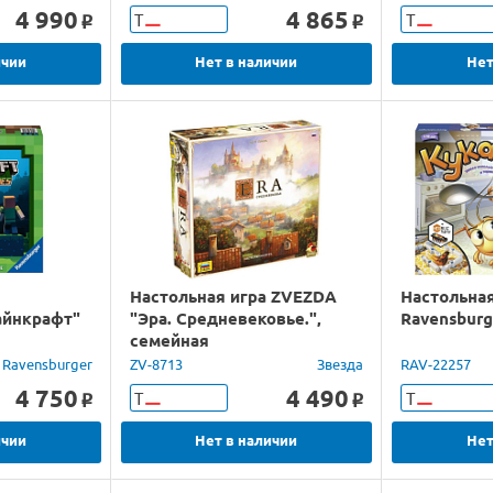
4 990
4 865
Т
Т
o
o
ичии
Нет в наличии
Нет
Настольная игра ZVEZDA
Настольная
айнкрафт"
"Эра. Средневековье.",
Ravensburg
семейная
Ravensburger
ZV-8713
Звезда
RAV-22257
4 750
4 490
Т
Т
o
o
ичии
Нет в наличии
Нет