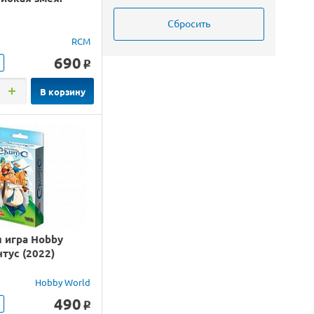
RCM
690
o
В корзину
 игра Hobby
нтус (2022)
Hobby World
490
o