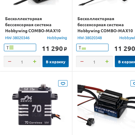
Бесколлекторная
Бесколлекторная
бессенсорная система
бессенсорная система
Hobbywing COMBO-MAX10
Hobbywing COMBO-MAX10
G2-80A&3652SD-3300KV-G3
G2-80A&3652SD-5400KV-G3
HW-38020346
Hobbywing
HW-38020348
Hobbyw
влагозащита
влагозащита
11 290
11 29
Т
Т
o
В корзину
В корзи