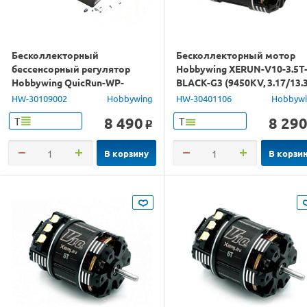
Бесколлекторный
Бесколлекторный мотор
бессенсорный регулятор
Hobbywing XERUN-V10-3.5T
Hobbywing QuicRun-WP-
BLACK-G3 (9450KV, 3.17/13.3
8BL150-V2-CTP (150A-1080A,
1/10, 1/12)
HW-30109002
Hobbywing
HW-30401106
Hobbyw
1/8)
8 490
8 29
Т
Т
o
В корзину
В корзи