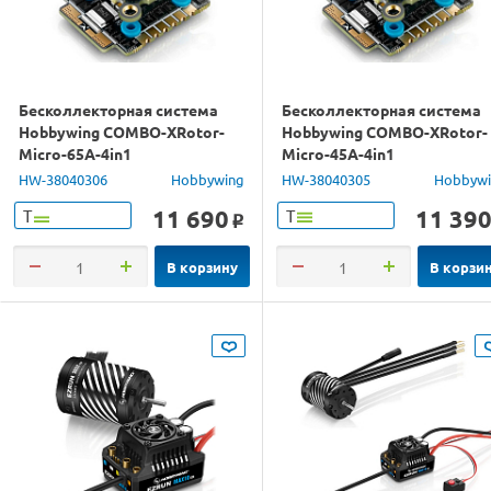
Бесколлекторная система
Бесколлекторная система
Hobbywing COMBO-XRotor-
Hobbywing COMBO-XRotor-
Micro-65A-4in1
Micro-45A-4in1
ESC&FC(BL32/F7)
ESC&FC(BL32/F7)
HW-38040306
Hobbywing
HW-38040305
Hobbyw
11 690
11 39
Т
Т
o
В корзину
В корзи