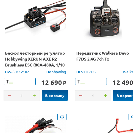
Бесколлекторный регулятор
Передатчик Walkera Devo
Hobbywing XERUN AXE R2
F7DS 2.4G 7ch Tx
Brushless ESC (80A-480A, 1/10
Rock Crawler)
HW-30112102
Hobbywing
DEVOF7DS
Walk
12 690
12 49
Т
Т
o
В корзину
В корзи