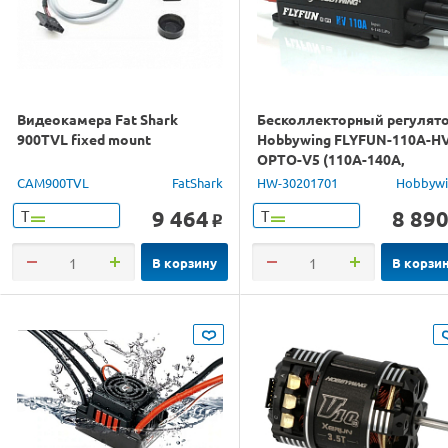
Видеокамера Fat Shark
Бесколлекторный регулят
900TVL fixed mount
Hobbywing FLYFUN-110A-H
OPTO-V5 (110A-140A,
Aircraft)
CAM900TVL
FatShark
HW-30201701
Hobbyw
9 464
8 89
Т
Т
o
В корзину
В корзи