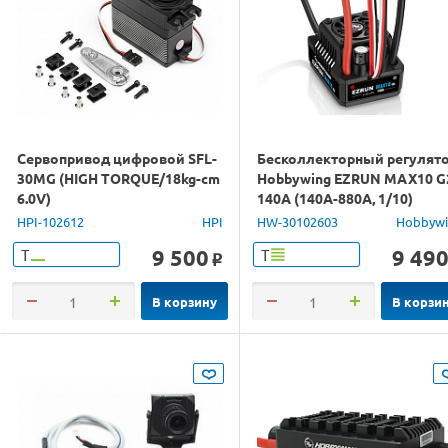
Сервопривод цифровой SFL-
Бесколлекторный регулят
30MG (HIGH TORQUE/18kg-cm
Hobbywing EZRUN MAX10 G
6.0V)
140A (140A-880A, 1/10)
влагозащищённый
HPI-102612
HPI
HW-30102603
Hobbyw
9 500
9 49
Т
Т
o
В корзину
В корзи