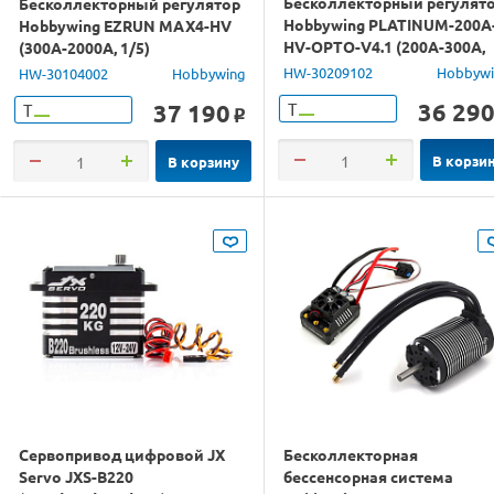
Бесколлекторный регулят
Бесколлекторный регулятор
Hobbywing PLATINUM-200A
Hobbywing EZRUN MAX4-HV
HV-OPTO-V4.1 (200A-300A,
(300A-2000A, 1/5)
Aircraft, Heli)
влагозащищённый
HW-30209102
Hobbyw
HW-30104002
Hobbywing
36 29
37 190
Т
Т
o
В корзи
В корзину
Сервопривод цифровой JX
Бесколлекторная
Servo JXS-B220
бессенсорная система