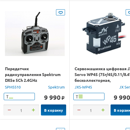
Передатчик
Сервомашинка цифровая J
радиоуправления Spektrum
Servo WP45 (75г/45/0.11/8.4
DX5e 5Ch 2.4GHz
бесколлекторная,
влагозащищенная
SPM5510
Spektrum
JXS-WP45
JX Se
9 990
9 99
Т
Т
o
В корзину
В корзи