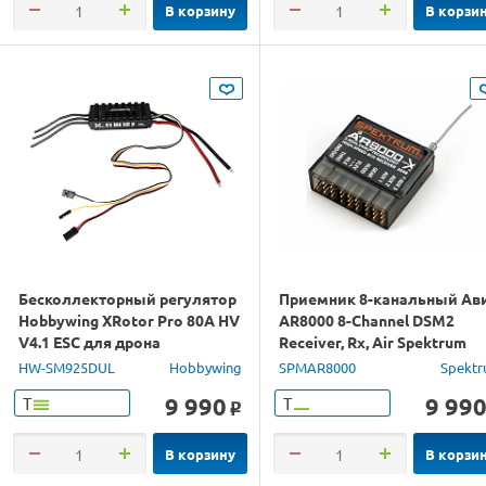
В корзину
В корзи
Бесколлекторный регулятор
Приемник 8-канальный Ав
Hobbywing XRotor Pro 80A HV
AR8000 8-Channel DSM2
V4.1 ESC для дрона
Receiver, Rx, Air Spektrum
HW-SM925DUL
Hobbywing
SPMAR8000
Spekt
9 990
9 99
Т
Т
o
В корзину
В корзи