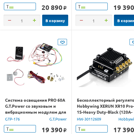
20 890
19 39
Т
Т
o
В корзину
В корзи
Система освещения PRO 60A
Бесколлекторный регулят
G.T.Power со звуковым и
Hobbywing XERUN XR10 Pro
вибрационным модулем для
1S-Heavy Duty-Black (120A-
ру грузовиков (США)
830A, 1/10, 1/12)
GTP-176
G.T.Power
HW-30112609
Hobbyw
19 390
17 39
Т
Т
o