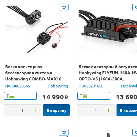
Бесколлекторная
Бесколлекторный регулят
бессенсорная система
Hobbywing FLYFUN-160A-H
Hobbywing COMBO-MAX10
OPTO-V5 (160A-200A,
G2-140A&3665SD-4000KV-G3
Aircraft)
HW-38020345
Hobbywing
HW-30201650
Hobbyw
влагозащита
14 990
13 69
Т
Т
o
В корзину
В корзи