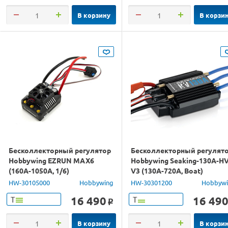
В корзину
В корзи
Бесколлекторный регулятор
Бесколлекторный регулят
Hobbywing EZRUN MAX6
Hobbywing Seaking-130A-HV
(160A-1050A, 1/6)
V3 (130A-720A, Boat)
влагозащищённый
влагозащищённый
HW-30105000
Hobbywing
HW-30301200
Hobbyw
16 490
16 49
Т
Т
o
В корзину
В корзи