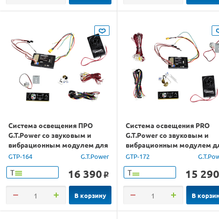
Система освещения ПРО
Система освещения PRO
G.T.Power со звуковым и
G.T.Power со звуковым и
вибрационным модулем для
вибрационным модулем д
радиоуправляемых
ру грузовиков (Европа)
GTP-164
G.T.Power
GTP-172
G.T.Po
грузовиков
16 390
15 29
Т
Т
o
В корзину
В корзи