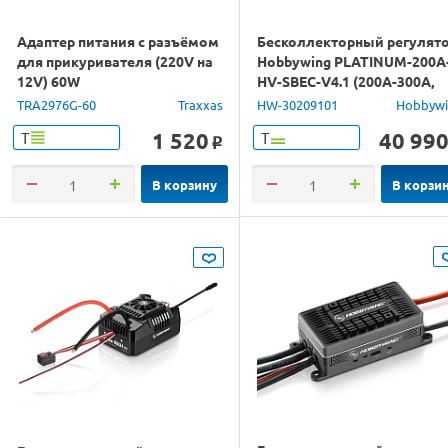
Адаптер питания с разъёмом
Бесколлекторный регулят
для прикуривателя (220V на
Hobbywing PLATINUM-200A
12V) 60W
HV-SBEC-V4.1 (200A-300A,
Aircraft, Heli)
TRA2976G-60
Traxxas
HW-30209101
Hobbyw
1 520
40 99
Т
Т
o
В корзину
В корзи