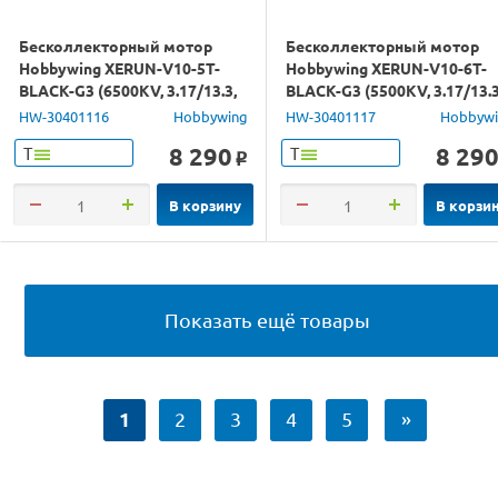
Бесколлекторный мотор
Бесколлекторный мотор
Hobbywing XERUN-V10-5T-
Hobbywing XERUN-V10-6T-
BLACK-G3 (6500KV, 3.17/13.3,
BLACK-G3 (5500KV, 3.17/13.3
1/10)
1/10)
HW-30401116
Hobbywing
HW-30401117
Hobbyw
8 290
8 29
Т
Т
o
В корзину
В корзи
Показать ещё товары
1
2
3
4
5
»