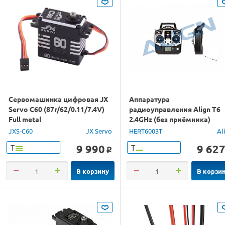
Сервомашинка цифровая JX
Аппаратура
Servo C60 (87г/62/0.11/7.4V)
радиоуправления Align T6
Full metal
2.4GHz (без приёмника)
JXS-C60
JX Servo
HERT6003T
Al
9 990
9 62
Т
Т
o
В корзину
В корзи