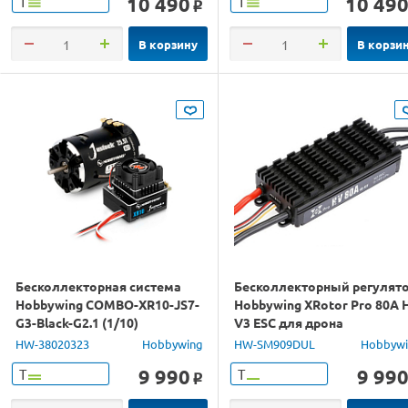
10 490
10 49
Т
Т
o
В корзину
В корзи
Бесколлекторная система
Бесколлекторный регулят
Hobbywing COMBO-XR10-JS7-
Hobbywing XRotor Pro 80A 
G3-Black-G2.1 (1/10)
V3 ESC для дрона
HW-38020323
Hobbywing
HW-SM909DUL
Hobbyw
9 990
9 99
Т
Т
o