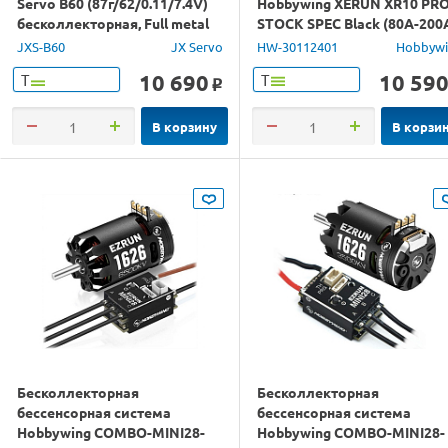
Servo B60 (87г/62/0.11/7.4V)
Hobbywing XERUN XR10 PRO
бесколлекторная, Full metal
STOCK SPEC Black (80A-200
1/10, 1/12)
JXS-B60
JX Servo
HW-30112401
Hobbyw
10 690
10 59
Т
Т
o
В корзину
В корзи
Бесколлекторная
Бесколлекторная
бессенсорная система
бессенсорная система
Hobbywing COMBO-MINI28-
Hobbywing COMBO-MINI28-