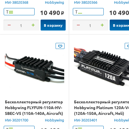
1626SD-6500KV (30A, 1/28)
1626SD-3500KV (30A, 1/28)
HW-38020368
Hobbywing
HW-38020366
Hobbyw
влагозащита
влагозащита
10 490
10 49
Т
Т
o
В корзину
В корзи
Бесколлекторный регулятор
Бесколлекторный регулят
Hobbywing FLYFUN-110A-HV-
Hobbywing Platinum 120A-V
SBEC-V5 (110A-140A, Aircraft)
(120A-150A, Aircraft, Heli)
HW-30201700
Hobbywing
HW-30203401
Hobbyw