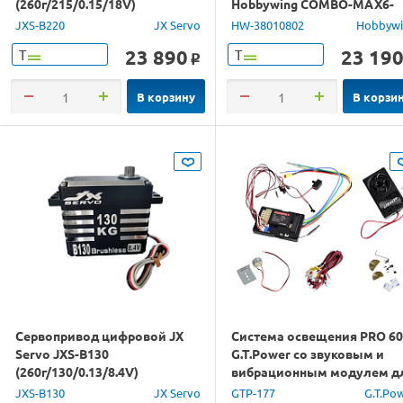
(260г/215/0.15/18V)
Hobbywing COMBO-MAX6-
промышленный
5687/1100KV (160A, 1/6)
JXS-B220
JX Servo
HW-38010802
Hobbyw
влагозащита
23 890
23 19
Т
Т
o
В корзину
В корзи
Сервопривод цифровой JX
Система освещения PRO 6
Servo JXS-B130
G.T.Power со звуковым и
(260г/130/0.13/8.4V)
вибрационным модулем д
промышленный
ру грузовиков (Европа)
JXS-B130
JX Servo
GTP-177
G.T.Po