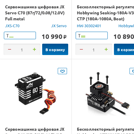
Сервомашинка цифровая JX
Бесколлекторный регулят
Servo C70 (87г/72/0.08/12.0V)
Hobbywing Seaking-180A-V3
Full metal
CTP (180A-1080A, Boat)
влагозащищённый
JXS-C70
JX Servo
HW-30302401
Hobbyw
10 990
10 89
Т
Т
o
В корзину
В корзи
Сервомашинка цифровая JX
Бесколлекторный регулят