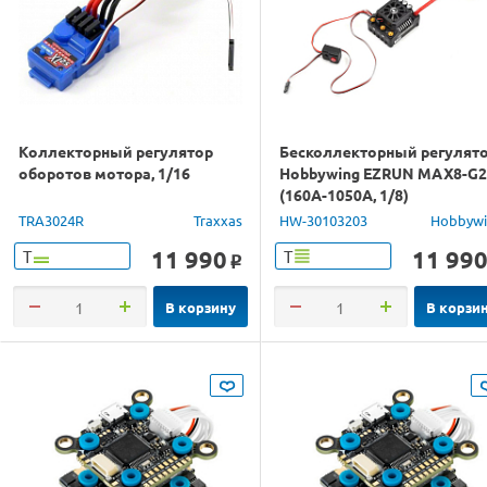
Коллекторный регулятор
Бесколлекторный регулят
оборотов мотора, 1/16
Hobbywing EZRUN MAX8-G2
(160A-1050A, 1/8)
влагозащищённый
TRA3024R
Traxxas
HW-30103203
Hobbyw
11 990
11 99
Т
Т
o
В корзину
В корзи