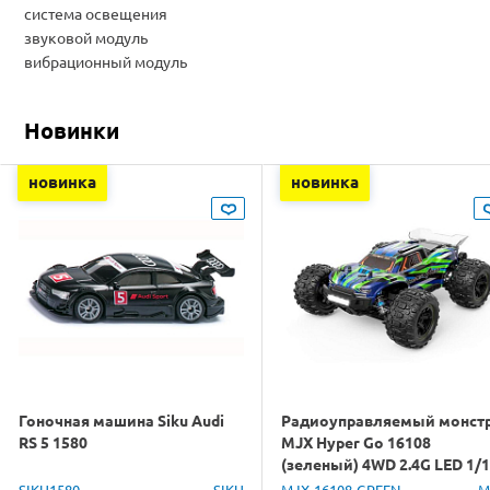
система освещения
звуковой модуль
вибрационный модуль
Новинки
новинка
новинка
Гоночная машина Siku Audi
Радиоуправляемый монст
RS 5 1580
MJX Hyper Go 16108
(зеленый) 4WD 2.4G LED 1/
RTR
SIKU1580
SIKU
MJX-16108-GREEN
M