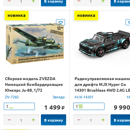
В корзину
В корзи
новинка
новинка
Сборная модель ZVEZDA
Радиоуправляемая машин
Немецкий бомбардировщик
для дрифта MJX Hyper Go
Юнкерс Ju-88, 1/72
14301 Brushless 4WD 2.4G L
1/14 RTR
ZV-7282
Звезда
MJX-14301
M
1 499
9 99
Т
Т
o
В корзину
В корзи