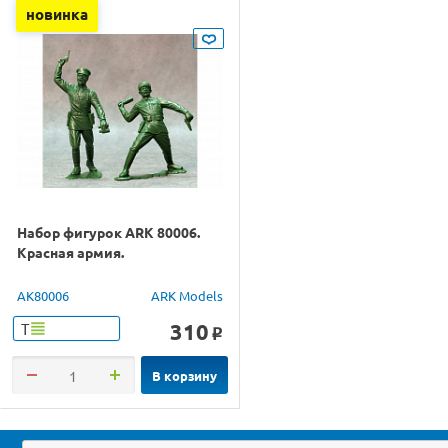
новинка
Набор фигурок ARK 80006.
Красная армия.
AK80006
ARK Models
310
Т
o
В корзину