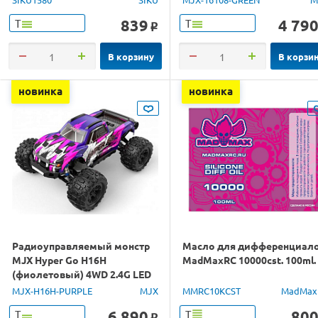
839
4 79
Т
Т
o
В корзину
В корзи
новинка
новинка
Радиоуправляемый монстр
Масло для дифференциал
MJX Hyper Go H16H
MadMaxRC 10000cst. 100ml.
(фиолетовый) 4WD 2.4G LED
GPS 1/16 RTR
MJX-H16H-PURPLE
MJX
MMRC10KCST
MadMax
6 890
80
Т
Т
o