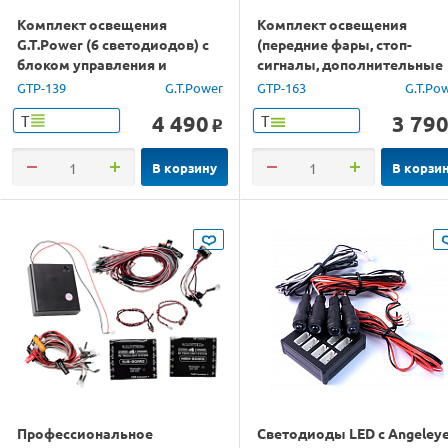
Комплект освещения
Комплект освещения
G.T.Power (6 светодиодов) с
(передние фары, стоп-
блоком управления и
сигналы, дополнительные
звуковой системой
огни) G.T.Power для TRX4
GTP-139
G.T.Power
GTP-163
G.T.Po
4 490
3 79
Т
Т
o
В корзину
В корзи
Профессиональное
Светодиоды LED с Angeley