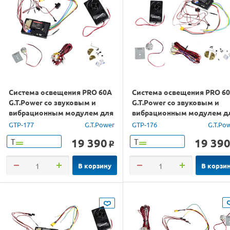
Система освещения PRO 60A
Система освещения PRO 6
G.T.Power со звуковым и
G.T.Power со звуковым и
вибрационным модулем для
вибрационным модулем д
ру грузовиков (Европа)
ру грузовиков (США)
GTP-177
G.T.Power
GTP-176
G.T.Po
19 390
19 39
Т
Т
o
В корзину
В корзи