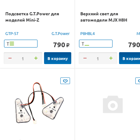
Подсветка G.T.Power для
Верхний свет для
моделей Mini-Z
автомодели MJX H8H
GTP-57
G.T.Power
P8HBL4
M
790
79
Т
Т
o
В корзину
В корзи