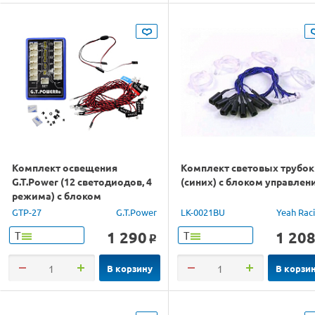
Комплект освещения
Комплект световых трубок
G.T.Power (12 светодиодов, 4
(синих) с блоком управлен
режима) с блоком
управления
GTP-27
G.T.Power
LK-0021BU
Yeah Rac
1 290
1 20
Т
Т
o
В корзину
В корзи