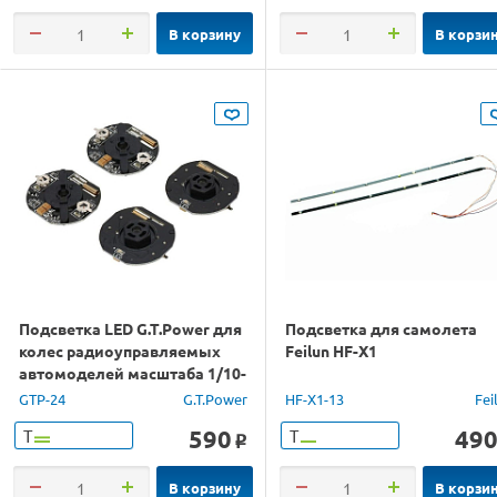
В корзину
В корзи
Подсветка LED G.T.Power для
Подсветка для самолета
колес радиоуправляемых
Feilun HF-X1
автомоделей масштаба 1/10-
1/16
GTP-24
G.T.Power
HF-X1-13
Fei
590
49
Т
Т
o
В корзину
В корзи