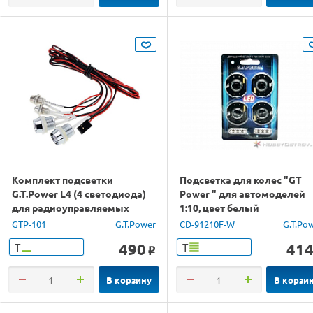
Комплект подсветки
Подсветка для колес "GT
G.T.Power L4 (4 светодиода)
Power " для автомоделей
для радиоуправляемых
1:10, цвет белый
автомоделей
GTP-101
G.T.Power
CD-91210F-W
G.T.Po
490
41
Т
Т
o
В корзину
В корзи