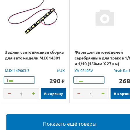
Задняя светодиодная сборка
Фары для автомоделей
для автомодели MJX 14301
серебрянные для траков 1/
и 1/10 (150мм Х 27мм)
MJX-14P003-3
MJX
YA-0249SV
Yeah Rac
290
26
Т
Т
o
В корзину
В корзи
Показать ещё товары