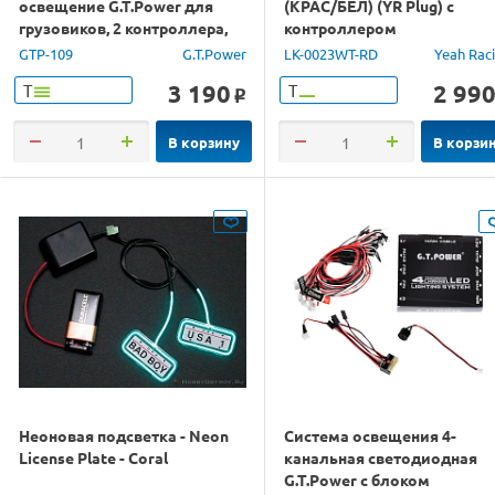
освещение G.T.Power для
(КРАС/БЕЛ) (YR Plug) с
грузовиков, 2 контроллера,
контроллером
Bluetooth управление
GTP-109
G.T.Power
LK-0023WT-RD
Yeah Rac
3 190
2 99
Т
Т
o
В корзину
В корзи
Неоновая подсветка - Neon
Система освещения 4-
License Plate - Coral
канальная светодиодная
G.T.Power с блоком