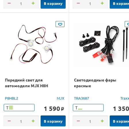
В корзину
В корзи
Передний свет для
Светодиодные фары
автомодели MJX H8H
красные
P8HBL2
MJX
TRA3687
Trax
1 590
1 35
Т
Т
o
В корзину
В корзи