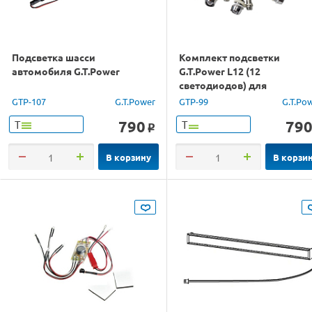
Подсветка шасси
Комплект подсветки
автомобиля G.T.Power
G.T.Power L12 (12
светодиодов) для
радиоуправляемых
GTP-107
G.T.Power
GTP-99
G.T.Po
автомоделей
790
79
Т
Т
o
В корзину
В корзи