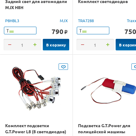
Задний свет для автомодели
Комплект светодиодов
MJX H8H
P8HBL3
MJX
TRA7288
Trax
790
75
Т
Т
o
В корзину
В корзи
Комплект подсветки
Подсветка G.T.Power для
G.T.Power L8 (8 светодиодов)
полицейской машины