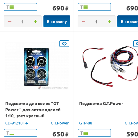
690
69
Т
Т
o
В корзину
В корзи
Подсветка для колес "GT
Подсветка G.T.Power
Power " для автомоделей
1:10, цвет красный
CD-91210F-R
G.T.Power
GTP-88
G.T.Po
650
59
Т
Т
o