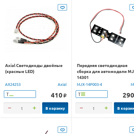
Axial Светодиоды двойные
Передняя светодиодная
(красные LED)
сборка для автомодели M
14301
AX24253
Axial
MJX-14P003-4
M
410
29
Т
Т
o
В корзину
В корзи