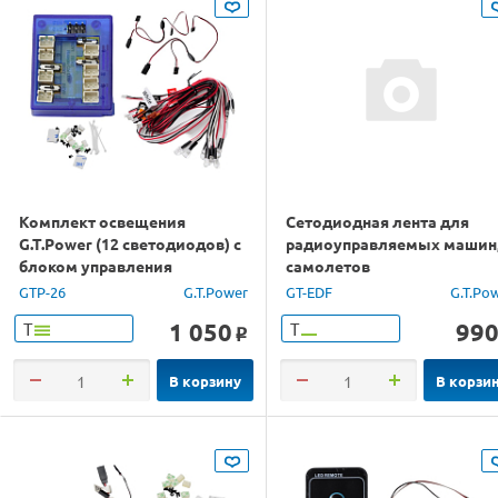
Комплект освещения
Сетодиодная лента для
G.T.Power (12 светодиодов) с
радиоуправляемых машин
блоком управления
самолетов
GTP-26
G.T.Power
GT-EDF
G.T.Po
1 050
99
Т
Т
o
В корзину
В корзи