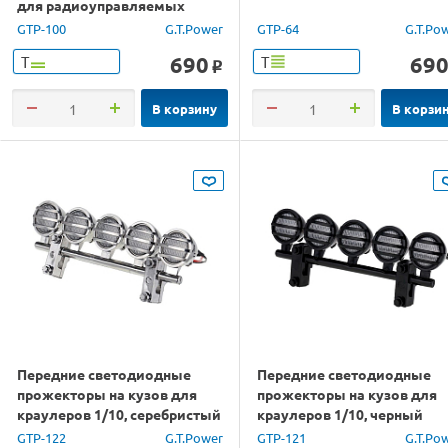
для радиоуправляемых
автомоделей
GTP-100
G.T.Power
GTP-64
G.T.Po
690
69
Т
Т
o
В корзину
В корзи
Передние светодиодные
Передние светодиодные
прожекторы на кузов для
прожекторы на кузов для
краулеров 1/10, серебристый
краулеров 1/10, черный
GTP-122
G.T.Power
GTP-121
G.T.Po