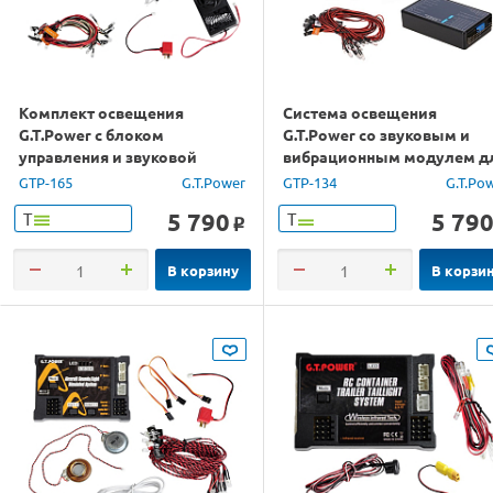
Комплект освещения
Система освещения
G.T.Power с блоком
G.T.Power со звуковым и
управления и звуковой
вибрационным модулем д
системой c Bluetooth
радиоуправляемых
GTP-165
G.T.Power
GTP-134
G.T.Po
грузовиков
5 790
5 79
Т
Т
o
В корзину
В корзи