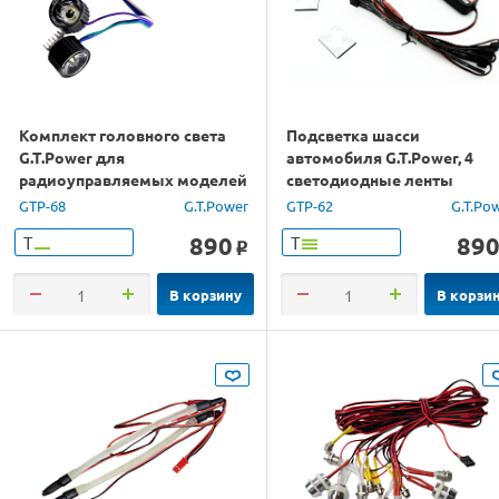
Комплект головного света
Подсветка шасси
G.T.Power для
автомобиля G.T.Power, 4
радиоуправляемых моделей
светодиодные ленты
GTP-68
G.T.Power
GTP-62
G.T.Po
890
89
Т
Т
o
В корзину
В корзи