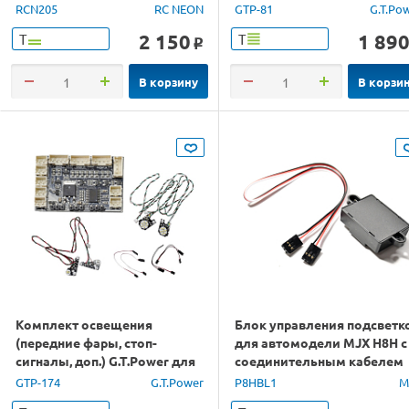
управления
RCN205
RC NEON
GTP-81
G.T.Po
2 150
1 89
Т
Т
o
В корзину
В корзи
Комплект освещения
Блок управления подсветк
(передние фары, стоп-
для автомодели MJX H8H с
сигналы, доп.) G.T.Power для
соединительным кабелем
TRX4 (версия Lite)
GTP-174
G.T.Power
P8HBL1
M