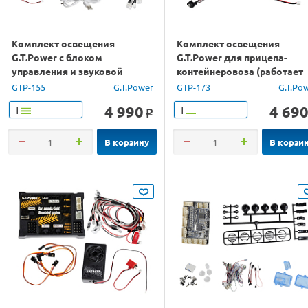
Комплект освещения
Комплект освещения
G.T.Power с блоком
G.T.Power для прицепа-
управления и звуковой
контейнеровоза (работает
системой для авиамоделей
только с GTP-172, GTP-164)
GTP-155
G.T.Power
GTP-173
G.T.Po
4 990
4 69
Т
Т
o
В корзину
В корзи