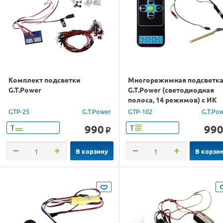
Комплект подсветки
Многорежимная подсветк
G.T.Power
G.T.Power (светодиодная
полоса, 14 режимов) с ИК
пультом
GTP-25
G.T.Power
GTP-102
G.T.Po
990
99
Т
Т
o
В корзину
В корзи