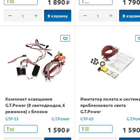
1 890
1 79
Т
Т
o
В корзину
В корзи
Комплект освещения
Имитатор полета и систем
G.T.Power (8 светодиодов, 6
проблескового света
режимов) с блоком
G.T.Power
управления
GTP-53
G.T.Power
GTP-65
G.T.Po
1 590
1 59
Т
Т
o