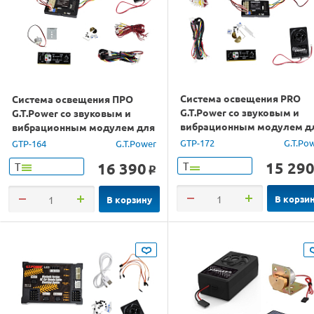
Система освещения PRO
Система освещения ПРО
G.T.Power со звуковым и
G.T.Power со звуковым и
вибрационным модулем д
вибрационным модулем для
ру грузовиков (Европа)
радиоуправляемых
GTP-172
G.T.Po
GTP-164
G.T.Power
грузовиков
15 29
16 390
Т
Т
o
В корзи
В корзину