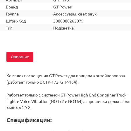
Бренд
G.T.Power
Группа
Аксессуары, свет, звук
ШтрихКод
2000000262079
Тип
Подсветка
Описание
Комплект освещения G.T.Power для прицепа-контейнеровоза
(работает только с GTP-172, GTP-164).
Работает только с системой GT Power High-End Container Truck-
Light и Voice Vibration (NO172 и NO164), а прошивка должна быт
выше V2.9.2.
Спецификации: