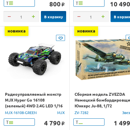
800
10 49
Т
Т
o
В корзину
В корзи
новинка
новинка
Радиоуправляемый монстр
Сборная модель ZVEZDA
MJX Hyper Go 16108
Немецкий бомбардировщ
(зеленый) 4WD 2.4G LED 1/16
Юнкерс Ju-88, 1/72
RTR
MJX-16108-GREEN
MJX
ZV-7282
Зве
4 790
1 49
Т
Т
o