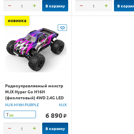
В корзину
В корзи
новинка
Радиоуправляемый монстр
MJX Hyper Go H16H
(фиолетовый) 4WD 2.4G LED
GPS 1/16 RTR
MJX-H16H-PURPLE
MJX
6 890
Т
o
В корзину