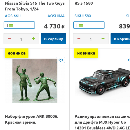
Nissan Silvia S15 The Two Guys
RS 5 1580
From Tokyo, 1/24
AOS-6611
AOSHIMA
SIKU1580
S
4 730
83
Т
Т
o
В корзину
В корзи
новинка
новинка
Набор фигурок ARK 80006.
Радиоуправляемая машин
Красная армия.
для дрифта MJX Hyper Go
14301 Brushless 4WD 2.4G L