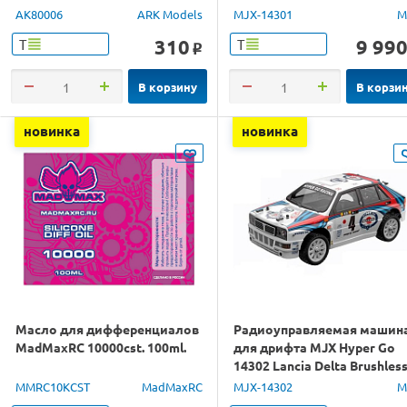
1/14 RTR
AK80006
ARK Models
MJX-14301
M
310
9 99
Т
Т
o
В корзину
В корзи
новинка
новинка
Масло для дифференциалов
Радиоуправляемая машин
MadMaxRC 10000cst. 100ml.
для дрифта MJX Hyper Go
14302 Lancia Delta Brushles
4WD 2.4G LED 1/14 RTR
MMRC10KCST
MadMaxRC
MJX-14302
M