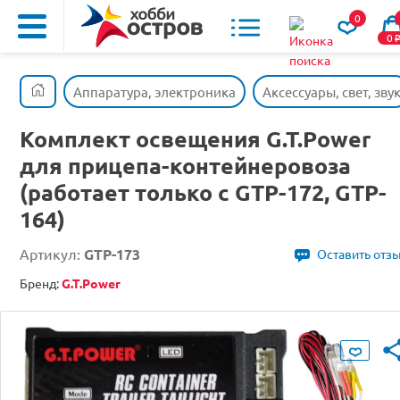
0
0
Аппаратура, электроника
Аксессуары, свет, зву
Комплект освещения G.T.Power
для прицепа-контейнеровоза
(работает только с GTP-172, GTP-
164)
Артикул:
GTP-173
Оставить отз
Бренд:
G.T.Power