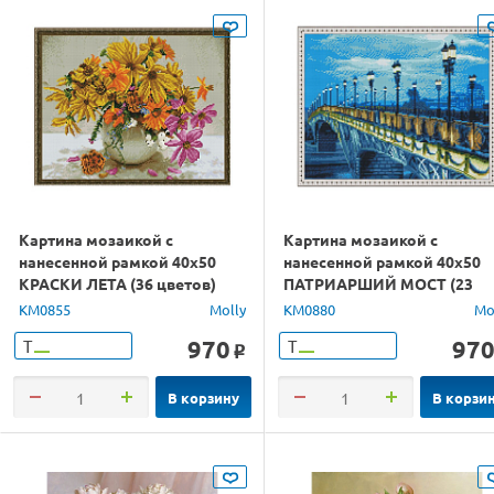
Картина мозаикой с
Картина мозаикой с
нанесенной рамкой 40х50
нанесенной рамкой 40х50
КРАСКИ ЛЕТА (36 цветов)
ПАТРИАРШИЙ МОСТ (23
цвета)
KM0855
Molly
KM0880
Mo
970
97
Т
Т
o
В корзину
В корзи