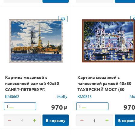
Картина мозаикой с
Картина мозаикой с
нанесенной рамкой 40х50
нанесенной рамкой 40х50
САНКТ-ПЕТЕРБУРГ.
ТАУЭРСКИЙ МОСТ (30
ПЕТРОПАВЛОВСКАЯ
цветов)
KM0662
Molly
KM0813
Mo
КРЕПОСТЬ (36 цветов)
970
97
Т
Т
o
В корзину
В корзи