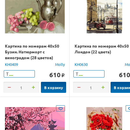
Картина по номерам 40х50
Картина по номерам 40х50
Бузин. Натюрморт с
Лондон (22 цвета)
виноградом (28 цветов)
KH0409
Molly
KH0630
Mo
610
61
Т
Т
o
В корзину
В корзи