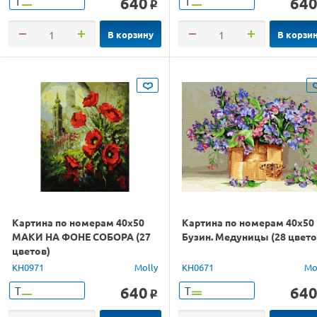
640
64
Т
Т
o
В корзину
В корзи
Картина по номерам 40х50
Картина по номерам 40х50
МАКИ НА ФОНЕ СОБОРА (27
Бузин. Медуницы (28 цвето
цветов)
KH0971
Molly
KH0671
Mo
640
64
Т
Т
o