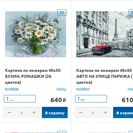
Картина по номерам 40х50
Картина по номерам 40х50
БУЗИН. РОМАШКИ (26
АВТО НА УЛИЦЕ ПАРИЖА (
цветов)
цветов)
KH0808
Molly
KH0965
Mo
640
61
Т
Т
o
В корзину
В корзи