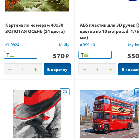
Картина по номерам 40х50
ABS пластик для 3D ручек (
ЗОЛОТАЯ ОСЕНЬ (24 цвета)
цветов по 10 метров, d=1.75
мм)
KH0824
Molly
ABS9-10
Myriw
570
55
Т
Т
o
В корзину
В корзи