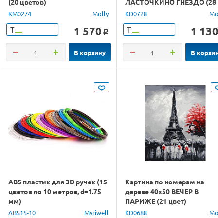
(20 цветов)
ЛАСТОЧКИНО ГНЕЗДО (28
цветов)
KM0274
Molly
KD0728
Mo
1 570
1 13
Т
Т
o
В корзину
В корзи
ABS пластик для 3D ручек (15
Картина по номерам на
цветов по 10 метров, d=1.75
дереве 40х50 ВЕЧЕР В
мм)
ПАРИЖЕ (21 цвет)
ABS15-10
Myriwell
KD0688
Mo