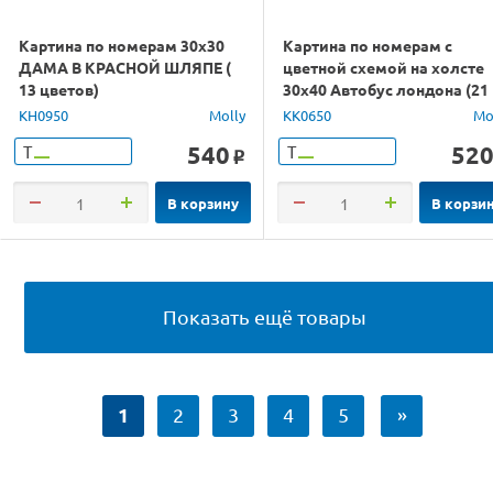
Картина по номерам 30х30
Картина по номерам с
ДАМА В КРАСНОЙ ШЛЯПЕ (
цветной схемой на холсте
13 цветов)
30х40 Автобус лондона (21
цвет)
KH0950
Molly
KK0650
Mo
540
52
Т
Т
o
В корзину
В корзи
Показать ещё товары
1
2
3
4
5
»