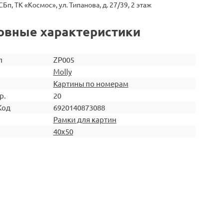
СБп, ТК «Космос», ул. Типанова, д. 27/39, 2 этаж
овные характеристики
л
ZP005
Molly
Картины по номерам
р.
20
Код
6920140873088
Рамки для картин
40х50