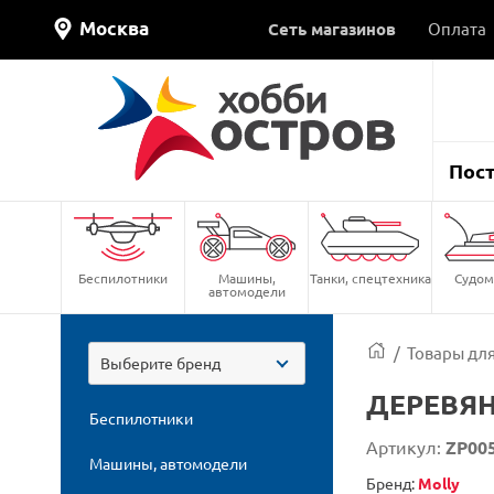
Москва
Сеть магазинов
Оплата
Пос
Беспилотники
Машины,
Танки, спецтехника
Судом
автомодели
/
Товары для
Выберите бренд
ДЕРЕВЯН
Беспилотники
Артикул:
ZP00
Машины, автомодели
Бренд:
Molly