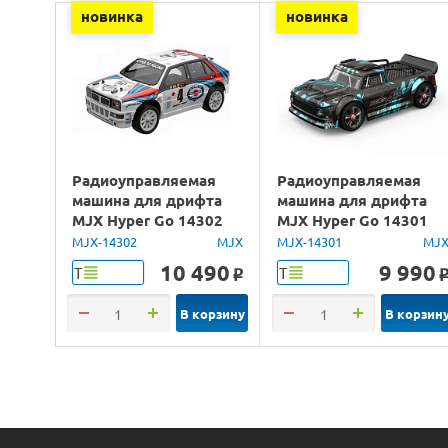
новинка
новинка
Радиоуправляемая
Радиоуправляемая
машина для дрифта
машина для дрифта
MJX Hyper Go 14302
MJX Hyper Go 14301
Lancia Delta Brushless
Brushless 4WD 2.4G
MJX-14302
MJX
MJX-14301
MJ
4WD 2.4G LED 1/14
LED 1/14 RTR
10 490
9 990
Т
Т
o
RTR
В корзину
В корзин