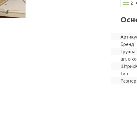
2
Осн
Артику
Бренд
Группа
шт. в ко
Штрих
Тип
Размер