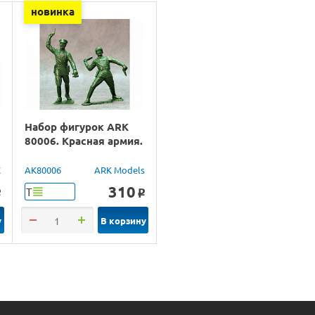
новинка
Набор фигурок ARK
80006. Красная армия.
X
AK80006
ARK Models
310
Т
o
o
у
В корзину