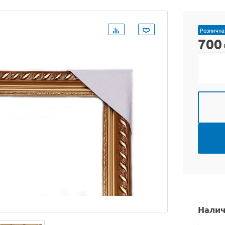
Рознична
700
Налич