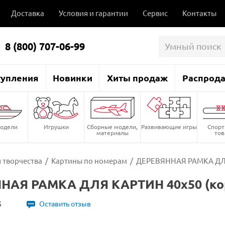
Доставка
Условия и гарантии
Сервис
Контакты
8 (800) 707-06-99
тупления
Новинки
Хиты продаж
Распрод
одели
Игрушки
Сборные модели,
Развивающие игры
Спор
материалы
то
 творчества
/
Картины по номерам
/
ДЕРЕВЯННАЯ РАМКА ДЛЯ 
НАЯ РАМКА ДЛЯ КАРТИН 40х50 (кор
5
Оставить отзыв