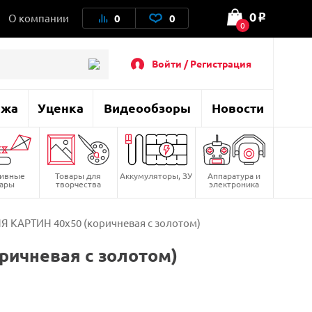
0
О компании
0
0
o
0
Войти / Регистрация
ажа
Уценка
Видеообзоры
Новости
тивные
Товары для
Аккумуляторы, ЗУ
Аппаратура и
вары
творчества
электроника
КАРТИН 40х50 (коричневая с золотом)
ичневая с золотом)