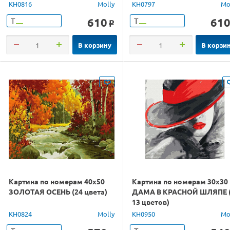
KH0816
Molly
KH0797
Mo
610
61
Т
Т
o
В корзину
В корзи
Картина по номерам 40х50
Картина по номерам 30х30
ЗОЛОТАЯ ОСЕНЬ (24 цвета)
ДАМА В КРАСНОЙ ШЛЯПЕ 
13 цветов)
KH0824
Molly
KH0950
Mo