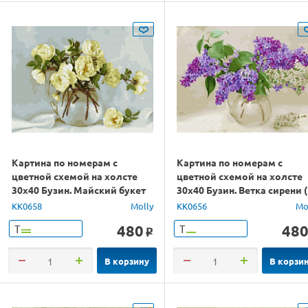
Картина по номерам с
Картина по номерам с
цветной схемой на холсте
цветной схемой на холсте
30х40 Бузин. Майский букет
30х40 Бузин. Ветка сирени 
(20 цветов)
цвета)
KK0658
Molly
KK0656
Mo
480
48
Т
Т
o
В корзину
В корзи