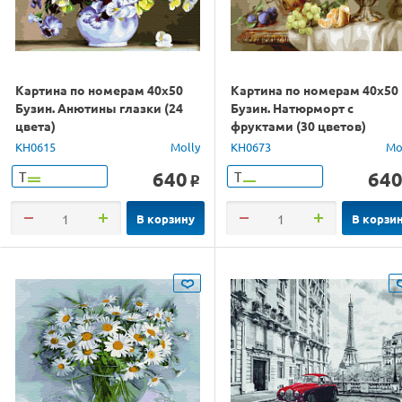
Картина по номерам 40х50
Картина по номерам 40х50
Бузин. Анютины глазки (24
Бузин. Натюрморт с
цвета)
фруктами (30 цветов)
KH0615
Molly
KH0673
Mo
640
64
Т
Т
o
В корзину
В корзи