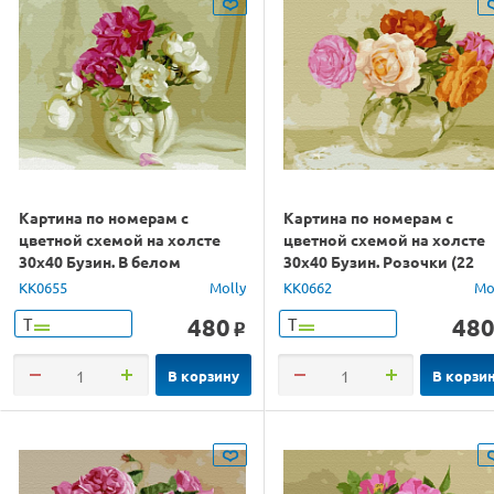
Картина по номерам с
Картина по номерам с
цветной схемой на холсте
цветной схемой на холсте
30х40 Бузин. В белом
30х40 Бузин. Розочки (22
кувшинчике (23 цвета)
цвета)
KK0655
Molly
KK0662
Mo
480
48
Т
Т
o
В корзину
В корзи