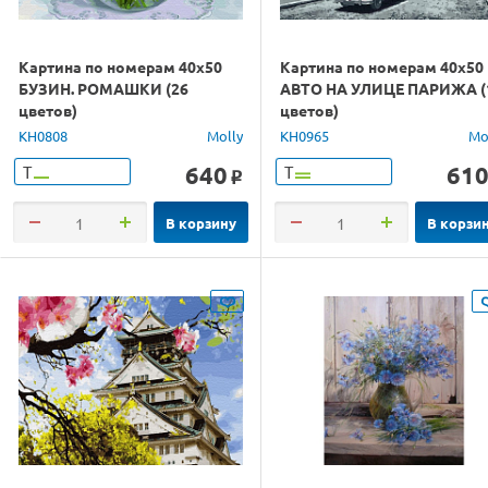
Картина по номерам 40х50
Картина по номерам 40х50
БУЗИН. РОМАШКИ (26
АВТО НА УЛИЦЕ ПАРИЖА (
цветов)
цветов)
KH0808
Molly
KH0965
Mo
640
61
Т
Т
o
В корзину
В корзи