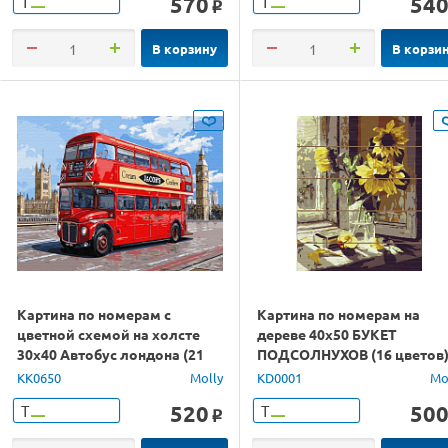
570
54
Т
Т
o
В корзину
В корзи
Картина по номерам с
Картина по номерам на
цветной схемой на холсте
дереве 40х50 БУКЕТ
30х40 Автобус лондона (21
ПОДСОЛНУХОВ (16 цветов
цвет)
KK0650
Molly
KD0001
Mo
520
50
Т
Т
o