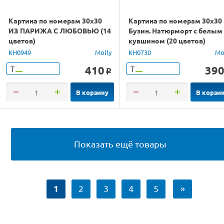
Картина по номерам 30х30
Картина по номерам 30х30
ИЗ ПАРИЖА С ЛЮБОВЬЮ (14
Бузин. Натюрморт с белым
цветов)
кувшином (20 цветов)
KH0949
Molly
KH0730
Mo
410
39
Т
Т
o
В корзину
В корзи
Показать ещё товары
1
2
3
4
5
»