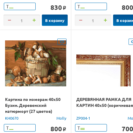
830
80
Т
Т
o
В корзину
В корзи
Картина по номерам 40х50
ДЕРЕВЯННАЯ РАМКА ДЛЯ
Бузин. Деревенский
КАРТИН 40х50 (коричневая
натюрморт (27 цветов)
KH0670
Molly
ZP004-1
Mo
800
70
Т
Т
o