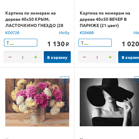
Картина по номерам на
Картина по номерам на
дереве 40х50 КРЫМ.
дереве 40х50 ВЕЧЕР В
ЛАСТОЧКИНО ГНЕЗДО (28
ПАРИЖЕ (21 цвет)
цветов)
KD0728
Molly
KD0688
Mo
1 130
1 02
Т
Т
o
В корзину
В корзи