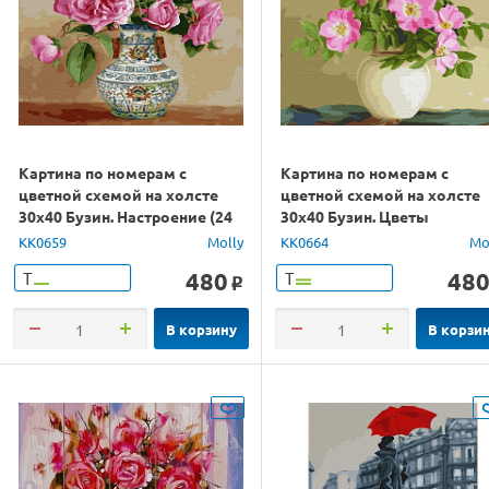
Картина по номерам с
Картина по номерам с
цветной схемой на холсте
цветной схемой на холсте
30х40 Бузин. Настроение (24
30х40 Бузин. Цветы
цвета)
шиповника (22 цвета)
KK0659
Molly
KK0664
Mo
480
48
Т
Т
o
В корзину
В корзи