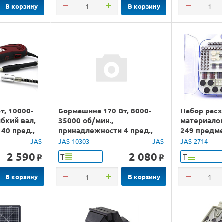
В корзину
В корзину
т, 10000-
Бормашина 170 Вт, 8000-
Набор рас
ибкий вал,
35000 об/мин.,
материало
40 пред.,
принадлежности 4 пред.,
249 предме
блистер
JAS
JAS-10303
JAS
JAS-2714
2 590
2 080
Т
Т
o
o
В корзину
В корзину