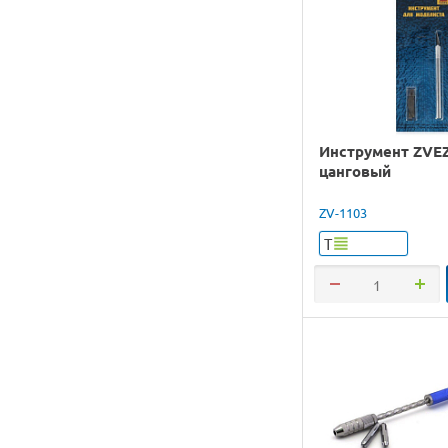
Инструмент ZVE
цанговый
ZV-1103
Т