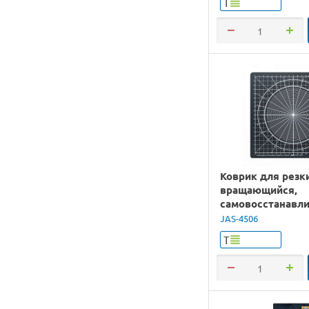
Т
Коврик для резк
вращающийся,
самовосстанавл
4-х слойный, 200
JAS-4506
Т