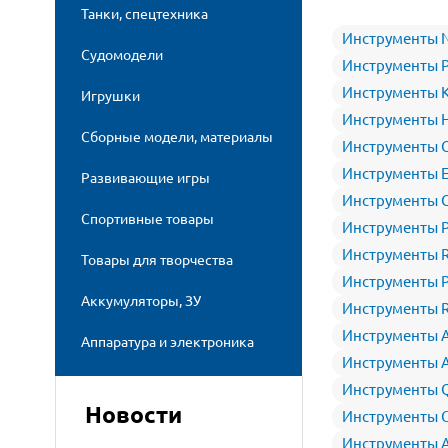
Танки, спецтехника
Инструменты N
Судомодели
Инструменты P
Инструменты K
Игрушки
Инструменты 
Сборные модели, материалы
Инструменты 
Инструменты E-
Развивающие игры
Инструменты G
Спортивные товары
Инструменты 
Инструменты R
Товары для творчества
Инструменты P
Аккумуляторы, ЗУ
Инструменты R
Инструменты A
Аппаратура и электроника
Инструменты A
Инструменты 
Новости
Инструменты 
Инструменты