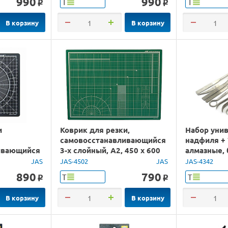
990
990
Т
Т
o
o
В корзину
В корзину
и
Коврик для резки,
Набор уни
самовосстанавливающийся
надфиля + 
ивающийся
3-х слойный, А2, 450 х 600
алмазные, 
 х 200
шт
JAS
JAS-4502
JAS
JAS-4342
890
790
Т
Т
o
o
В корзину
В корзину