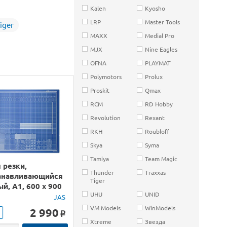
Kalen
Kyosho
LRP
Master Tools
iger
MAXX
Medial Pro
MJX
Nine Eagles
OFNA
PLAYMAT
Polymotors
Prolux
Proskit
Qmax
RCM
RD Hobby
Revolution
Rexant
RKH
Roubloff
Skya
Syma
Tamiya
Team Magic
 резки,
Thunder
Traxxas
анавливающийся
Tiger
ый, А1, 600 х 900
UHU
UNID
JAS
VM Models
WinModels
2 990
o
Xtreme
Звезда