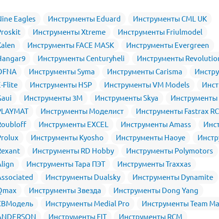
ine Eagles
Инструменты Eduard
Инструменты CML UK
roskit
Инструменты Xtreme
Инструменты Friulmodel
alen
Инструменты FACE MASK
Инструменты Evergreen
Hangar9
Инструменты Centuryheli
Инструменты Revolutio
OFNA
Инструменты Syma
Инструменты Carisma
Инстр
Flite
Инструменты HSP
Инструменты VM Models
Инст
aui
Инструменты 3M
Инструменты Skya
Инструменты 
PLAYMAT
Инструменты Моделист
Инструменты Fastrax RC
oubloff
Инструменты EXCEL
Инструменты Amass
Инс
rolux
Инструменты Kyosho
Инструменты Haoye
Инстр
exant
Инструменты RD Hobby
Инструменты Polymotors
lign
Инструменты Тара ПЭТ
Инструменты Traxxas
ssociated
Инструменты Dualsky
Инструменты Dynamite
Qmax
Инструменты Звезда
Инструменты Dong Yang
СВМодель
Инструменты Medial Pro
Инструменты Team Ma
 ANDERSON
Инструменты FIT
Инструменты RCM