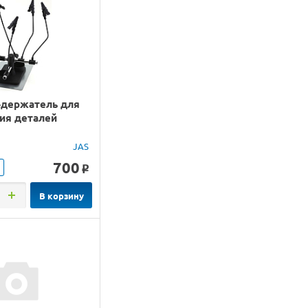
-держатель для
ия деталей
JAS
700
o
В корзину