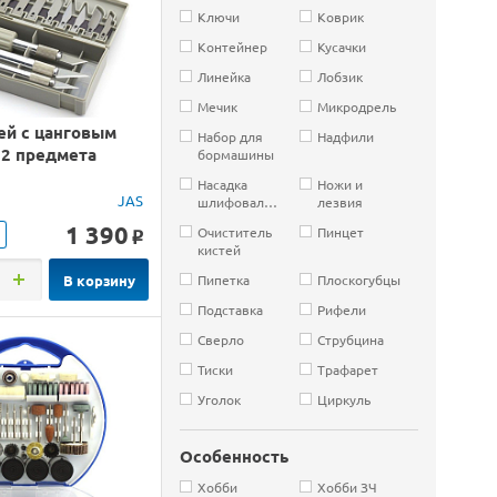
Ключи
Коврик
Контейнер
Кусачки
Линейка
Лобзик
Мечик
Микродрель
ей с цанговым
Набор для
Надфили
22 предмета
бормашины
Насадка
Ножи и
JAS
шлифовальная
лезвия
1 390
Очиститель
Пинцет
o
кистей
В корзину
Пипетка
Плоскогубцы
Подставка
Рифели
Сверло
Струбцина
Тиски
Трафарет
Уголок
Циркуль
Особенность
Хобби
Хобби ЗЧ