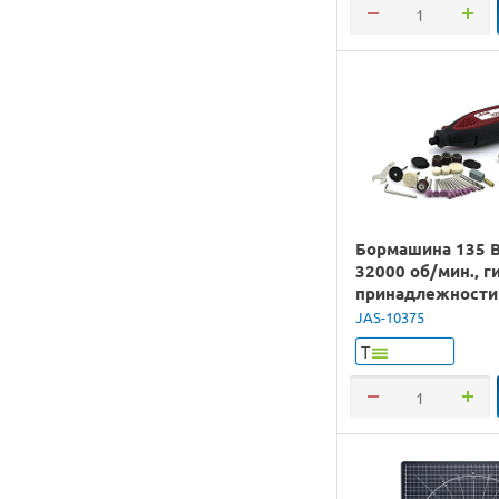
Бормашина 135 В
32000 об/мин., г
принадлежности 
кейс
JAS-10375
Т