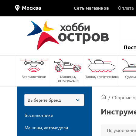
Москва
Сеть магазинов
Оплата
Пос
Беспилотники
Машины,
Танки, спецтехника
Судом
автомодели
/
Сборные м
Выберите бренд
Инструм
Беспилотники
Машины, автомодели
По умолчани