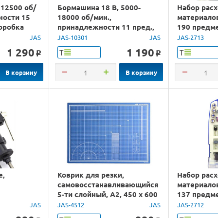
 12500 об/
Бормашина 18 В, 5000-
Набор рас
ности 15
18000 об/мин.,
материало
коробка
принадлежности 11 пред.,
190 предм
блистер
JAS
JAS-10301
JAS
JAS-2713
1 290
1 190
Т
Т
o
o
В корзину
В корзину
е,
Коврик для резки,
Набор рас
самовосстанавливающийся
материало
5-ти слойный, А2, 450 х 600
137 предме
JAS
JAS-4512
JAS
JAS-2712