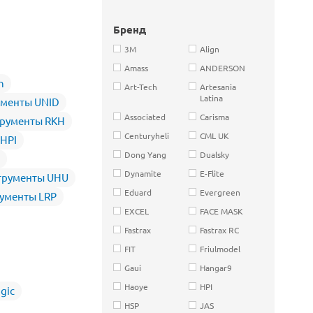
Бренд
3M
Align
Amass
ANDERSON
n
Art-Tech
Artesania
Latina
ументы UNID
Associated
Carisma
рументы RKH
Centuryheli
CML UK
HPI
Dong Yang
Dualsky
Dynamite
E-Flite
трументы UHU
Eduard
Evergreen
ументы LRP
EXCEL
FACE MASK
Fastrax
Fastrax RC
FIT
Friulmodel
Gaui
Hangar9
Haoye
HPI
gic
HSP
JAS