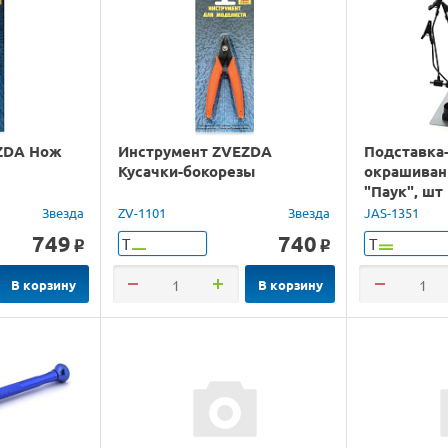
ZDA Hож
Инструмент ZVEZDA
Подставка
Кусачки-бокорезы
окрашиван
"Паук", шт
Звезда
ZV-1101
Звезда
JAS-1351
749
740
Т
Т
o
o
В корзину
В корзину