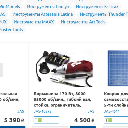
WinModels
Инструменты Tamiya
Инструменты Fastrax
JAS
Инструменты Artesania Latina
Инструменты Thunder T
MJX
Инструменты MAXX
Инструменты Art-Tech
aster Tools
тольная
Бормашина 170 Вт, 8000-
Коврик для
0 об/мин,
35000 об/мин., гибкий вал,
самовосст
стойка, ограничитель,
5-ти слойн
подсветка, 126 пред., кейс
JAS
JAS-10373
JAS
JAS-4511
5 390
4 500
Т
Т
o
o