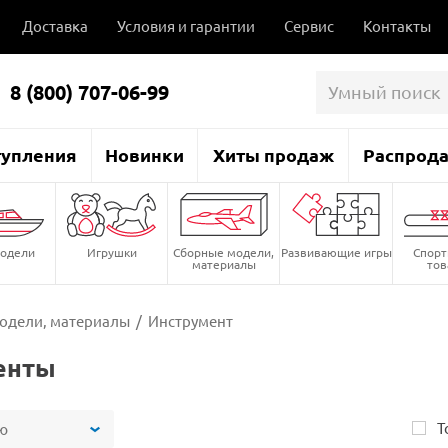
Доставка
Условия и гарантии
Сервис
Контакты
8 (800) 707-06-99
тупления
Новинки
Хиты продаж
Распрод
одели
Игрушки
Сборные модели,
Развивающие игры
Спор
материалы
то
одели, материалы
/
Инструмент
енты
Т
ю