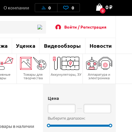
0
О компании
0
0
o
0
Войти / Регистрация
ажа
Уценка
Видеообзоры
Новости
тивные
Товары для
Аккумуляторы, ЗУ
Аппаратура и
вары
творчества
электроника
Цена
Выберите диапазон:
овары в наличии