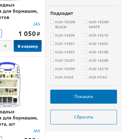
ходных
в для бормашин,
Подходит
етов
MJX-10208-
MJX-10208-
JAS
BLACK
WHITE
1 050
o
MJX-14209
MJX-14210
MJX-14301
MJX-14302
В корзину
MJX-14303
MJX-16108
MJX-16207
MJX-16208
MJX-16209
MJX-16210
MJX-M162
MJX-M163
ходных
в для бормашин,
та, шт
JAS