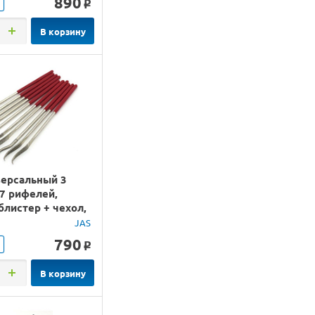
890
o
В корзину
версальный 3
7 рифелей,
блистер + чехол,
JAS
790
o
В корзину