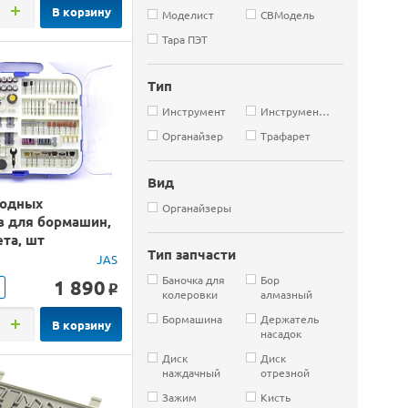
В корзину
Моделист
СВМодель
Тара ПЭТ
Тип
Инструмент
Инструменты
Органайзер
Трафарет
Вид
ходных
Органайзеры
в для бормашин,
та, шт
Тип запчасти
JAS
Баночка для
Бор
1 890
o
колеровки
алмазный
Бормашина
Держатель
В корзину
насадок
Диск
Диск
наждачный
отрезной
Зажим
Кисть