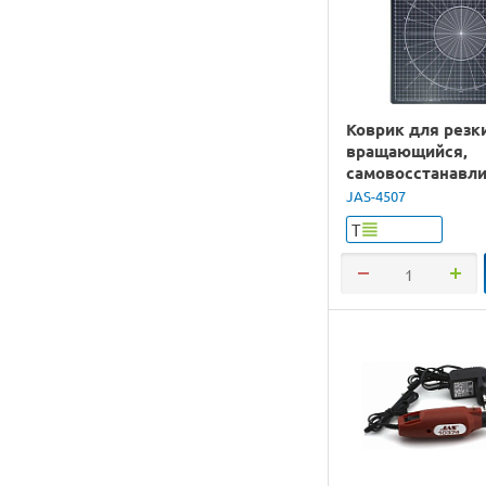
Коврик для резк
вращающийся,
самовосстанавл
4-х слойный, 350
JAS-4507
Т