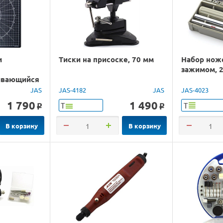
и
Тиски на присоске, 70 мм
Набор нож
зажимом, 
ивающийся
 х 350
JAS
JAS-4182
JAS
JAS-4023
1 790
1 490
Т
Т
o
o
В корзину
В корзину