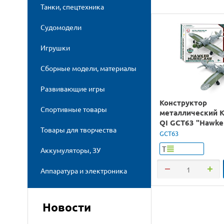
Танки, спецтехника
Судомодели
Игрушки
Сборные модели, материалы
Развивающие игры
Конструктор
Спортивные товары
металлический 
QI GCT63 "Hawke
Товары для творчества
hurricane" 270 д
GCT63
Т
Аккумуляторы, ЗУ
Аппаратура и электроника
Новости