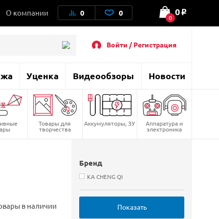
0
О компании
0
0
o
0
Войти / Регистрация
ажа
Уценка
Видеообзоры
Новости
тивные
Товары для
Аккумуляторы, ЗУ
Аппаратура и
вары
творчества
электроника
Бренд
KA CHENG QI
овары в наличии