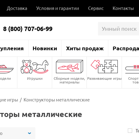
Доставка
Условия и гарантии
Сервис
Контакты
8 (800) 707-06-99
тупления
Новинки
Хиты продаж
Распрод
одели
Игрушки
Сборные модели,
Развивающие игры
Спор
материалы
то
ие игры
/
Конструкторы металлические
кторы металлические
Т
ю