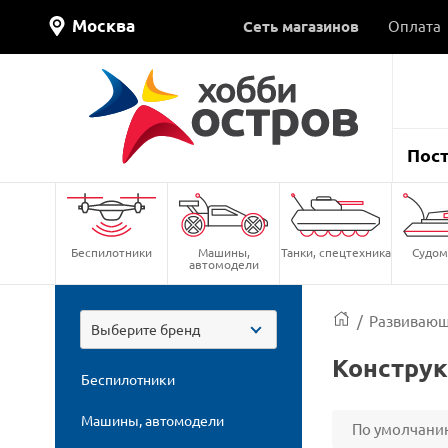
Москва
Сеть магазинов
Оплата
Пос
Беспилотники
Машины,
Танки, спецтехника
Судом
автомодели
/
Развивающ
Выберите бренд
Констру
Беспилотники
Машины, автомодели
По умолчани