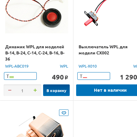
Динамик WPL для моделей
Выключатель WPL для
B-14, B-24, C-14, C-24, B-16, B-
модели CX002
36
WPL-ABC019
WPL
WPL-X010
W
490
1 29
Т
Т
o
Нет в наличии
В корзину