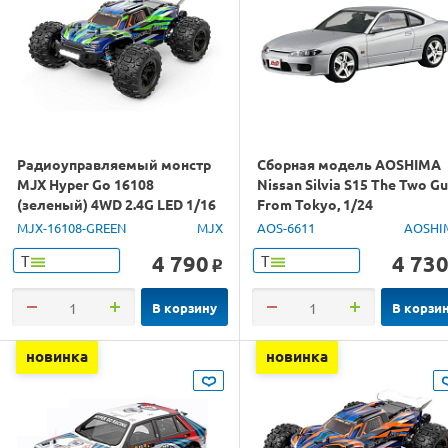
Радиоуправляемый монстр
Сборная модель AOSHIMA
MJX Hyper Go 16108
Nissan Silvia S15 The Two G
(зеленый) 4WD 2.4G LED 1/16
From Tokyo, 1/24
RTR
MJX-16108-GREEN
MJX
AOS-6611
AOSHI
4 790
4 73
Т
Т
o
В корзину
В корзи
новинка
новинка