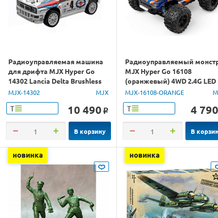
Радиоуправляемая машина
Радиоуправляемый монст
для дрифта MJX Hyper Go
MJX Hyper Go 16108
14302 Lancia Delta Brushless
(оранжевый) 4WD 2.4G LED
4WD 2.4G LED 1/14 RTR
1/16 RTR
MJX-14302
MJX
MJX-16108-ORANGE
M
10 490
4 79
Т
Т
o
В корзину
В корзи
новинка
новинка