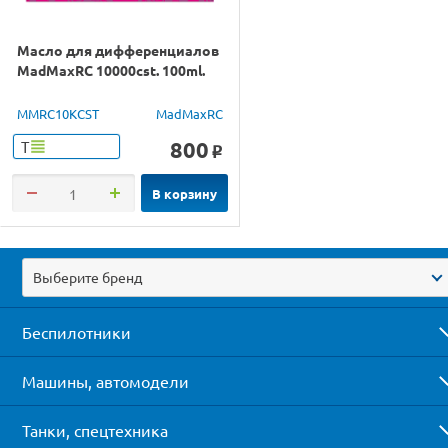
Масло для дифференциалов
MadMaxRC 10000cst. 100ml.
MMRC10KCST
MadMaxRC
800
Т
o
В корзину
Выберите бренд
Беспилотники
Машины, автомодели
Танки, спецтехника