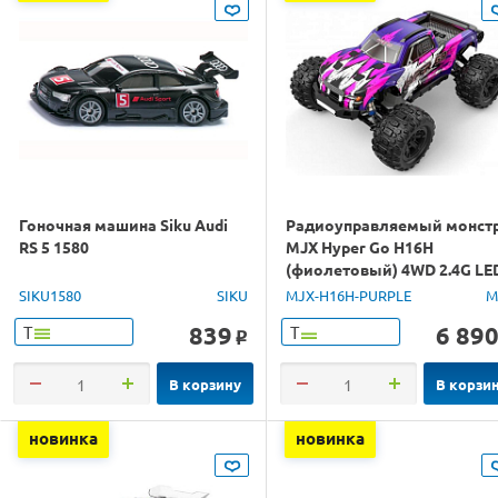
Гоночная машина Siku Audi
Радиоуправляемый монст
RS 5 1580
MJX Hyper Go H16H
(фиолетовый) 4WD 2.4G LE
GPS 1/16 RTR
SIKU1580
SIKU
MJX-H16H-PURPLE
M
839
6 89
Т
Т
o
В корзину
В корзи
новинка
новинка