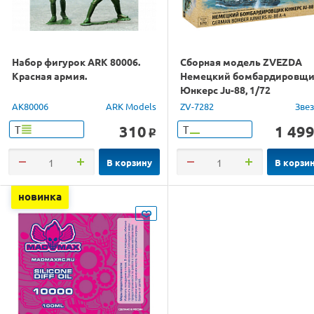
Набор фигурок ARK 80006.
Сборная модель ZVEZDA
Красная армия.
Немецкий бомбардировщ
Юнкерс Ju-88, 1/72
AK80006
ARK Models
ZV-7282
Зве
310
1 49
Т
Т
o
В корзину
В корзи
новинка