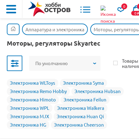
0
0
Аппаратура и электроника
Моторы, регулятор
Моторы, регуляторы Skyartec
Товары
По умолчанию
наличи
Электроника WLToys
Электроника Syma
Электроника Remo Hobby
Электроника Hubsan
Электроника Himoto
Электроника Feilun
Электроника WPL
Электроника Walkera
Электроника MJX
Электроника Huan Qi
Электроника HG
Электроника Cheerson