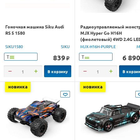
Гоночная машина Siku Audi
Радиоуправляемый монст
RS 5 1580
MJX Hyper Go H16H
(фиолетовый) 4WD 2.4G LE
GPS 1/16 RTR
SIKU1580
SIKU
MJX-H16H-PURPLE
M
839
6 89
Т
Т
o
В корзину
В корзи
новинка
новинка