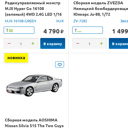
Радиоуправляемый монстр
Сборная модель ZVEZDA
MJX Hyper Go 16108
Немецкий бомбардировщ
(зеленый) 4WD 2.4G LED 1/16
Юнкерс Ju-88, 1/72
RTR
MJX-16108-GREEN
MJX
ZV-7282
Зве
4 790
1 49
Т
Т
o
В корзину
В корзи
новинка
Сборная модель AOSHIMA
Nissan Silvia S15 The Two Guys