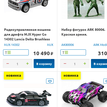
Радиоуправляемая машина
Набор фигурок ARK 80006.
для дрифта MJX Hyper Go
Красная армия.
14302 Lancia Delta Brushless
4WD 2.4G LED 1/14 RTR
MJX-14302
MJX
AK80006
ARK Mod
10 490
31
Т
Т
o
В корзину
В корзи
новинка
новинка