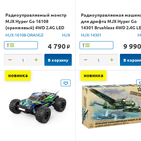
Радиоуправляемый монстр
Радиоуправляемая машин
MJX Hyper Go 16108
для дрифта MJX Hyper Go
(оранжевый) 4WD 2.4G LED
14301 Brushless 4WD 2.4G L
1/16 RTR
1/14 RTR
MJX-16108-ORANGE
MJX
MJX-14301
M
4 790
9 99
Т
Т
o
В корзину
В корзи
новинка
новинка