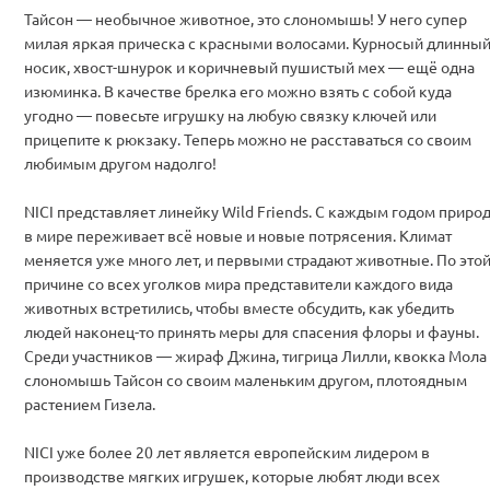
Тайсон — необычное животное, это слономышь! У него супер
милая яркая прическа с красными волосами. Курносый длинны
носик, хвост-шнурок и коричневый пушистый мех — ещё одна
изюминка. В качестве брелка его можно взять с собой куда
угодно — повесьте игрушку на любую связку ключей или
прицепите к рюкзаку. Теперь можно не расставаться со своим
любимым другом надолго!
NICI представляет линейку Wild Friends. С каждым годом приро
в мире переживает всё новые и новые потрясения. Климат
меняется уже много лет, и первыми страдают животные. По это
причине со всех уголков мира представители каждого вида
животных встретились, чтобы вместе обсудить, как убедить
людей наконец-то принять меры для спасения флоры и фауны.
Среди участников — жираф Джина, тигрица Лилли, квокка Мола
слономышь Тайсон со своим маленьким другом, плотоядным
растением Гизела.
NICI уже более 20 лет является европейским лидером в
производстве мягких игрушек, которые любят люди всех