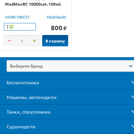
MadMaxRC 10000cst. 100ml.
MMRC10KCST
MadMaxRC
800
Т
o
В корзину
Выберите бренд
Беспилотники
Машины, автомодели
Танки, спецтехника
Судомодели