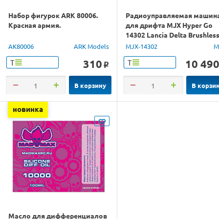
Набор фигурок ARK 80006.
Радиоуправляемая машин
Красная армия.
для дрифта MJX Hyper Go
14302 Lancia Delta Brushles
4WD 2.4G LED 1/14 RTR
AK80006
ARK Models
MJX-14302
M
310
10 49
Т
Т
o
В корзину
В корзи
новинка
Масло для дифференциалов