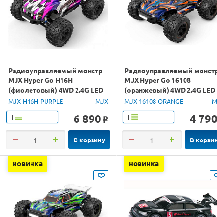
Радиоуправляемый монстр
Радиоуправляемый монст
MJX Hyper Go H16H
MJX Hyper Go 16108
(фиолетовый) 4WD 2.4G LED
(оранжевый) 4WD 2.4G LED
GPS 1/16 RTR
1/16 RTR
MJX-H16H-PURPLE
MJX
MJX-16108-ORANGE
M
6 890
4 79
Т
Т
o
В корзину
В корзи
новинка
новинка