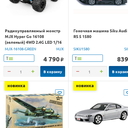
Радиоуправляемый монстр
Гоночная машина Siku Audi
MJX Hyper Go 16108
RS 5 1580
(зеленый) 4WD 2.4G LED 1/16
RTR
MJX-16108-GREEN
MJX
SIKU1580
S
4 790
83
Т
Т
o
В корзину
В корзи
новинка
новинка