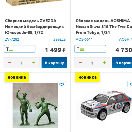
Сборная модель ZVEZDA
Сборная модель AOSHIMA
Немецкий бомбардировщик
Nissan Silvia S15 The Two G
Юнкерс Ju-88, 1/72
From Tokyo, 1/24
ZV-7282
Звезда
AOS-6611
AOSHI
1 499
4 73
Т
Т
o
В корзину
В корзи
новинка
новинка