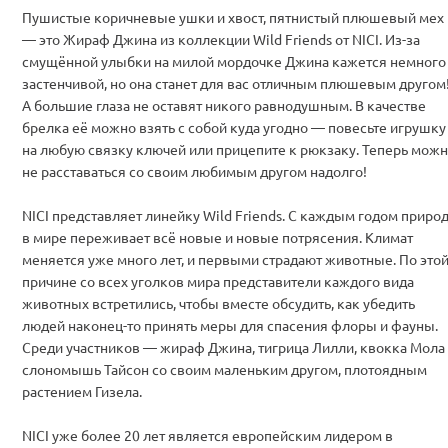
Пушистые коричневые ушки и хвост, пятнистый плюшевый мех
— это Жираф Джина из коллекции Wild Friends от NICI. Из-за
смущённой улыбки на милой мордочке Джина кажется немного
застенчивой, но она станет для вас отличным плюшевым другом
А большие глаза не оставят никого равнодушным. В качестве
брелка её можно взять с собой куда угодно — повесьте игрушку
на любую связку ключей или прицепите к рюкзаку. Теперь мож
не расставаться со своим любимым другом надолго!
NICI представляет линейку Wild Friends. С каждым годом приро
в мире переживает всё новые и новые потрясения. Климат
меняется уже много лет, и первыми страдают животные. По это
причине со всех уголков мира представители каждого вида
животных встретились, чтобы вместе обсудить, как убедить
людей наконец-то принять меры для спасения флоры и фауны.
Среди участников — жираф Джина, тигрица Лилли, квокка Мола
слономышь Тайсон со своим маленьким другом, плотоядным
растением Гизела.
NICI уже более 20 лет является европейским лидером в