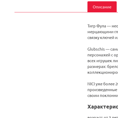
Описание
Тигр Фула — не
мерцающими глаз
связку ключей и
Glubschis — сам
персонажей с о
всех игрушек ли
размерах: брело
коллекционирова
NICI уже более 
произведенные 
своим поклонни
Характерис
возраст: от 3 лет