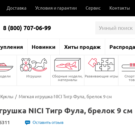
Доставка
Условия и гарантии
Сервис
Контакты
8 (800) 707-06-99
тупления
Новинки
Хиты продаж
Распрод
одели
Игрушки
Сборные модели,
Развивающие игры
Спор
материалы
то
Куклы
/
Мягкая игрушка NICI Тигр Фула, брелок 9 см
грушка NICI Тигр Фула, брелок 9 см
6311
Оставить отзыв