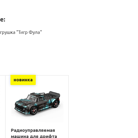
е:
грушка "Тигр Фула"
новинка
Радиоуправляемая
машина для дрифта