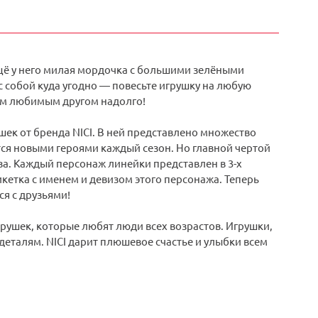
ещё у него милая мордочка с большими зелёными
 собой куда угодно — повесьте игрушку на любую
оим любимым другом надолго!
шек от бренда NICI. В ней представлено множество
я новыми героями каждый сезон. Но главной чертой
за. Каждый персонаж линейки представлен в 3-х
тикетка с именем и девизом этого персонажа. Теперь
я с друзьями!
грушек, которые любят люди всех возрастов. Игрушки,
еталям. NICI дарит плюшевое счастье и улыбки всем