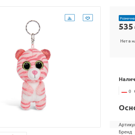
Рознична
535
Нет в 
Налич
0
Осн
Артику
Бренд