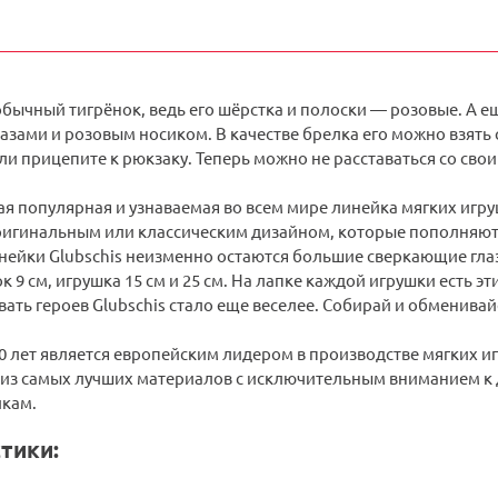
обычный тигрёнок, ведь его шёрстка и полоски — розовые. А 
ами и розовым носиком. В качестве брелка его можно взять с
ли прицепите к рюкзаку. Теперь можно не расставаться со св
ая популярная и узнаваемая во всем мире линейка мягких игру
ригинальным или классическим дизайном, которые пополняютс
нейки Glubschis неизменно остаются большие сверкающие гла
к 9 см, игрушка 15 см и 25 см. На лапке каждой игрушки есть э
ть героев Glubschis стало еще веселее. Собирай и обменивайс
20 лет является европейским лидером в производстве мягких и
из самых лучших материалов с исключительным вниманием к д
кам.
тики: