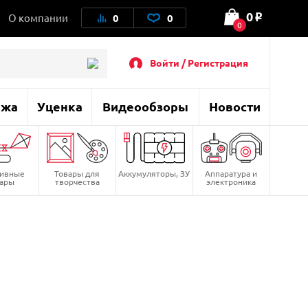
0
О компании
0
0
o
0
Войти / Регистрация
ажа
Уценка
Видеообзоры
Новости
тивные
Товары для
Аккумуляторы, ЗУ
Аппаратура и
вары
творчества
электроника