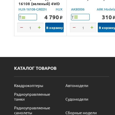
16108 (зеленый) 4WD
2.4G LED 1/16 RTR
MJX-16108-GREEN
MJX
AK80006
ARK Model
4 790
310
Т
Т
o
В корзину
В корзин
КАТАЛОГ ТОВАРОВ
Квадрокоптеры
Автомодели
Радиоуправляемые
танки
Судомодели
Радиоуправляемые
самолеты
Сборные модели