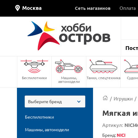
Москва
Сеть магазинов
Оплата
Пос
Беспилотники
Машины,
Танки, спецтехника
Судом
автомодели
/
Игрушки
/
Выберите бренд
Мягкая и
Беспилотники
Артикул:
NICI4
Машины, автомодели
Бренд:
NICI