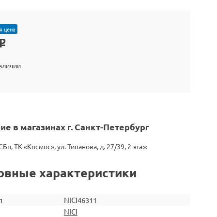
я цена
o
наличии
ие в магазинах г. Санкт-Петербург
СБп, ТК «Космос», ул. Типанова, д. 27/39, 2 этаж
овные характеристики
л
NICI46311
NICI