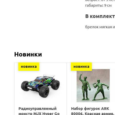
габариты: 9 см
В комплект
брелок мягкая и
Новинки
новинка
новинка
Радиоуправляемый
Набор фигурок ARK
монстр MJX Hyper Go
80006. Красная армия.