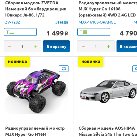
Сборная модель ZVEZDA
Радиоуправляемый монст
Немецкий бомбардировщик
MJX Hyper Go 16108
Юнкерс Ju-88, 1/72
(оранжевый) 4WD 2.4G LED
1/16 RTR
ZV-7282
Звезда
MJX-16108-ORANGE
M
1 499
4 79
Т
Т
o
В корзину
В корзи
новинка
новинка
Радиоуправляемый монстр
Сборная модель AOSHIMA
MJX Hyper Go H16H
Nissan Silvia S15 The Two G