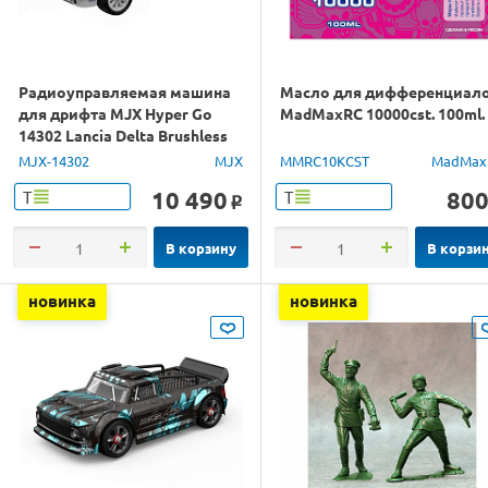
Радиоуправляемая машина
Масло для дифференциал
для дрифта MJX Hyper Go
MadMaxRC 10000cst. 100ml.
14302 Lancia Delta Brushless
4WD 2.4G LED 1/14 RTR
MJX-14302
MJX
MMRC10KCST
MadMax
10 490
80
Т
Т
o
В корзину
В корзи
новинка
новинка