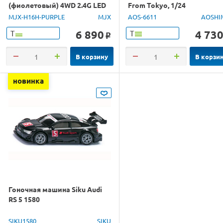
(фиолетовый) 4WD 2.4G LED
From Tokyo, 1/24
GPS 1/16 RTR
MJX-H16H-PURPLE
MJX
AOS-6611
AOSHI
6 890
4 73
Т
Т
o
В корзину
В корзи
новинка
Гоночная машина Siku Audi
RS 5 1580
SIKU1580
SIKU