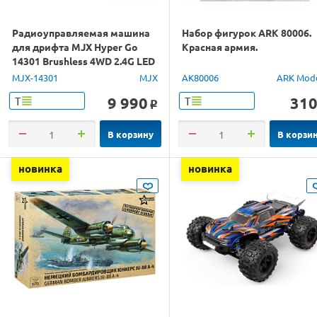
Радиоуправляемая машина
Набор фигурок ARK 80006.
для дрифта MJX Hyper Go
Красная армия.
14301 Brushless 4WD 2.4G LED
1/14 RTR
MJX-14301
MJX
AK80006
ARK Mod
9 990
31
Т
Т
o
В корзину
В корзи
новинка
новинка