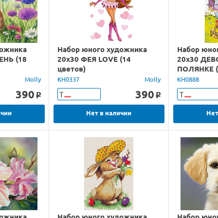
дожника
Набор юного художника
Набор юно
ЕНЬ (18
20х30 ФЕЯ LOVE (14
20х30 ДЕВ
цветов)
ПОЛЯНКЕ (
Molly
KH0337
Molly
KH0888
390
390
Т
Т
o
o
ичии
Нет в наличии
Нет
дожника
Набор юного художника
Набор юно