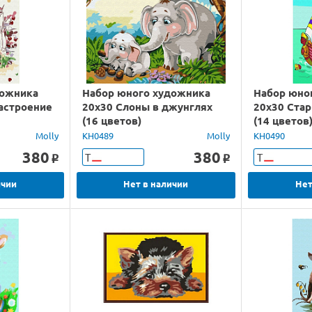
дожника
Набор юного художника
Набор юно
астроение
20х30 Слоны в джунглях
20х30 Ста
(16 цветов)
(14 цветов
Molly
KH0489
Molly
KH0490
380
380
Т
Т
o
o
ичии
Нет в наличии
Нет