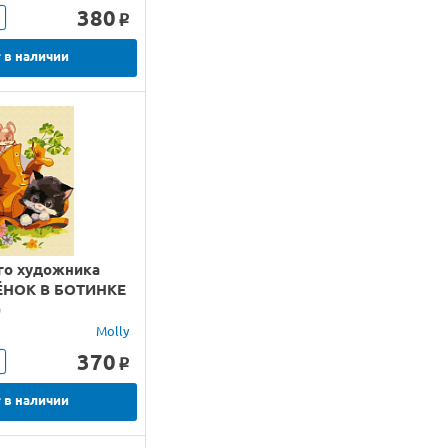
380
o
 в наличии
го художника
ЁНОК В БОТИНКЕ
)
Molly
370
o
 в наличии