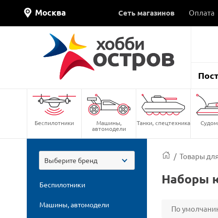
Москва
Сеть магазинов
Оплата
Пос
Беспилотники
Машины,
Танки, спецтехника
Судом
автомодели
/
Товары для
Выберите бренд
Наборы ю
Беспилотники
Машины, автомодели
По умолчани