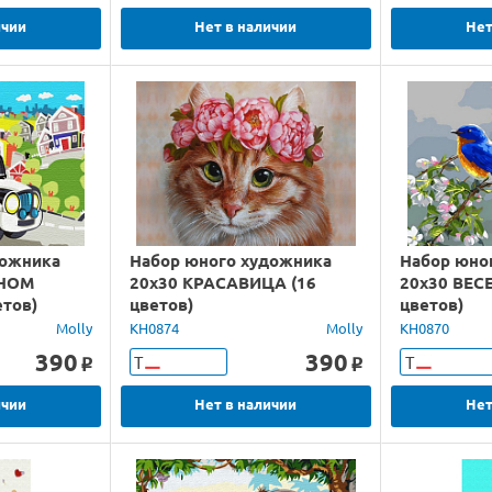
ичии
Нет в наличии
Нет
дожника
Набор юного художника
Набор юно
ЧНОМ
20х30 КРАСАВИЦА (16
20х30 ВЕС
тов)
цветов)
цветов)
Molly
KH0874
Molly
KH0870
390
390
Т
Т
o
o
ичии
Нет в наличии
Нет