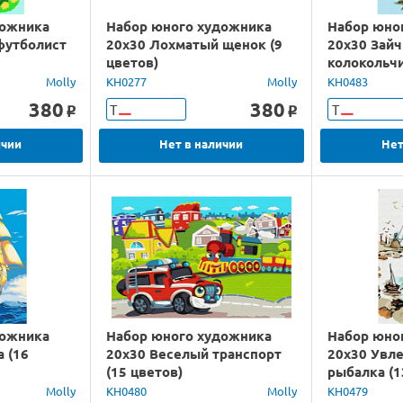
дожника
Набор юного художника
Набор юно
футболист
20х30 Лохматый щенок (9
20х30 Зайч
цветов)
колокольчи
Molly
KH0277
Molly
KH0483
380
380
Т
Т
o
o
ичии
Нет в наличии
Нет
дожника
Набор юного художника
Набор юно
 (16
20х30 Веселый транспорт
20х30 Увл
(15 цветов)
рыбалка (1
Molly
KH0480
Molly
KH0479