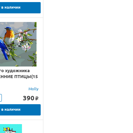
 в наличии
го художника
ЕННИЕ ПТИЦЫ(15
Molly
390
o
 в наличии