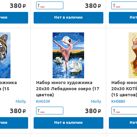
380
380
Т
Т
o
o
ичии
Нет в наличии
Нет
дожника
Набор юного художника
Набор юно
а (15
20х30 Лебединое озеро (17
20х30 КОТ
цветов)
(15 цветов
Molly
KH0339
Molly
KH0880
380
380
Т
Т
o
o
ичии
Нет в наличии
Нет