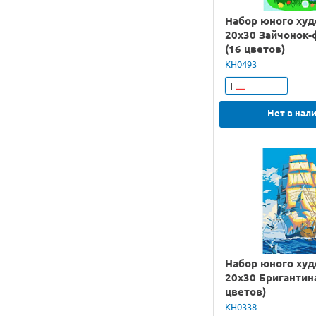
Набор юного ху
20х30 Зайчонок-
(16 цветов)
KH0493
Т
Нет в нал
Набор юного ху
20х30 Бригантина
цветов)
KH0338