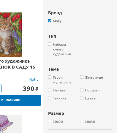
Бренд
Molly
Тип
Наборы
юного
художника
го художника
ЁНОК В САДУ 15
Тема
Герои
Животные
Molly
мультфильмов
390
o
Пейзаж
Портрет
Техника
Цветы
 в наличии
Размер
20х20
20х30