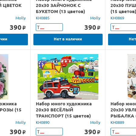
Й ЦВЕТОК
20х30 ЗАЙЧОНОК С
20х30 ПУ
БУКЕТОМ (13 цветов)
(15 цветов
Molly
KH0885
Molly
KH0869
390
390
Т
Т
o
o
ичии
Нет в наличии
Нет
дожника
Набор юного художника
Набор юно
РОЗЫ (15
20х30 ВЕСЁЛЫЙ
20х30 УВ
ТРАНСПОРТ (15 цветов)
РЫБАЛКА (
Molly
KH0890
Molly
KH0889
390
390
Т
Т
o
o