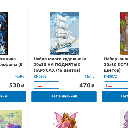
дожника
Набор юного художника
Набор юно
ельфины (8
20х30 НА ПОДНЯТЫХ
20х30 КОТ
ПАРУСАХ (15 цветов)
цветов)
Molly
KH0892
Molly
KH0872
530
470
Т
Т
o
o
ичии
Нет в наличии
Нет