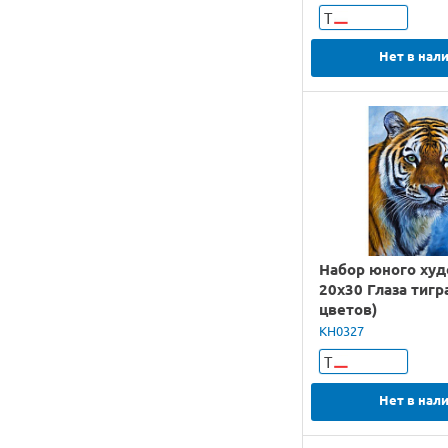
Т
Нет в нал
Набор юного ху
20х30 Глаза тигр
цветов)
KH0327
Т
Нет в нал