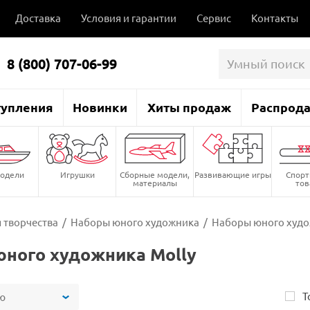
Доставка
Условия и гарантии
Сервис
Контакты
8 (800) 707-06-99
тупления
Новинки
Хиты продаж
Распрод
одели
Игрушки
Сборные модели,
Развивающие игры
Спор
материалы
то
 творчества
/
Наборы юного художника
/
Наборы юного худо
ного художника Molly
Т
ю