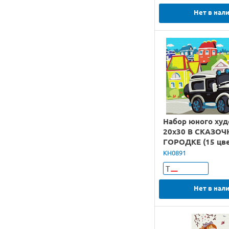
Нет в нал
Набор юного ху
20х30 В СКАЗО
ГОРОДКЕ (15 цве
KH0891
Т
Нет в нал