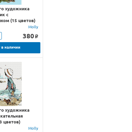
го художника
ик с
ком (15 цветов)
Molly
380
o
 в наличии
го художника
екательная
3 цветов)
Molly