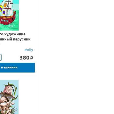
го художника
ринный парусник
)
Molly
380
o
 в наличии