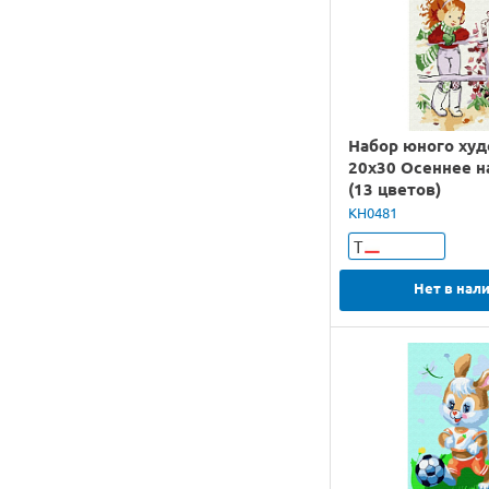
Набор юного ху
20х30 Осеннее н
(13 цветов)
KH0481
Т
Нет в нал