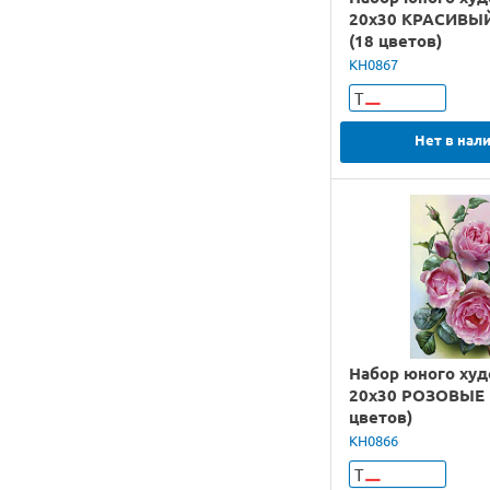
20х30 КРАСИВЫ
(18 цветов)
KH0867
Т
Нет в нал
Набор юного ху
20х30 РОЗОВЫЕ 
цветов)
KH0866
Т