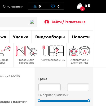
0
О компании
0
0
o
0
Войти / Регистрация
ажа
Уценка
Видеообзоры
Новости
тивные
Товары для
Аккумуляторы, ЗУ
Аппаратура и
вары
творчества
электроника
жника Molly
Цена
Выберите диапазон:
овары в наличии