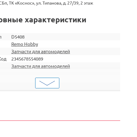
СБп, ТК «Космос», ул. Типанова, д. 27/39, 2 этаж
овные характеристики
л
D5408
Remo Hobby
Запчасти для автомоделей
Код
2345678554089
Запчасти для автомоделей
Детали подвески
ти
RH8051 / RH8055 / RH8081 / RH8085 / RH1021 /
ит
RH1025 / RH8025 / RH8035 / RH8036 / RH8065 /
RH8066