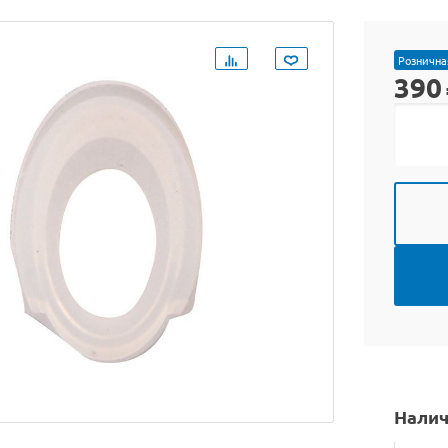
Рознична
390
Налич