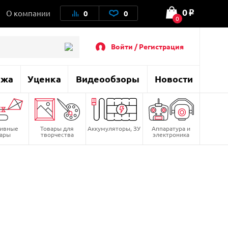
0
О компании
0
0
o
0
Войти / Регистрация
ажа
Уценка
Видеообзоры
Новости
тивные
Товары для
Аккумуляторы, ЗУ
Аппаратура и
вары
творчества
электроника