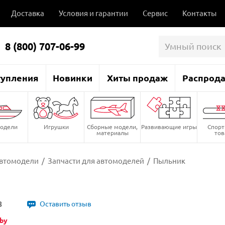
Доставка
Условия и гарантии
Сервис
Контакты
8 (800) 707-06-99
тупления
Новинки
Хиты продаж
Распрод
одели
Игрушки
Сборные модели,
Развивающие игры
Спор
материалы
то
втомодели
/
Запчасти для автомоделей
/
Пыльник
8
Оставить отзыв
by