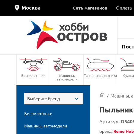
Москва
Сеть магазинов
Оплата
Пос
Беспилотники
Машины,
Танки, спецтехника
Судом
автомодели
/
Машины, а
Выберите бренд
Пыльник
Беспилотники
Артикул:
D540
Машины, автомодели
Бренд:
Remo Hob