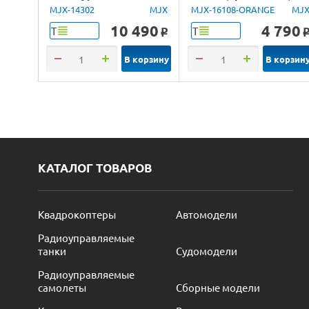
Lancia Delta Brushless
4WD 2.4G LED 1/16
MJX-14302
MJX
MJX-16108-ORANGE
MJ
4WD 2.4G LED 1/14
RTR
10 490
4 790
Т
Т
o
RTR
В корзину
В корзин
КАТАЛОГ ТОВАРОВ
Квадрокоптеры
Автомодели
Радиоуправляемые
танки
Судомодели
Радиоуправляемые
самолеты
Сборные модели