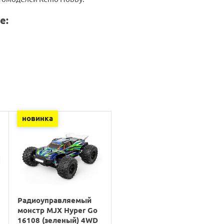
е:
новинка
Радиоуправляемый
монстр MJX Hyper Go
16108 (зеленый) 4WD