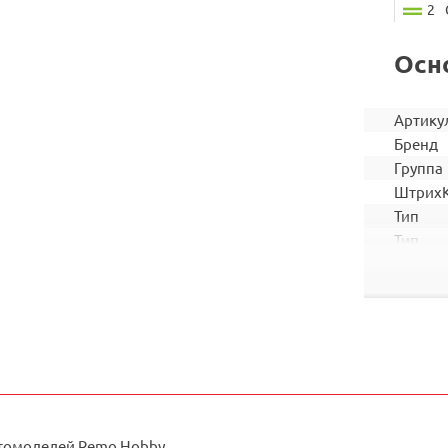
2
Осн
Артику
Бренд
Группа
Штрих
Тип
Тип
запчас
Подход
томоделей Remo Hobby.