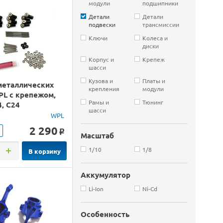
модули
подшипники
Детали
Детали
подвески
трансмиссии
Ключи
Колеса и
диски
Корпус и
Крепеж
шасси
Кузова и
Платы и
металлических
крепления
модули
PL c крепежом,
Рамы и
Тюнинг
4, C24
шасси
WPL
2 290
o
Масштаб
1/10
1/8
В корзину
Аккумулятор
Li-Ion
Ni-Cd
Особенность