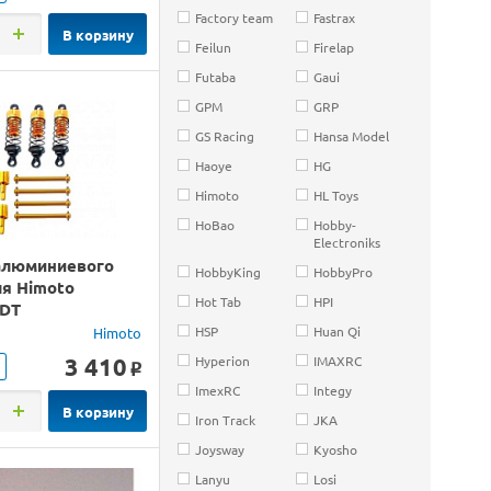
Factory team
Fastrax
В корзину
Feilun
Firelap
Futaba
Gaui
GPM
GRP
GS Racing
Hansa Model
Haoye
HG
Himoto
HL Toys
HoBao
Hobby-
Electroniks
алюминиевого
HobbyKing
HobbyPro
ля Himoto
Hot Tab
HPI
8DT
HSP
Huan Qi
Himoto
3 410
Hyperion
IMAXRC
o
ImexRC
Integy
В корзину
Iron Track
JKA
Joysway
Kyosho
Lanyu
Losi