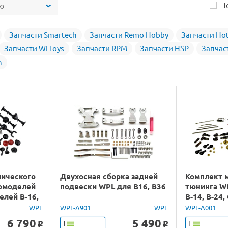
Т
ю
Запчасти Smartech
Запчасти Remo Hobby
Запчасти Hot
Запчасти WLToys
Запчасти RPM
Запчасти HSP
Запчас
n
лического
Двухосная сборка задней
Комплект 
томоделей
подвески WPL для B16, B36
тюнинга W
елей B-16,
B-14, B-24, 
B-36
WPL
WPL-A901
WPL
WPL-A001
6 790
5 490
Т
Т
o
o