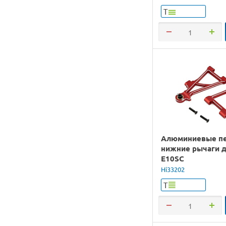
Т
Алюминиевые п
нижние рычаги д
E10SC
Hi33202
Т