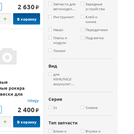
Запчасти для
Зарядные
2 630
o
автомоделей
устройства
Инструмент
Клей и
В корзину
химия
Накал
Передатчики
Платы и
Подсветка
модули
Тюнинг
Вид
для
NIMh/NiCd
вые
аккумуляторов
мые рокера
двески для
Серия
axxas Revo,
Integy
2s
Смазка
2 400
o
В корзину
Тип запчасти
Блоки и
Втулки и