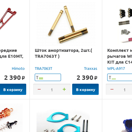
ередние
Шток амортизатора, 2шт.(
Комплект 
для E10MT,
TRA7063T )
рычагов W
KIT для C1
Himoto
TRA7063T
Traxxas
WPL-A917
2 390
2 390
Т
Т
o
o
В корзину
В корзину