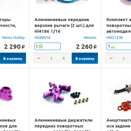
аторы
Алюминиевые передние
Комплект 
чности,
верхние рычаги (2 шт.) для
поворотны
Hi4186 1/16
автомодел
2шт.
Remo Hobby
Hi286018
Himoto
Hi02131B
2 290
2 260
Т
Т
o
o
В корзину
В корзину
ниевых
Алюминиевые держатели
Амортизат
ков для
передних поворотных
оси задние