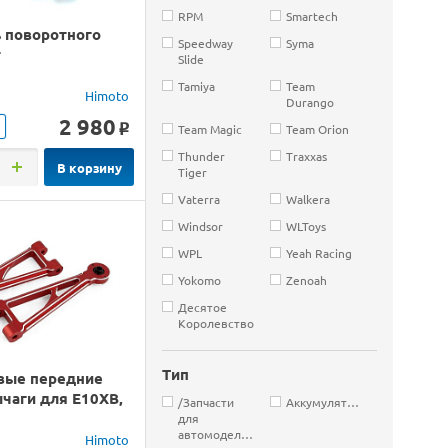
RPM
Smartech
 поворотного
Speedway
Syma
т
Slide
Tamiya
Team
Himoto
Durango
2 980
Team Magic
Team Orion
o
Thunder
Traxxas
В корзину
Tiger
Vaterra
Walkera
Windsor
WLToys
WPL
Yeah Racing
Yokomo
Zenoah
Десятое
Королевство
Тип
вые передние
чаги для E10XB,
/Запчасти
Аккумуляторы
для
автомоделей
Himoto