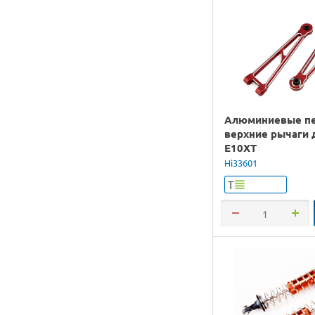
Алюминиевые п
верхние рычаги 
E10XT
Hi33601
Т