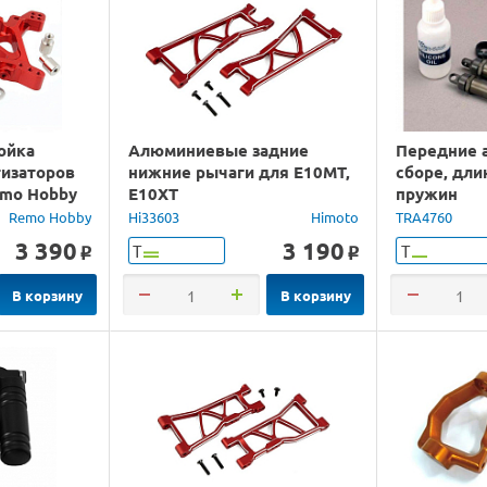
ойка
Алюминиевые задние
Передние 
изаторов
нижние рычаги для E10MT,
сборе, дли
emo Hobby
E10XT
пружин
Remo Hobby
Hi33603
Himoto
TRA4760
3 390
3 190
Т
Т
o
o
В корзину
В корзину