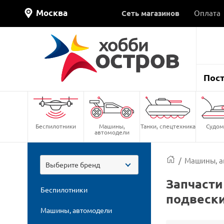
Москва
Сеть магазинов
Оплата
Пос
Беспилотники
Машины,
Танки, спецтехника
Судом
автомодели
/
Машины, а
Выберите бренд
Запчасти
Беспилотники
подвеск
Машины, автомодели