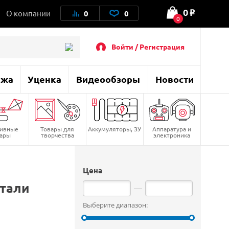
0
О компании
0
0
o
0
Войти / Регистрация
ажа
Уценка
Видеообзоры
Новости
тивные
Товары для
Аккумуляторы, ЗУ
Аппаратура и
вары
творчества
электроника
Цена
етали
Выберите диапазон: