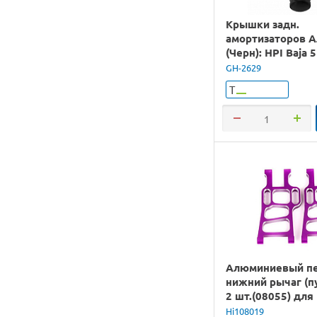
Крышки задн.
амортизаторов 
(Черн): HPI Baja 
GH-2629
Т
Алюминиевый п
нижний рычаг (п
2 шт.(08055) для
Hi2101/2111/BL
Hi108019