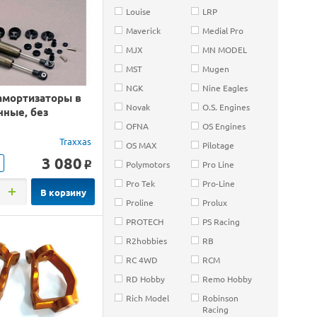
Louise
LRP
Maverick
Medial Pro
MJX
MN MODEL
MST
Mugen
NGK
Nine Eagles
амортизаторы в
Novak
O.S. Engines
нные, без
OFNA
OS Engines
Traxxas
OS MAX
Pilotage
3 080
Polymotors
Pro Line
o
Pro Tek
Pro-Line
В корзину
Proline
Prolux
PROTECH
PS Racing
R2hobbies
RB
RC 4WD
RCM
RD Hobby
Remo Hobby
Rich Model
Robinson
Racing