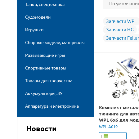
По умолчани
Танки, спецтехника
Судомодели
Запчасти WPL
Запчасти HG
Игрушки
Запчасти Feilu
Сборные модели, материалы
Развивающие игры
Спортивные товары
Товары для творчества
Аккумуляторы, ЗУ
Аппаратура и электроника
Комплект метал
тюнинга для ав
WPL 6x6 для мод
B-36
WPL-A019
Новости
Т