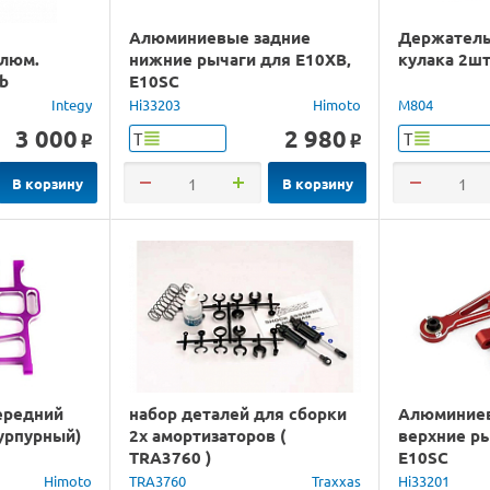
Алюминиевые задние
Держатель
Алюм.
нижние рычаги для E10XB,
кулака 2ш
5b
E10SC
Integy
Hi33203
Himoto
M804
3 000
2 980
Т
Т
o
o
В корзину
В корзину
ередний
набор деталей для сборки
Алюминие
урпурный)
2х амортизаторов (
верхние ры
TRA3760 )
E10SC
Himoto
TRA3760
Traxxas
Hi33201