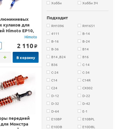
Хобби
Хобби ЗЧ
Подходит
алюминиевых
х кулаков для
RH1096
RH1651
ей Himoto EP10,
4111
B-14
Himoto
B-16
B-24
2 110
o
B-36
B14
B14 ,B24
B16
В корзину
B36
C-14
C-24
C-34
C14
C14R
C24
CX002
D-12
D-22
D-32
D-42
D-64
E-1
оры передней
E10BP
E10BPL
 для Монстра
E10DB
E10DBL