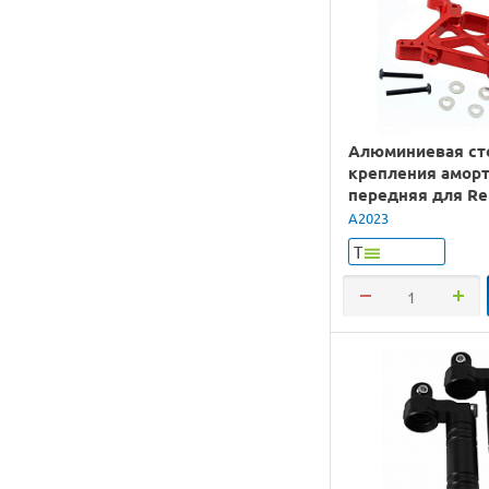
Алюминиевая ст
крепления аморт
передняя для R
1/8
A2023
Т