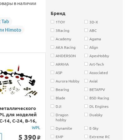
овары в наличии
Бренд
 Tab
1TOY
3D-X
ти Himoto
3Racing
ABC
Academy
Agama
AKA Racing
Align
ANDERSON
ApexHobby
ARRMA
Art-Tech
ASP
Associated
Aurora Hobby
Axial
Bearing
BETAFPV
Blade
BSD Racing
DJI
DL Engines
металлического
PL для моделей
Dragon
Dualsky
hobby
C-14, C-24, B-16,
WPL
Dynamite
E-Sky
5 390
EMP
Extreme RC
o