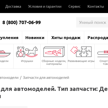
Доставка
Условия и гарантии
Сервис
Контакты
8 (800) 707-06-99
тупления
Новинки
Хиты продаж
Распрод
одели
Игрушки
Сборные модели,
Развивающие игры
Спор
материалы
то
втомодели
/
Запчасти для автомоделей
 для автомоделей. Тип запчасти: Д
и