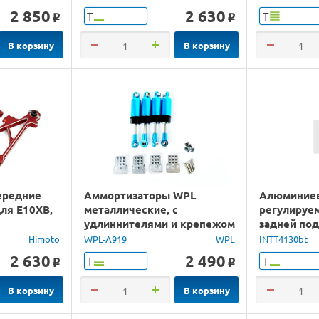
2 850
2 630
Т
Т
o
o
В корзину
В корзину
ередние
Аммортизаторы WPL
Алюминие
ля E10XB,
металлические, с
регулируе
удлиннителями и крепежом
задней по
(4 шт) для C14, C24
моделей Tr
Himoto
WPL-A919
WPL
INTT4130bt
Summit
2 630
2 490
Т
Т
o
o
В корзину
В корзину