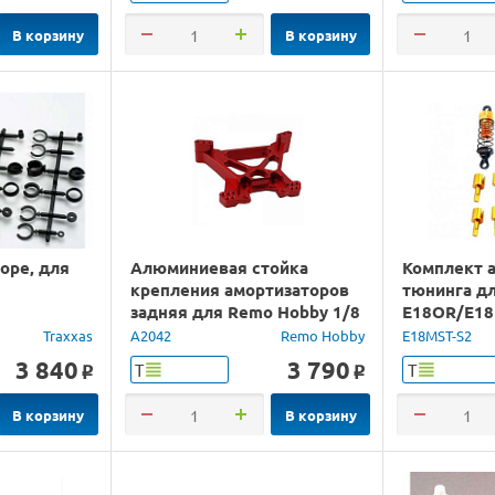
В корзину
В корзину
оре, для
Алюминиевая стойка
Комплект 
крепления амортизаторов
тюнинга д
задняя для Remo Hobby 1/8
E18OR/E1
Traxxas
A2042
Remo Hobby
E18MST-S2
3 840
3 790
Т
Т
o
o
В корзину
В корзину