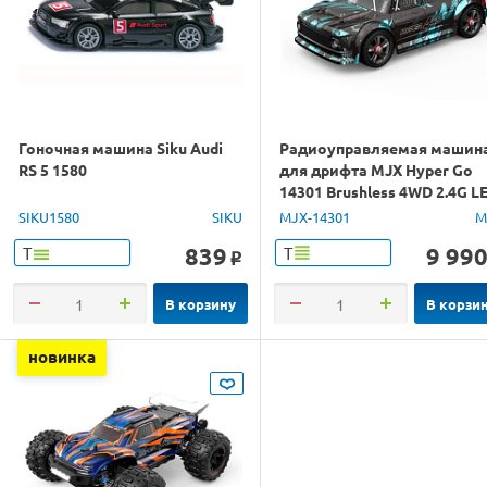
Гоночная машина Siku Audi
Радиоуправляемая машин
RS 5 1580
для дрифта MJX Hyper Go
14301 Brushless 4WD 2.4G L
1/14 RTR
SIKU1580
SIKU
MJX-14301
M
839
9 99
Т
Т
o
В корзину
В корзи
новинка