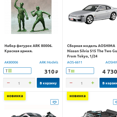
Набор фигурок ARK 80006.
Сборная модель AOSHIMA
Красная армия.
Nissan Silvia S15 The Two G
From Tokyo, 1/24
AK80006
ARK Models
AOS-6611
AOSHI
310
4 73
Т
Т
o
В корзину
В корзи
новинка
новинка