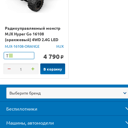
Радиоуправляемый монстр
MJX Hyper Go 16108
(оранжевый) 4WD 2.4G LED
1/16 RTR
MJX-16108-ORANGE
MJX
4 790
Т
o
В корзину
Выберите бренд
Беспилотники
Машины, автомодели