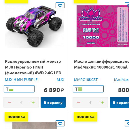
Радиоуправляемый монстр
Масло для дифференциал
MJX Hyper Go H16H
MadMaxRC 10000cst. 100ml.
(фиолетовый) 4WD 2.4G LED
GPS 1/16 RTR
MJX-H16H-PURPLE
MJX
MMRC10KCST
MadMax
6 890
80
Т
Т
o
В корзину
В корзи
новинка
новинка