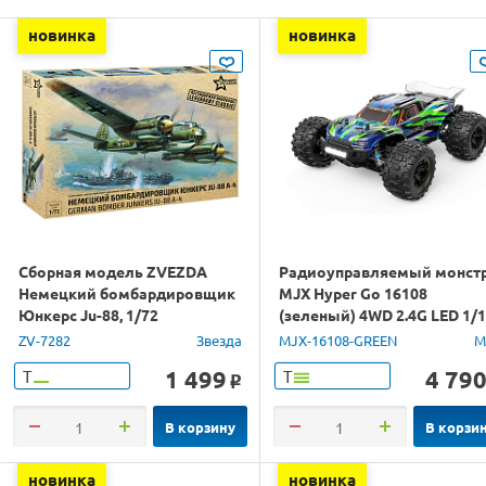
новинка
новинка
Сборная модель ZVEZDA
Радиоуправляемый монст
Немецкий бомбардировщик
MJX Hyper Go 16108
Юнкерс Ju-88, 1/72
(зеленый) 4WD 2.4G LED 1/
RTR
ZV-7282
Звезда
MJX-16108-GREEN
M
1 499
4 79
Т
Т
o
В корзину
В корзи
новинка
новинка