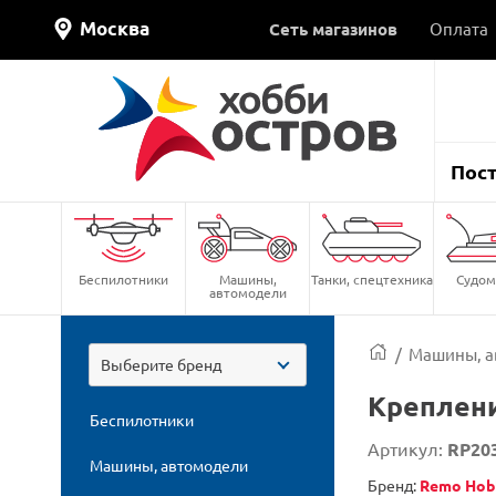
Москва
Сеть магазинов
Оплата
Пос
Беспилотники
Машины,
Танки, спецтехника
Судом
автомодели
/
Машины, а
Выберите бренд
Креплени
Беспилотники
Артикул:
RP20
Машины, автомодели
Бренд:
Remo Hob