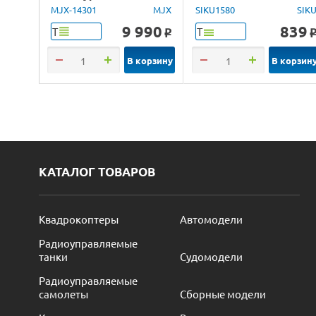
Brushless 4WD 2.4G
MJX-14301
MJX
SIKU1580
SIK
LED 1/14 RTR
9 990
839
Т
Т
o
В корзину
В корзин
КАТАЛОГ ТОВАРОВ
Квадрокоптеры
Автомодели
Радиоуправляемые
танки
Судомодели
Радиоуправляемые
самолеты
Сборные модели