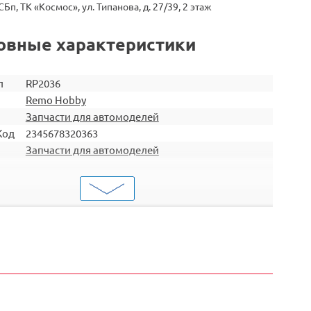
СБп, ТК «Космос», ул. Типанова, д. 27/39, 2 этаж
овные характеристики
л
RP2036
Remo Hobby
Запчасти для автомоделей
Код
2345678320363
Запчасти для автомоделей
Кузова и крепления
ти
RH8051 / RH8055 / RH8081 / RH8085 / RH1021 /
ит
RH1025 / RH8025 / RH8035 / RH8036 / RH8065 /
RH8066