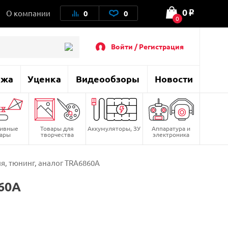
0
О компании
0
0
o
0
Войти / Регистрация
ажа
Уценка
Видеообзоры
Новости
тивные
Товары для
Аккумуляторы, ЗУ
Аппаратура и
вары
творчества
электроника
я, тюнинг, аналог TRA6860A
60A