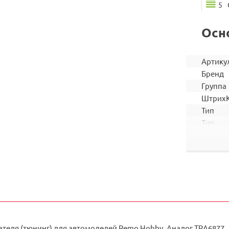
5
Осн
Артику
Бренд
Группа
Штрих
Тип
Тип
запчас
Подход
ателя (тюнинг) для автомоделей Remo Hobby. Аналог TRA6877.