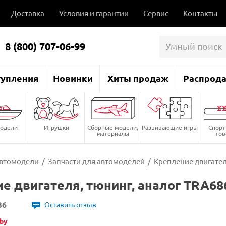
Доставка
Условия и гарантии
Сервис
Контакты
8 (800) 707-06-99
тупления
Новинки
Хиты продаж
Распрод
одели
Игрушки
Сборные модели,
Развивающие игры
Спор
материалы
то
втомодели
/
Запчасти для автомоделей
/
Крепление двигател
е двигателя, тюнинг, аналог TRA68
36
Оставить отзыв
by