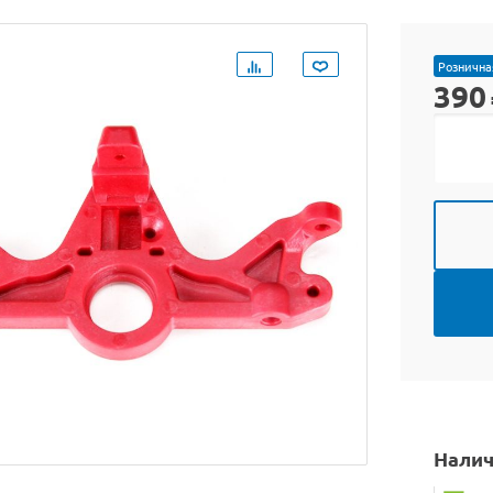
Рознична
390
Налич