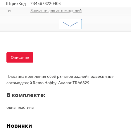
ШтрихКод
2345678220403
Тип
Запчасти для автомоделей
Тип
Детали подвески
запчасти
RH8051 / RH8055 / RH8081 / RH8085 / RH1021 /
Подходит
RH1025 / RH8025 / RH8035 / RH8036 / RH8065 /
RH8066
Описание
Пластина крепления осей рычагов задней подвески для
автомоделей Remo Hobby. Аналог TRA6829.
В комплекте:
одна пластина
Новинки