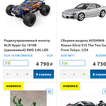
Радиоуправляемый монстр
Сборная модель AOSHIMA
MJX Hyper Go 16108
Nissan Silvia S15 The Two G
(оранжевый) 4WD 2.4G LED
From Tokyo, 1/24
1/16 RTR
MJX-16108-ORANGE
MJX
AOS-6611
AOSHI
4 790
4 73
Т
Т
o
В корзину
В корзи
новинка
новинка