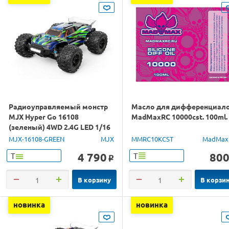
Радиоуправляемый монстр
Масло для дифференциал
MJX Hyper Go 16108
MadMaxRC 10000cst. 100ml.
(зеленый) 4WD 2.4G LED 1/16
RTR
MJX-16108-GREEN
MJX
MMRC10KCST
MadMax
4 790
80
Т
Т
o
В корзину
В корзи
новинка
новинка