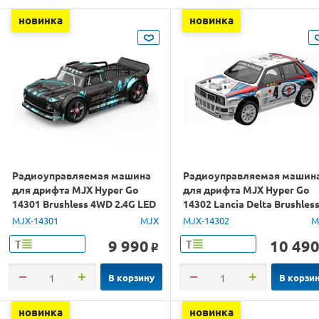
новинка
новинка
Радиоуправляемая машина
Радиоуправляемая машин
для дрифта MJX Hyper Go
для дрифта MJX Hyper Go
14301 Brushless 4WD 2.4G LED
14302 Lancia Delta Brushles
1/14 RTR
4WD 2.4G LED 1/14 RTR
MJX-14301
MJX
MJX-14302
M
9 990
10 49
Т
Т
o
В корзину
В корзи
новинка
новинка