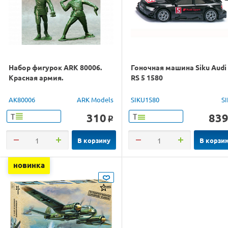
Набор фигурок ARK 80006.
Гоночная машина Siku Audi
Красная армия.
RS 5 1580
AK80006
ARK Models
SIKU1580
S
310
83
Т
Т
o
В корзину
В корзи
новинка