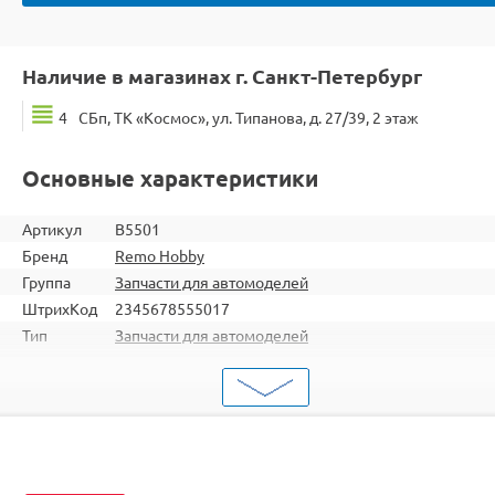
Наличие в магазинах г. Санкт-Петербург
4
СБп, ТК «Космос», ул. Типанова, д. 27/39, 2 этаж
Основные характеристики
Артикул
B5501
Бренд
Remo Hobby
Группа
Запчасти для автомоделей
ШтрихКод
2345678555017
Тип
Запчасти для автомоделей
Тип
Втулки и подшипники
запчасти
RH8051 / RH8055 / RH8081 / RH8085 / RH1021 /
Подходит
RH1025 / RH8025 / RH8035 / RH8036 / RH8065 /
RH8066 / RH1071 / RH1072