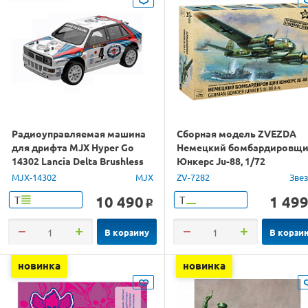
Радиоуправляемая машина
Сборная модель ZVEZDA
для дрифта MJX Hyper Go
Немецкий бомбардировщ
14302 Lancia Delta Brushless
Юнкерс Ju-88, 1/72
4WD 2.4G LED 1/14 RTR
MJX-14302
MJX
ZV-7282
Зве
10 490
1 49
Т
Т
o
В корзину
В корзи
новинка
новинка