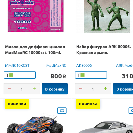
Масло для дифференциалов
Набор фигурок ARK 80006.
MadMaxRC 10000cst. 100ml.
Красная армия.
MMRC10KCST
MadMaxRC
AK80006
ARK Mod
800
31
Т
Т
o
В корзину
В корзи
новинка
новинка