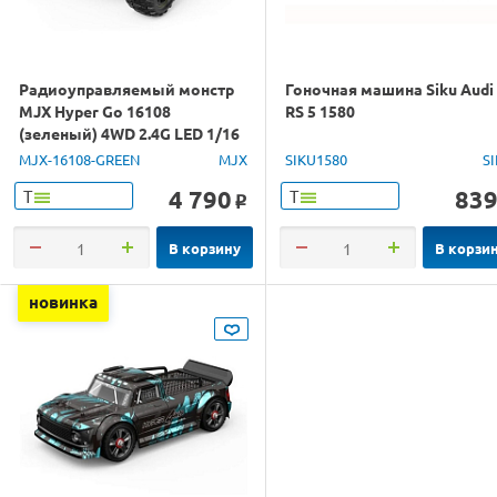
Радиоуправляемый монстр
Гоночная машина Siku Audi
MJX Hyper Go 16108
RS 5 1580
(зеленый) 4WD 2.4G LED 1/16
RTR
MJX-16108-GREEN
MJX
SIKU1580
S
4 790
83
Т
Т
o
В корзину
В корзи
новинка