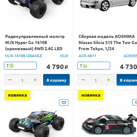
Радиоуправляемый монстр
Сборная модель AOSHIMA
MJX Hyper Go 16108
Nissan Silvia S15 The Two G
(оранжевый) 4WD 2.4G LED
From Tokyo, 1/24
1/16 RTR
MJX-16108-ORANGE
MJX
AOS-6611
AOSHI
4 790
4 73
Т
Т
o
В корзину
В корзи
новинка
новинка