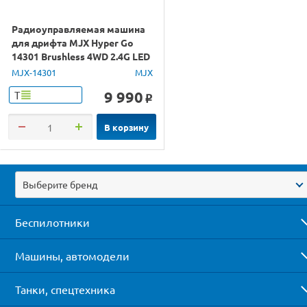
Радиоуправляемая машина
для дрифта MJX Hyper Go
14301 Brushless 4WD 2.4G LED
1/14 RTR
MJX-14301
MJX
9 990
Т
o
В корзину
Выберите бренд
Беспилотники
Машины, автомодели
Танки, спецтехника