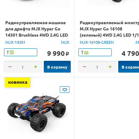
Радиоуправляемая машина
Радиоуправляемый монст
для дрифта MJX Hyper Go
MJX Hyper Go 16108
14301 Brushless 4WD 2.4G LED
(зеленый) 4WD 2.4G LED 1/
1/14 RTR
RTR
MJX-14301
MJX
MJX-16108-GREEN
M
9 990
4 79
Т
Т
o
В корзину
В корзи
новинка