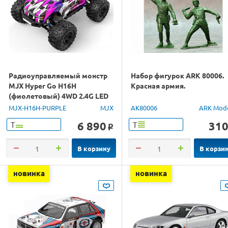
Радиоуправляемый монстр
Набор фигурок ARK 80006.
MJX Hyper Go H16H
Красная армия.
(фиолетовый) 4WD 2.4G LED
GPS 1/16 RTR
MJX-H16H-PURPLE
MJX
AK80006
ARK Mod
6 890
31
Т
Т
o
В корзину
В корзи
новинка
новинка