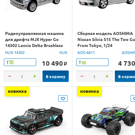
Радиоуправляемая машина
Сборная модель AOSHIMA
для дрифта MJX Hyper Go
Nissan Silvia S15 The Two G
14302 Lancia Delta Brushless
From Tokyo, 1/24
4WD 2.4G LED 1/14 RTR
MJX-14302
MJX
AOS-6611
AOSHI
10 490
4 73
Т
Т
o
В корзину
В корзи
новинка
новинка