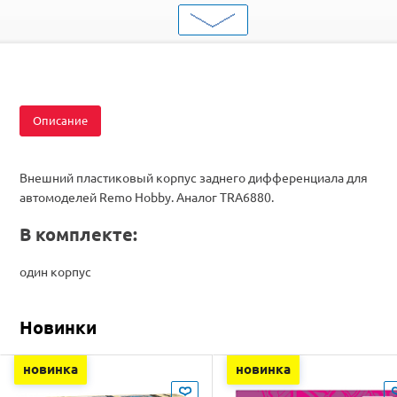
Детали трансмиссии
запчасти
RH8051 / RH8055 / RH8081 / RH8085 / RH1021 /
Подходит
RH1025 / RH8025 / RH8035 / RH8036 / RH8065 /
RH8066
Описание
Внешний пластиковый корпус заднего дифференциала для
автомоделей Remo Hobby. Аналог TRA6880.
В комплекте:
один корпус
Новинки
новинка
новинка