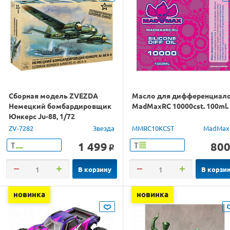
Сборная модель ZVEZDA
Масло для дифференциал
Немецкий бомбардировщик
MadMaxRC 10000cst. 100ml.
Юнкерс Ju-88, 1/72
ZV-7282
Звезда
MMRC10KCST
MadMax
1 499
80
Т
Т
o
В корзину
В корзи
новинка
новинка