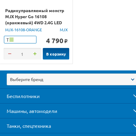
Радиоуправляемый монстр
MJX Hyper Go 16108
(оранжевый) 4WD 2.4G LED
1/16 RTR
MJX-16108-ORANGE
MJX
4 790
Т
o
В корзину
Выберите бренд
Беспилотники
Машины, автомодели
Танки, спецтехника