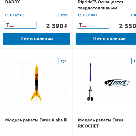
DADDY
Riptide™. Оснащается
твердотопливным
двигателем высота полёта
EST002162
Estes
EST001403
Es
183 м
2 390
2 35
Т
Т
o
Нет в наличии
Нет в наличии
Модель ракеты Estes Alpha III
Модель ракеты Estes
RICOCHET