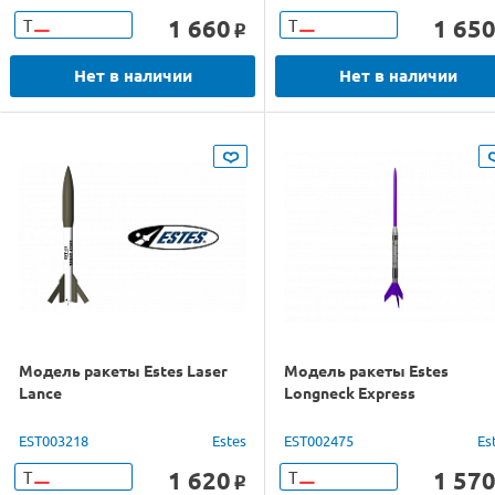
1 660
1 65
Т
Т
o
Нет в наличии
Нет в наличии
Модель ракеты Estes Laser
Модель ракеты Estes
Lance
Longneck Express
EST003218
Estes
EST002475
Es
1 620
1 57
Т
Т
o