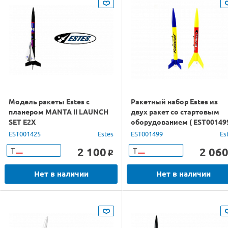
Модель ракеты Estes с
Ракетный набор Estes из
планером MANTA II LAUNCH
двух ракет со стартовым
SET E2X
оборудованием ( EST001499
EST001425
Estes
EST001499
Es
2 100
2 06
Т
Т
o
Нет в наличии
Нет в наличии