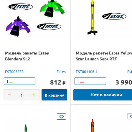
Модель ракеты Estes
Модель ракеты Estes Yello
Blenders SL2
Star Launch Set+ RTF
EST003233
Estes
EST001106-1
Es
812
3 99
Т
Т
o
Нет в наличии
В корзину