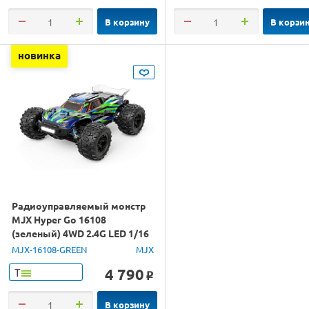
В корзину
В корзи
новинка
Радиоуправляемый монстр
MJX Hyper Go 16108
(зеленый) 4WD 2.4G LED 1/16
RTR
MJX-16108-GREEN
MJX
4 790
Т
o
В корзину