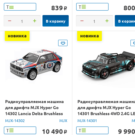
839
80
Т
Т
o
В корзину
В корзи
новинка
новинка
Радиоуправляемая машина
Радиоуправляемая машин
для дрифта MJX Hyper Go
для дрифта MJX Hyper Go
14302 Lancia Delta Brushless
14301 Brushless 4WD 2.4G L
4WD 2.4G LED 1/14 RTR
1/14 RTR
MJX-14302
MJX
MJX-14301
M
10 490
9 99
Т
Т
o