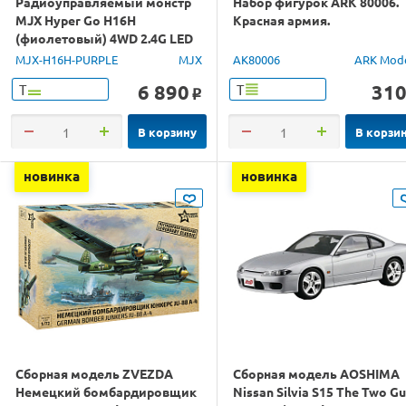
Радиоуправляемый монстр
Набор фигурок ARK 80006.
MJX Hyper Go H16H
Красная армия.
(фиолетовый) 4WD 2.4G LED
GPS 1/16 RTR
MJX-H16H-PURPLE
MJX
AK80006
ARK Mod
6 890
31
Т
Т
o
В корзину
В корзи
новинка
новинка
Сборная модель ZVEZDA
Сборная модель AOSHIMA
Немецкий бомбардировщик
Nissan Silvia S15 The Two G