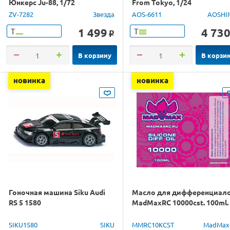
Юнкерс Ju-88, 1/72
From Tokyo, 1/24
ZV-7282
Звезда
AOS-6611
AOSHI
1 499
4 73
Т
Т
o
В корзину
В корзи
новинка
новинка
Гоночная машина Siku Audi
Масло для дифференциал
RS 5 1580
MadMaxRC 10000cst. 100ml.
SIKU1580
SIKU
MMRC10KCST
MadMax