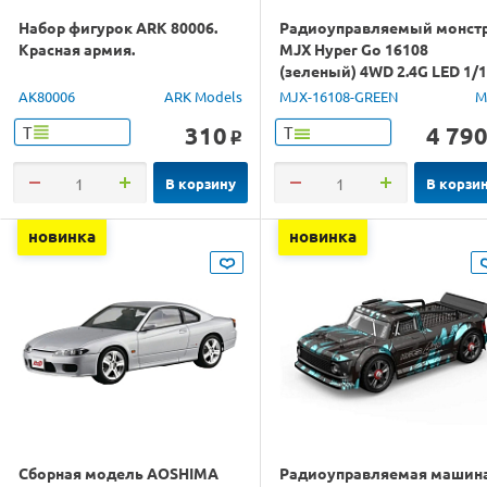
Набор фигурок ARK 80006.
Радиоуправляемый монст
Красная армия.
MJX Hyper Go 16108
(зеленый) 4WD 2.4G LED 1/
RTR
AK80006
ARK Models
MJX-16108-GREEN
M
310
4 79
Т
Т
o
В корзину
В корзи
новинка
новинка
Сборная модель AOSHIMA
Радиоуправляемая машин