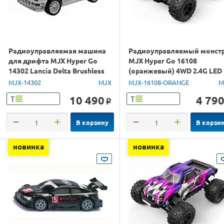
Радиоуправляемая машина
Радиоуправляемый монст
для дрифта MJX Hyper Go
MJX Hyper Go 16108
14302 Lancia Delta Brushless
(оранжевый) 4WD 2.4G LED
4WD 2.4G LED 1/14 RTR
1/16 RTR
MJX-14302
MJX
MJX-16108-ORANGE
M
10 490
4 79
Т
Т
o
В корзину
В корзи
новинка
новинка