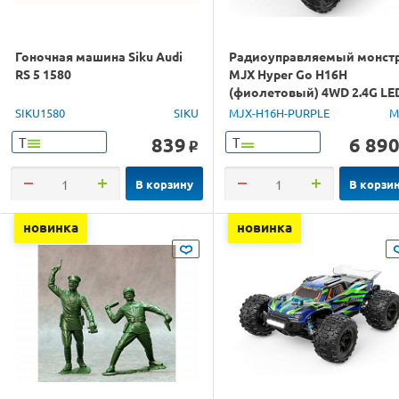
Гоночная машина Siku Audi
Радиоуправляемый монст
RS 5 1580
MJX Hyper Go H16H
(фиолетовый) 4WD 2.4G LE
GPS 1/16 RTR
SIKU1580
SIKU
MJX-H16H-PURPLE
M
839
6 89
Т
Т
o
В корзину
В корзи
новинка
новинка