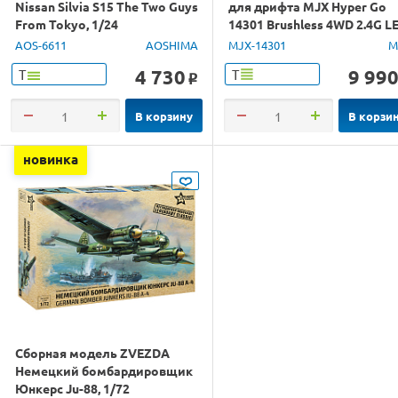
Nissan Silvia S15 The Two Guys
для дрифта MJX Hyper Go
From Tokyo, 1/24
14301 Brushless 4WD 2.4G L
1/14 RTR
AOS-6611
AOSHIMA
MJX-14301
M
4 730
9 99
Т
Т
o
В корзину
В корзи
новинка
Сборная модель ZVEZDA
Немецкий бомбардировщик
Юнкерс Ju-88, 1/72