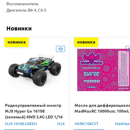
Воспламенитель
Двигатель: B6-4, C6-5
Новинки
новинка
новинка
Радиоуправляемый монстр
Масло для дифференциал
MJX Hyper Go 16108
MadMaxRC 10000cst. 100ml.
(зеленый) 4WD 2.4G LED 1/16
RTR
MJX-16108-GREEN
MJX
MMRC10KCST
MadMax