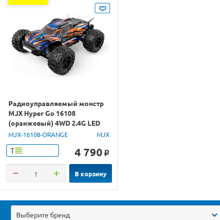
Радиоуправляемый монстр
MJX Hyper Go 16108
(оранжевый) 4WD 2.4G LED
1/16 RTR
MJX-16108-ORANGE
MJX
4 790
Т
o
В корзину
Выберите бренд