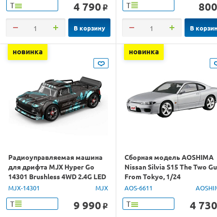
4 790
80
Т
Т
o
В корзину
В корзи
новинка
новинка
Радиоуправляемая машина
Сборная модель AOSHIMA
для дрифта MJX Hyper Go
Nissan Silvia S15 The Two G
14301 Brushless 4WD 2.4G LED
From Tokyo, 1/24
1/14 RTR
MJX-14301
MJX
AOS-6611
AOSHI
9 990
4 73
Т
Т
o