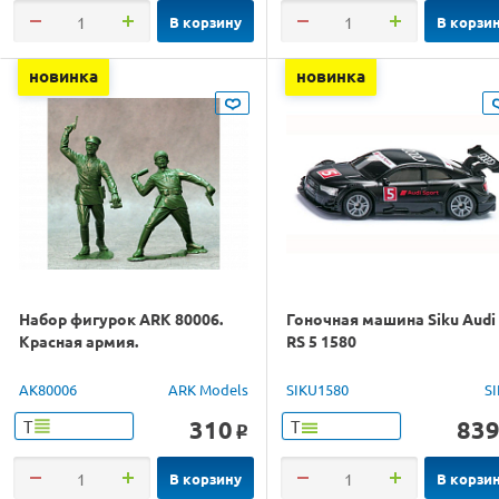
В корзину
В корзи
новинка
новинка
Набор фигурок ARK 80006.
Гоночная машина Siku Audi
Красная армия.
RS 5 1580
AK80006
ARK Models
SIKU1580
S
310
83
Т
Т
o
В корзину
В корзи