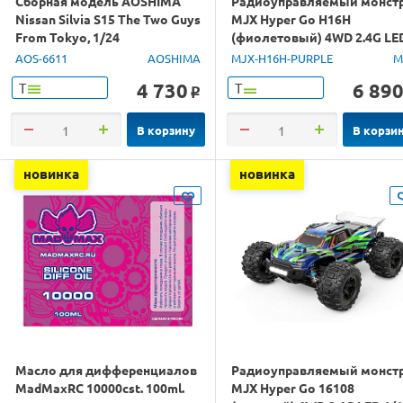
Сборная модель AOSHIMA
Радиоуправляемый монст
Nissan Silvia S15 The Two Guys
MJX Hyper Go H16H
From Tokyo, 1/24
(фиолетовый) 4WD 2.4G LE
GPS 1/16 RTR
AOS-6611
AOSHIMA
MJX-H16H-PURPLE
M
4 730
6 89
Т
Т
o
В корзину
В корзи
новинка
новинка
Масло для дифференциалов
Радиоуправляемый монст
MadMaxRC 10000cst. 100ml.
MJX Hyper Go 16108