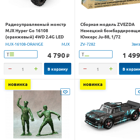
Радиоуправляемый монстр
Сборная модель ZVEZDA
MJX Hyper Go 16108
Немецкий бомбардировщ
(оранжевый) 4WD 2.4G LED
Юнкерс Ju-88, 1/72
1/16 RTR
MJX-16108-ORANGE
MJX
ZV-7282
Зве
4 790
1 49
Т
Т
o
В корзину
В корзи
новинка
новинка