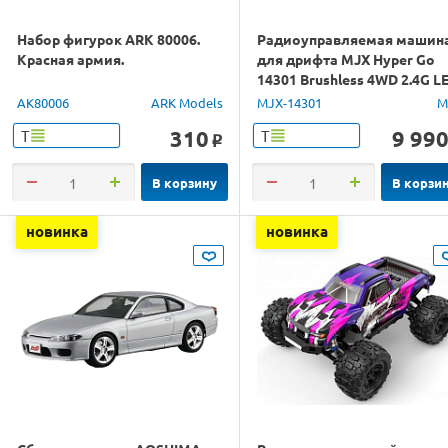
Набор фигурок ARK 80006.
Радиоуправляемая машин
Красная армия.
для дрифта MJX Hyper Go
14301 Brushless 4WD 2.4G L
1/14 RTR
AK80006
ARK Models
MJX-14301
M
310
9 99
Т
Т
o
В корзину
В корзи
новинка
новинка