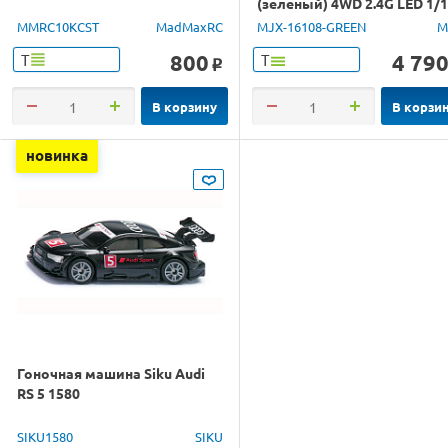
(зеленый) 4WD 2.4G LED 1/
RTR
MMRC10KCST
MadMaxRC
MJX-16108-GREEN
M
800
4 79
Т
Т
o
В корзину
В корзи
новинка
Гоночная машина Siku Audi
RS 5 1580
SIKU1580
SIKU