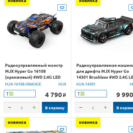
новинка
новинка
Радиоуправляемый монстр
Радиоуправляемая машин
MJX Hyper Go 16108
для дрифта MJX Hyper Go
(оранжевый) 4WD 2.4G LED
14301 Brushless 4WD 2.4G L
1/16 RTR
1/14 RTR
MJX-16108-ORANGE
MJX
MJX-14301
M
4 790
9 99
Т
Т
o
В корзину
В корзи
новинка
новинка