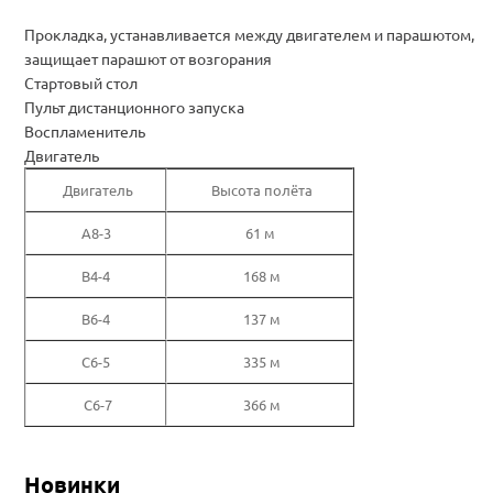
Прокладка, устанавливается между двигателем и парашютом,
защищает парашют от возгорания
Стартовый стол
Пульт дистанционного запуска
Воспламенитель
Двигатель
Двигатель
Высота полёта
A8-3
61 м
B4-4
168 м
B6-4
137 м
C6-5
335 м
C6-7
366 м
Новинки