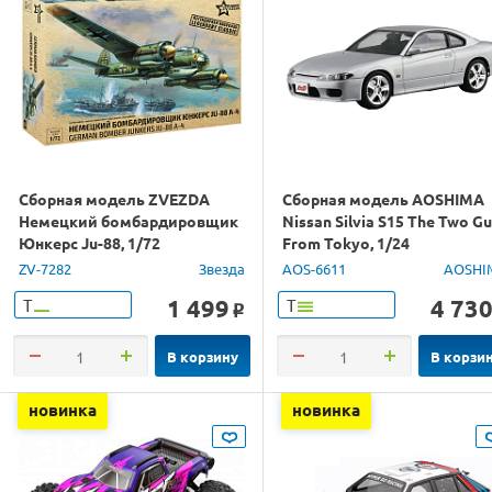
Сборная модель ZVEZDA
Сборная модель AOSHIMA
Немецкий бомбардировщик
Nissan Silvia S15 The Two G
Юнкерс Ju-88, 1/72
From Tokyo, 1/24
ZV-7282
Звезда
AOS-6611
AOSHI
1 499
4 73
Т
Т
o
В корзину
В корзи
новинка
новинка