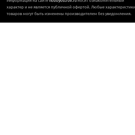
Информация на сайте
hobbyostrov.ru
носит ознакомительный
характер и не является публичной офертой. Любые характеристик
товаров могут быть изменены производителем без уведомления.