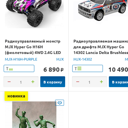
Радиоуправляемый монстр
Радиоуправляемая машин
MJX Hyper Go H16H
для дрифта MJX Hyper Go
(фиолетовый) 4WD 2.4G LED
14302 Lancia Delta Brushles
GPS 1/16 RTR
4WD 2.4G LED 1/14 RTR
MJX-H16H-PURPLE
MJX
MJX-14302
M
6 890
10 49
Т
Т
o
В корзину
В корзи
новинка