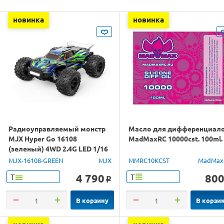
новинка
новинка
Радиоуправляемый монстр
Масло для дифференциал
MJX Hyper Go 16108
MadMaxRC 10000cst. 100ml.
(зеленый) 4WD 2.4G LED 1/16
RTR
MJX-16108-GREEN
MJX
MMRC10KCST
MadMax
4 790
80
Т
Т
o
В корзину
В корзи