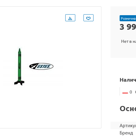
Рознична
3 9
Нет в 
Налич
0
Осн
Артику
Бренд