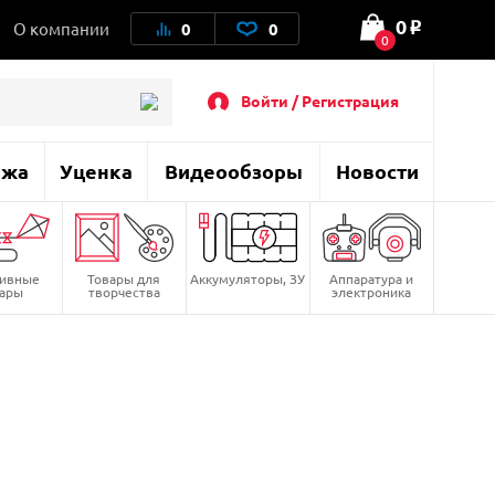
0
О компании
0
0
o
0
Войти / Регистрация
ажа
Уценка
Видеообзоры
Новости
тивные
Товары для
Аккумуляторы, ЗУ
Аппаратура и
вары
творчества
электроника