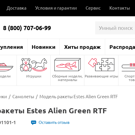
Доставка
Условия и гарантии
Сервис
Контакты
8 (800) 707-06-99
тупления
Новинки
Хиты продаж
Распрод
одели
Игрушки
Сборные модели,
Развивающие игры
Спор
материалы
то
ики
/
Самолеты
/
Модель ракеты Estes Alien Green RTF
акеты Estes Alien Green RTF
1101-1
Оставить отзыв