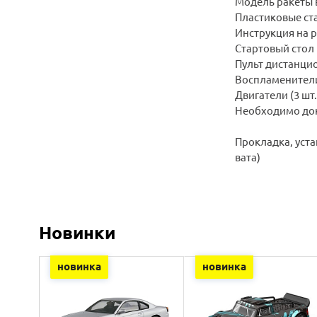
Модель ракеты 
Пластиковые ст
Инструкция на 
Стартовый стол
Пульт дистанци
Воспламенители 
Двигатели (3 шт.
Необходимо док
Прокладка, уст
вата)
Новинки
новинка
новинка