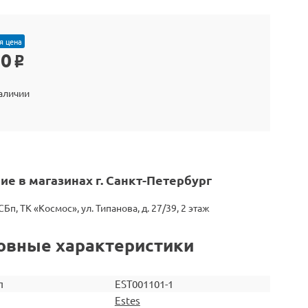
я цена
90
o
наличии
ие в магазинах г. Санкт-Петербург
СБп, ТК «Космос», ул. Типанова, д. 27/39, 2 этаж
овные характеристики
л
EST001101-1
Estes