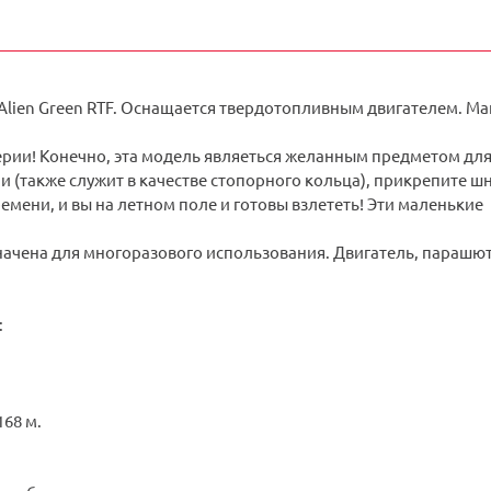
lien Green RTF. Оснащается твердотопливным двигателем. Ма
рии! Конечно, эта модель являеться желанным предметом для 
 (также служит в качестве стопорного кольца), прикрепите шну
емени, и вы на летном поле и готовы взлететь! Эти маленькие
начена для многоразового использования. Двигатель, парашю
:
168 м.