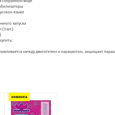
в собранном виде
абилизаторы
русском языке
онного запуска
(3 шт.)
)
упить:
анавливается между двигателем и парашютом, защищает параш
новинка