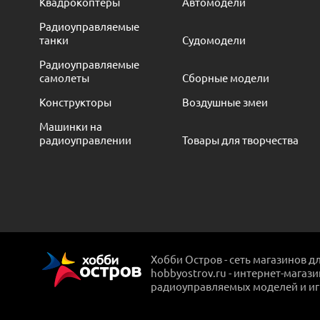
Квадрокоптеры
Автомодели
Радиоуправляемые
танки
Судомодели
Радиоуправляемые
самолеты
Сборные модели
Конструкторы
Воздушные змеи
Машинки на
радиоуправлении
Товары для творчества
Хобби Остров - сеть магазинов д
hobbyostrov.ru - интернет-магаз
радиоуправляемых моделей и и