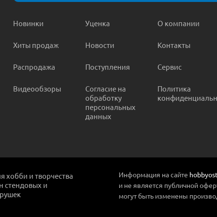
Новинки
Уценка
О компании
Хиты продаж
Новости
Контакты
Распродажа
Поступления
Сервис
Видеообзоры
Согласие на
Политика
обработку
конфиденциальн
персональных
данных
Информация на сайте
hobbyost
ля хобби и творчества
ин стендовых и
и не является публичной офер
грушек
могут быть изменены произво