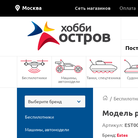
Москва
Сеть магазинов
Оплата
Пос
Беспилотники
Машины,
Танки, спецтехника
Судом
автомодели
/
Беспилотн
Выберите бренд
Модель р
Беспилотники
Артикул:
EST00
Машины, автомодели
Бренд:
Estes