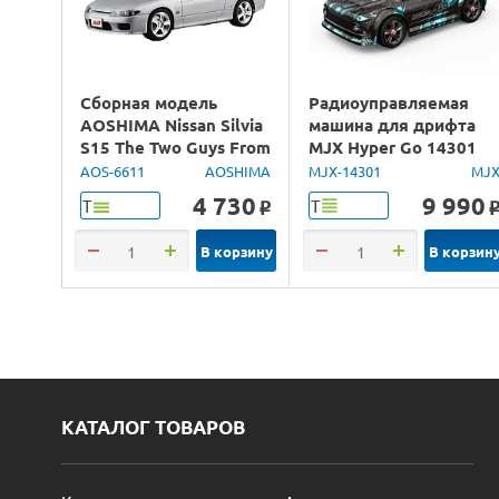
Сборная модель
Радиоуправляемая
AOSHIMA Nissan Silvia
машина для дрифта
S15 The Two Guys From
MJX Hyper Go 14301
Tokyo, 1/24
Brushless 4WD 2.4G
AOS-6611
AOSHIMA
MJX-14301
MJ
LED 1/14 RTR
4 730
9 990
Т
Т
o
В корзину
В корзин
КАТАЛОГ ТОВАРОВ