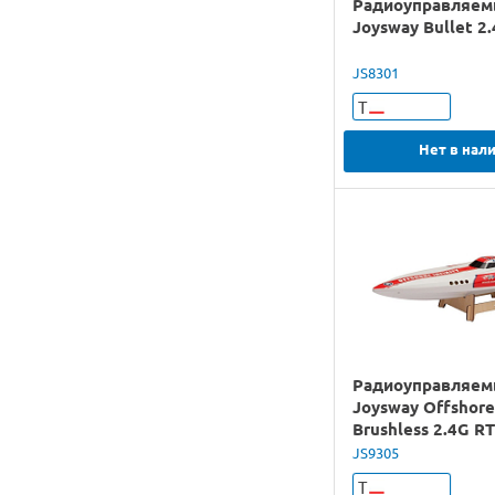
Радиоуправляем
Joysway Bullet 2
JS8301
Т
Нет в нал
Радиоуправляем
Joysway Offshore 
Brushless 2.4G R
JS9305
Т