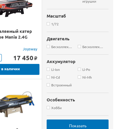
игрушки
Масштаб
1/72
вляемый катер
ue Mania 2.4G
Двигатель
Бесколлекторные
Бесколлекторный
Joysway
17 450
o
Аккумулятор
 в наличии
Li-Ion
Li-Po
Ni-Cd
Ni-Mh
Встроенный
Особенность
Хобби