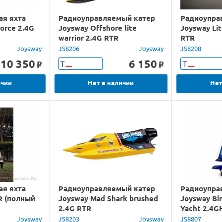
ая яхта
Радиоуправляемый катер
Радиоупра
orce 2.4G
Joysway Offshore lite
Joysway Lit
warrior 2.4G RTR
RTR
Joysway
JS8206
Joysway
JS8208
10 350
6 150
Т
Т
o
o
ичии
Нет в наличии
Нет
ая яхта
Радиоуправляемый катер
Радиоупра
R (полный
Joysway Mad Shark brushed
Joysway Bi
2.4G RTR
Yacht 2.4G
Joysway
JS8203
Joysway
JS8807