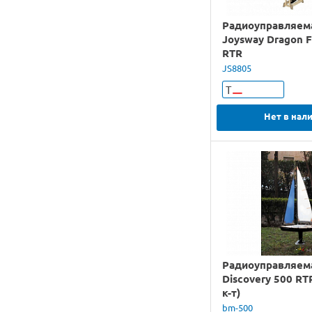
Радиоуправляем
Joysway Dragon F
RTR
JS8805
Т
Нет в нал
Радиоуправляем
Discovery 500 RT
к-т)
bm-500