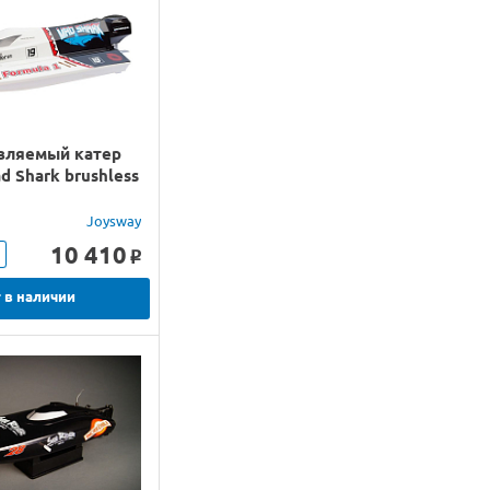
вляемый катер
d Shark brushless
Joysway
10 410
o
 в наличии