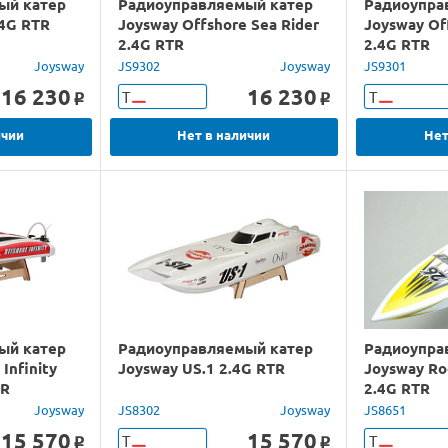
ый катер
Радиоуправляемый катер
Радиоупра
.4G RTR
Joysway Offshore Sea Rider
Joysway Of
2.4G RTR
2.4G RTR
Joysway
JS9302
Joysway
JS9301
16 230
16 230
Т
Т
o
o
ичии
Нет в наличии
Нет
ый катер
Радиоуправляемый катер
Радиоупра
Infinity
Joysway US.1 2.4G RTR
Joysway Ro
TR
2.4G RTR
Joysway
JS8302
Joysway
JS8651
15 570
15 570
Т
Т
o
o