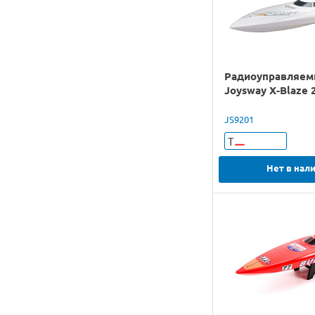
Радиоуправляем
Joysway X-Blaze 
JS9201
Т
Нет в нал