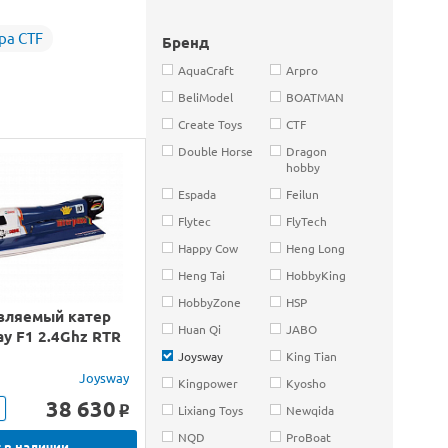
ра CTF
Бренд
AquaCraft
Arpro
BeliModel
BOATMAN
Create Toys
CTF
Double Horse
Dragon
hobby
Espada
Feilun
Flytec
FlyTech
Happy Cow
Heng Long
Heng Tai
HobbyKing
HobbyZone
HSP
вляемый катер
Huan Qi
JABO
y F1 2.4Ghz RTR
Joysway
King Tian
Joysway
Kingpower
Kyosho
38 630
Lixiang Toys
Newqida
o
NQD
ProBoat
 в наличии