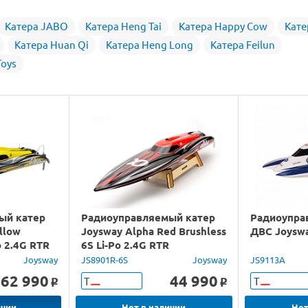
Катера JABO
Катера Heng Tai
Катера Happy Cow
Кате
Катера Huan Qi
Катера Heng Long
Катера Feilun
Toys
ый катер
Радиоуправляемый катер
Радиоупра
llow
Joysway Alpha Red Brushless
ДВС Joyswa
o 2.4G RTR
6S Li-Po 2.4G RTR
Joysway
JS8901R-6S
Joysway
JS9113A
62 990
44 990
Т
Т
o
o
ичии
Нет в наличии
Нет