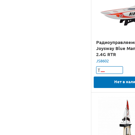
Радиоуправляем
Joysway Blue Man
2.4G RTR
JS8602
Т
Нет в нал