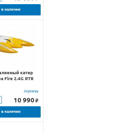
 в наличии
вляемый катер
a Fire 2.4G RTR
Joysway
10 990
o
 в наличии