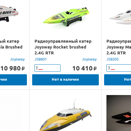
ый катер
Радиоуправляемый катер
Радиоупра
ia Brushed
Joysway Rocket brushed
Joysway Ma
2.4G RTR
2.4G RTR
Joysway
JS8601
Joysway
JS8205
10 980
10 410
Т
Т
o
o
ичии
Нет в наличии
Нет