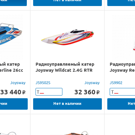
ый катер
Радиоуправляемый катер
Радиоупра
erline 26cc
Joysway Wildcat 2.4G RTR
Joysway Re
Joysway
JS9502S
Joysway
JS9902
33 440
32 360
Т
Т
o
o
ичии
Нет в наличии
Нет