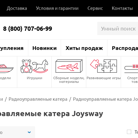
Доставка
Условия и гарантии
Сервис
Контакты
8 (800) 707-06-99
тупления
Новинки
Хиты продаж
Распрод
одели
Игрушки
Сборные модели,
Развивающие игры
Спор
материалы
то
ли
/
Радиоуправляемые катера
/
Радиоуправляемые катера J
равляемые катера Joysway
Т
ю