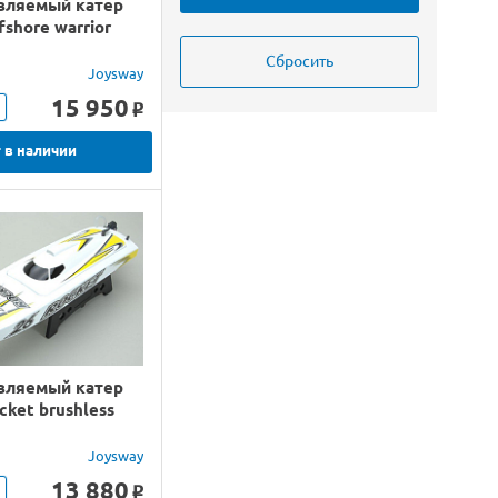
вляемый катер
fshore warrior
Joysway
15 950
o
 в наличии
вляемый катер
cket brushless
Joysway
13 880
o