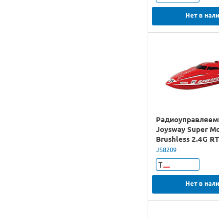
Нет в нал
Радиоуправляем
Joysway Super M
Brushless 2.4G R
JS8209
Т
Нет в нал