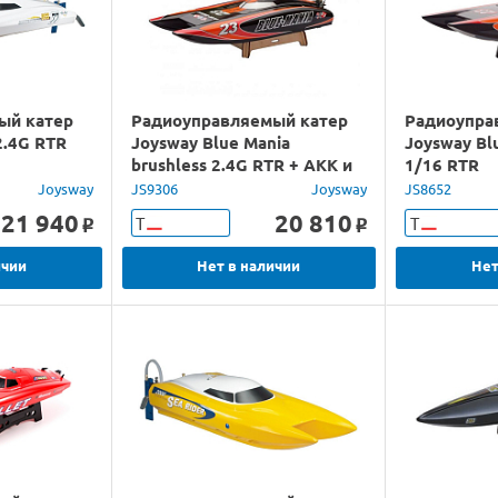
ый катер
Радиоуправляемый катер
Радиоупра
2.4G RTR
Joysway Blue Mania
Joysway Bl
brushless 2.4G RTR + AKK и
1/16 RTR
ЗУ
Joysway
JS9306
Joysway
JS8652
21 940
20 810
Т
Т
o
o
ичии
Нет в наличии
Нет