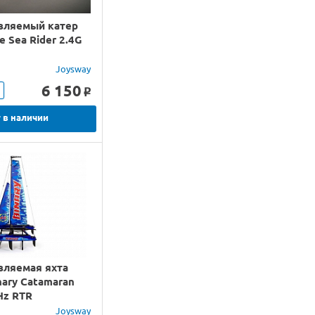
вляемый катер
e Sea Rider 2.4G
Joysway
6 150
o
 в наличии
вляемая яхта
nary Catamaran
Hz RTR
Joysway