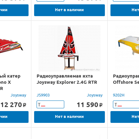
ичии
Нет в наличии
Нет
ый катер
Радиоуправляемая яхта
Радиоупра
ono X
Joysway Explorer 2.4G RTR
Offshore Se
TR
Joysway
JS9903
Joysway
9202H
12 270
11 590
Т
Т
o
o
ичии
Нет в наличии
Нет