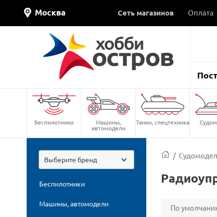
Москва
Сеть магазинов
Оплата
Пос
Беспилотники
Машины,
Танки, спецтехника
Судом
автомодели
/
Судомоде
Выберите бренд
Радиоуп
Беспилотники
Машины, автомодели
По умолчани