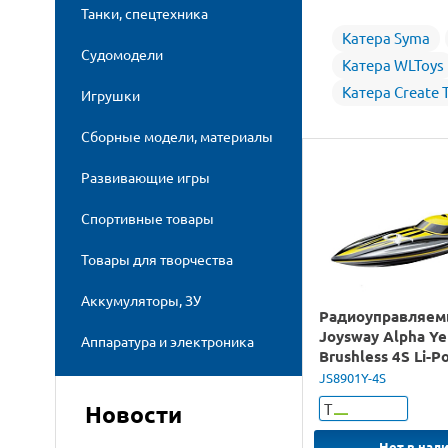
Танки, спецтехника
Катера Syma
Судомодели
Катера WLToys
Катера Create 
Игрушки
Сборные модели, материалы
Развивающие игры
Спортивные товары
Товары для творчества
Аккумуляторы, ЗУ
Радиоуправляем
Joysway Alpha Ye
Аппаратура и электроника
Brushless 4S Li-P
JS8901Y-4S
Т
Новости
Нет в нал