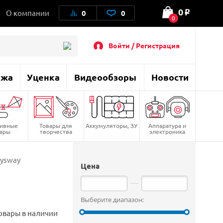
0
О компании
0
0
o
0
Войти / Регистрация
ажа
Уценка
Видеообзоры
Новости
тивные
Товары для
Аккумуляторы, ЗУ
Аппаратура и
вары
творчества
электроника
oysway
Цена
Выберите диапазон:
овары в наличии