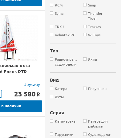
RCM
Snap
Syma
Thunder
Tiger
TKKJ
Traxxas
Volantex RC
WLToys
Тип
Радиоуправляемые
Яхты
судомодели
вляемая яхта
d Focus RTR
Вид
Joysway
Катера
Парусники
23 580
o
Яхты
 в наличии
Серия
Катамараны
Катера для
рыбалки
Парусники
Судомодели-