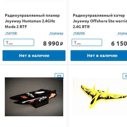
Радиоуправляемый планер
Радиоуправляемый катер
Joysway Huntsman 2.4GHz
Joysway Offshore lite warri
Mode 2 RTF
2.4G RTR
JS6108
Joysway
JS8206
Joys
8 990
6 15
Т
Т
o
Нет в наличии
Нет в наличии