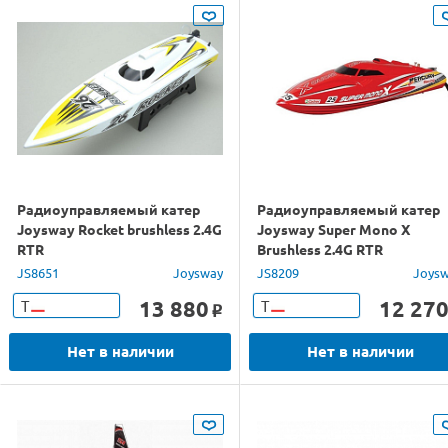
Радиоуправляемый катер
Радиоуправляемый катер
Joysway Rocket brushless 2.4G
Joysway Super Mono X
RTR
Brushless 2.4G RTR
JS8651
Joysway
JS8209
Joys
13 880
12 27
Т
Т
o
Нет в наличии
Нет в наличии