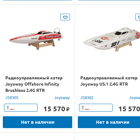
Радиоуправляемый катер
Радиоуправляемый катер
Joysway Offshore Infinity
Joysway US.1 2.4G RTR
Brushless 2.4G RTR
JS9305
Joysway
JS8302
Joys
15 570
15 57
Т
Т
o
Нет в наличии
Нет в наличии