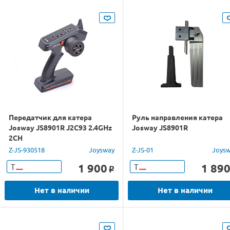
Передатчик для катера
Руль направления катера
Josway JS8901R J2C93 2.4GHz
Josway JS8901R
2CH
Z-JS-930518
Joysway
Z-JS-01
Joys
1 900
1 89
Т
Т
o
Нет в наличии
Нет в наличии