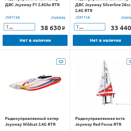
ДВС Joysway F1 2.4Ghz RTR
ДВС Joysway Silverline 26cc
2.4G RTR
JS9113A
Joysway
JS9111A
Joys
38 630
33 44
Т
Т
o
Нет в наличии
Нет в наличии
Радиоуправляемый катер
Радиоуправляемая яхта
Joysway Wildcat 2.4G RTR
Joysway Red Focus RTR