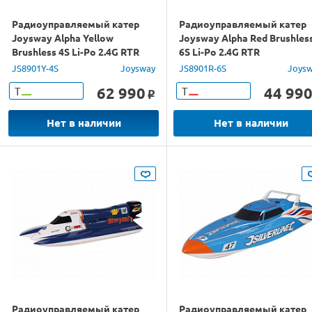
Радиоуправляемый катер
Радиоуправляемый катер
Joysway Alpha Yellow
Joysway Alpha Red Brushles
Brushless 4S Li-Po 2.4G RTR
6S Li-Po 2.4G RTR
JS8901Y-4S
Joysway
JS8901R-6S
Joys
62 990
44 99
Т
Т
o
Нет в наличии
Нет в наличии
Радиоуправляемый катер
Радиоуправляемый катер