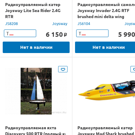
Радиоуправляемый катер
Радиоуправляемый самол
Joysway Lite Sea Rider 2.4G
Joysway Invader 2.4G RTF
RTR
brushed mini delta wing
JS8208
Joysway
JS6104
Joys
6 150
5 99
Т
Т
o
Нет в наличии
Нет в наличии
Радиоуправляемая яхта
Радиоуправляемый катер
Discovery 500 RTR (полный к-
Joysway Mad Shark brushed