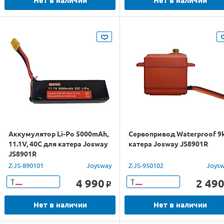
Нет в наличии
Нет в наличии
Аккумулятор Li-Po 5000mAh,
Сервопривод Waterproof 9
11.1V, 40C для катера Josway
катера Josway JS8901R
JS8901R
Z-JS-890101
Joysway
Z-JS-950102
Joys
4 990
2 49
Т
Т
o
Нет в наличии
Нет в наличии