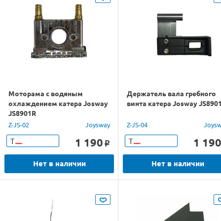
Моторама с водяным
Держатель вала гребного
охлаждением катера Josway
винта катера Josway JS890
JS8901R
Z-JS-02
Joysway
Z-JS-04
Joys
1 190
1 19
Т
Т
o
Нет в наличии
Нет в наличии