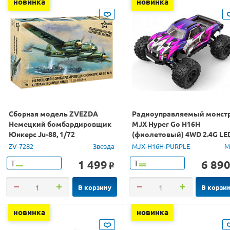
новинка
новинка
Сборная модель ZVEZDA
Радиоуправляемый монст
Немецкий бомбардировщик
MJX Hyper Go H16H
Юнкерс Ju-88, 1/72
(фиолетовый) 4WD 2.4G LE
GPS 1/16 RTR
ZV-7282
Звезда
MJX-H16H-PURPLE
M
1 499
6 89
Т
Т
o
В корзину
В корзи
новинка
новинка