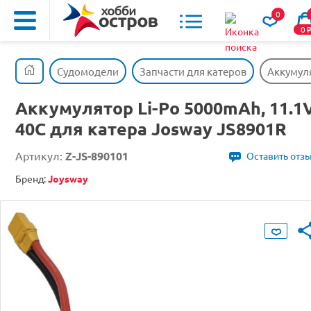
0
0
Судомодели
Запчасти для катеров
Аккумуля
Аккумулятор Li-Po 5000mAh, 11.1V
40C для катера Josway JS8901R
Артикул:
Z-JS-890101
Оставить отз
Бренд:
Joysway