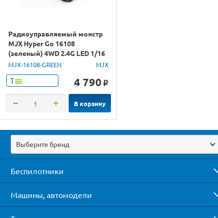
Радиоуправляемый монстр
MJX Hyper Go 16108
(зеленый) 4WD 2.4G LED 1/16
RTR
MJX-16108-GREEN
MJX
4 790
Т
o
В корзину
Выберите бренд
Беспилотники
Машины, автомодели