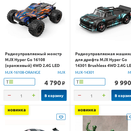
Радиоуправляемый монстр
Радиоуправляемая машин
MJX Hyper Go 16108
для дрифта MJX Hyper Go
(оранжевый) 4WD 2.4G LED
14301 Brushless 4WD 2.4G L
1/16 RTR
1/14 RTR
MJX-16108-ORANGE
MJX
MJX-14301
M
4 790
9 99
Т
Т
o
В корзину
В корзи
новинка
новинка