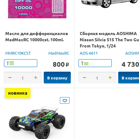
Масло для дифференциалов
Сборная модель AOSHIMA
MadMaxRC 10000cst. 100ml.
Nissan Silvia S15 The Two G
From Tokyo, 1/24
MMRC10KCST
MadMaxRC
AOS-6611
AOSHI
800
4 73
Т
Т
o
В корзину
В корзи
новинка