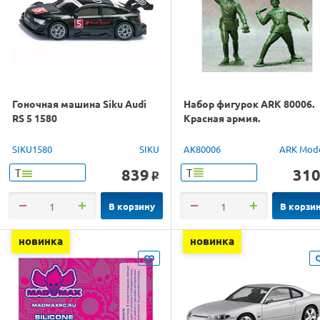
Гоночная машина Siku Audi
Набор фигурок ARK 80006.
RS 5 1580
Красная армия.
SIKU1580
SIKU
AK80006
ARK Mod
839
31
Т
Т
o
В корзину
В корзи
новинка
новинка