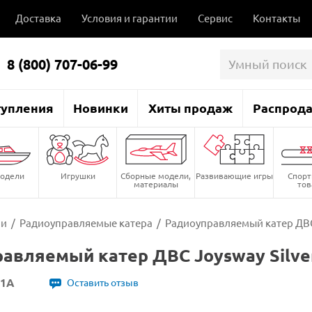
Доставка
Условия и гарантии
Сервис
Контакты
8 (800) 707-06-99
тупления
Новинки
Хиты продаж
Распрод
одели
Игрушки
Сборные модели,
Развивающие игры
Спор
материалы
то
ли
/
Радиоуправляемые катера
/
Радиоуправляемый катер ДВС J
авляемый катер ДВС Joysway Silverl
11A
Оставить отзыв