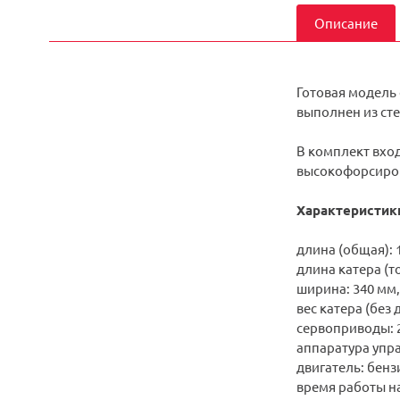
Описание
Готовая модель 
выполнен из ст
В комплект вход
высокофорсирова
Характеристик
длина (общая): 
длина катера (т
ширина: 340 мм,
вес катера (без 
сервоприводы: 2
аппаратура упра
двигатель: бен
время работы на