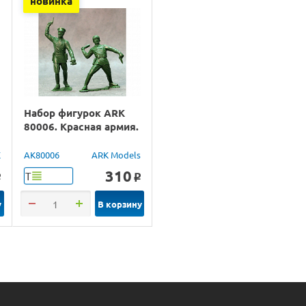
новинка
Набор фигурок ARK
80006. Красная армия.
X
AK80006
ARK Models
310
Т
o
o
у
В корзину