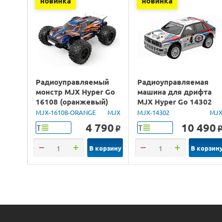
новинка
новинка
Радиоуправляемый
Радиоуправляемая
монстр MJX Hyper Go
машина для дрифта
16108 (оранжевый)
MJX Hyper Go 14302
4WD 2.4G LED 1/16
Lancia Delta Brushless
MJX-16108-ORANGE
MJX
MJX-14302
MJ
RTR
4WD 2.4G LED 1/14
4 790
10 490
Т
Т
o
RTR
В корзину
В корзин