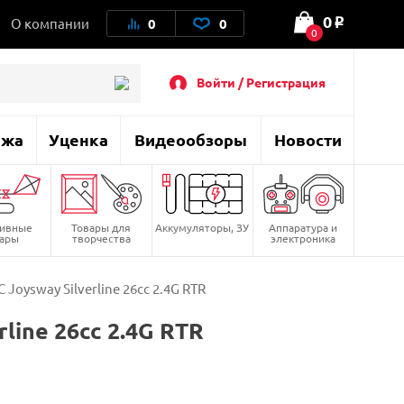
0
О компании
0
0
o
0
Войти / Регистрация
ажа
Уценка
Видеообзоры
Новости
тивные
Товары для
Аккумуляторы, ЗУ
Аппаратура и
вары
творчества
электроника
oysway Silverline 26cc 2.4G RTR
ine 26cc 2.4G RTR