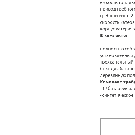
емкость топливн
привод гребного
гребной винт: 2
скорость катера:
корпус катера: 
В комлекте:
полностью собра
установленный 
трехканальный п
бокс для батаре
деревянную подс
Комплект требу
- 12 батареек и
- синтетическое