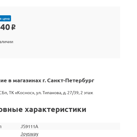
я цена
440
o
наличии
ие в магазинах г. Санкт-Петербург
СБп, ТК «Космос», ул. Типанова, д. 27/39, 2 этаж
овные характеристики
л
JS9111A
Joysway