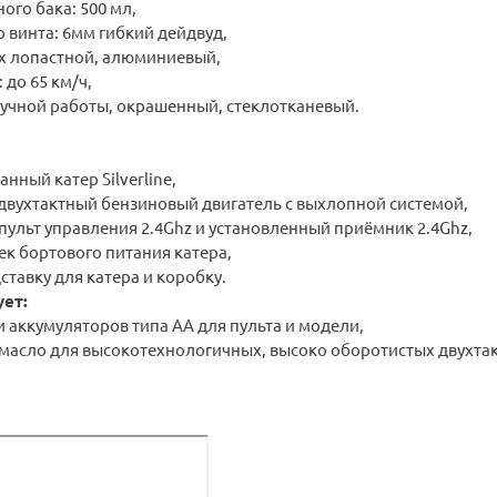
ого бака: 500 мл,
 винта: 6мм гибкий дейдвуд,
-х лопастной, алюминиевый,
 до 65 км/ч,
ручной работы, окрашенный, стеклотканевый.
нный катер Silverline,
двухтактный бензиновый двигатель с выхлопной системой,
ульт управления 2.4Ghz и установленный приёмник 2.4Ghz,
ек бортового питания катера,
тавку для катера и коробку.
ет:
ли аккумуляторов типа АА для пульта и модели,
 масло для высокотехнологичных, высоко оборотистых двухта