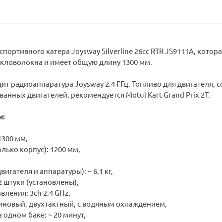
спортивного катера Joysway Silverline 26cc RTR JS9111A, кото
екловолокна и имеет общую длину 1300 мм.
ит радиоаппаратура Joysway 2.4 ГГц. Топливо для двигателя, с
нных двигателей, рекомендуется Motul Kart Grand Prix 2T.
и:
1300 мм,
олько корпус): 1200 мм,
двигателя и аппаратуры): ~ 6.1 кг,
 штуки (установлены),
вления: 3ch 2.4 GHz,
зиновый, двухтактный, с водяным охлаждением,
 одном баке: ~ 20 минут,