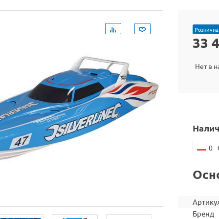
Рознична
33 
Нет в 
Налич
0
Осн
Артику
Бренд