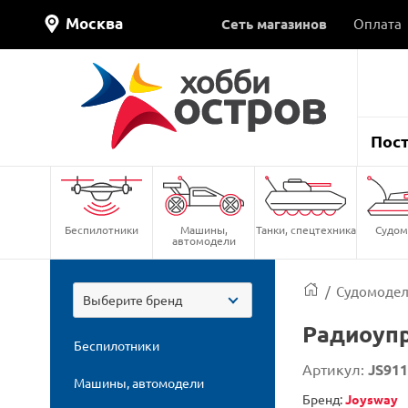
Москва
Сеть магазинов
Оплата
Пос
Беспилотники
Машины,
Танки, спецтехника
Судом
автомодели
/
Судомоде
Выберите бренд
Радиоупр
Беспилотники
Артикул:
JS91
Машины, автомодели
Бренд:
Joysway