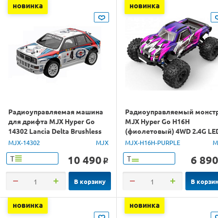
новинка
новинка
Радиоуправляемая машина
Радиоуправляемый монст
для дрифта MJX Hyper Go
MJX Hyper Go H16H
14302 Lancia Delta Brushless
(фиолетовый) 4WD 2.4G LE
4WD 2.4G LED 1/14 RTR
GPS 1/16 RTR
MJX-14302
MJX
MJX-H16H-PURPLE
M
10 490
6 89
Т
Т
o
В корзину
В корзи
новинка
новинка