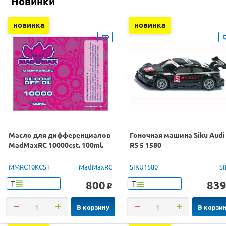
Новинки
новинка
новинка
Масло для дифференциалов
Гоночная машина Siku Audi
MadMaxRC 10000cst. 100ml.
RS 5 1580
MMRC10KCST
MadMaxRC
SIKU1580
S
800
83
Т
Т
o
В корзину
В корзи