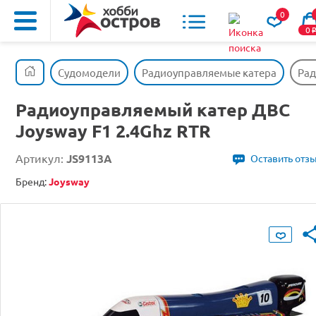
0
0
Судомодели
Радиоуправляемые катера
Рад
Радиоуправляемый катер ДВС
Joysway F1 2.4Ghz RTR
Артикул:
JS9113A
Оставить отз
Бренд:
Joysway