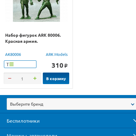
Набор фигурок ARK 80006.
Красная армия.
AK80006
ARK Models
310
Т
o
В корзину
Выберите бренд
Беспилотники
Машины, автомодели