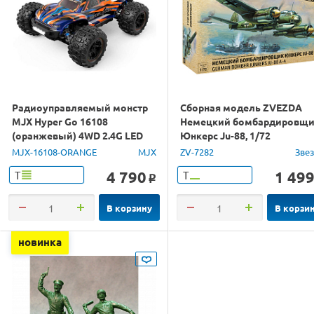
Радиоуправляемый монстр
Сборная модель ZVEZDA
MJX Hyper Go 16108
Немецкий бомбардировщ
(оранжевый) 4WD 2.4G LED
Юнкерс Ju-88, 1/72
1/16 RTR
MJX-16108-ORANGE
MJX
ZV-7282
Зве
4 790
1 49
Т
Т
o
В корзину
В корзи
новинка