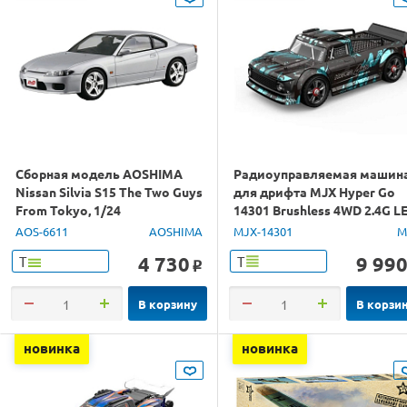
Сборная модель AOSHIMA
Радиоуправляемая машин
Nissan Silvia S15 The Two Guys
для дрифта MJX Hyper Go
From Tokyo, 1/24
14301 Brushless 4WD 2.4G L
1/14 RTR
AOS-6611
AOSHIMA
MJX-14301
M
4 730
9 99
Т
Т
o
В корзину
В корзи
новинка
новинка