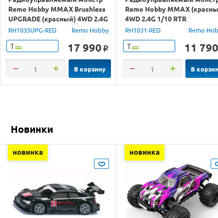
Remo Hobby MMAX Brushless
Remo Hobby MMAX (красны
UPGRADE (красный) 4WD 2.4G
4WD 2.4G 1/10 RTR
1/10 RTR
RH1035UPG-RED
Remo Hobby
RH1031-RED
Remo Hob
17 990
11 79
Т
Т
o
В корзину
В корзи
Новинки
новинка
новинка