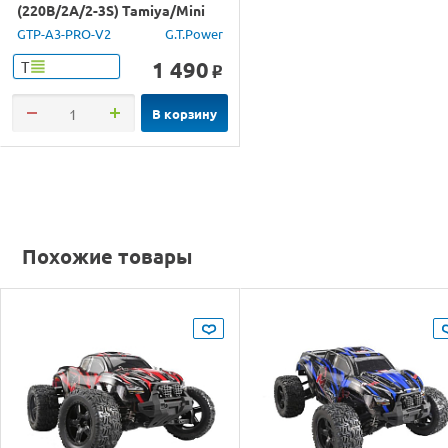
(220В/2A/2-3S) Tamiya/Mini
Tamiya
GTP-A3-PRO-V2
G.T.Power
1 490
Т
o
В корзину
Похожие товары