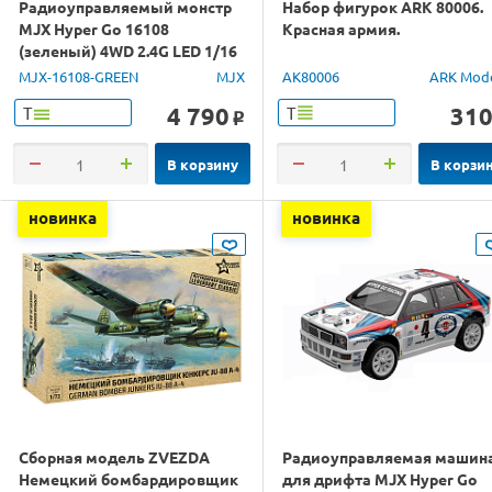
Радиоуправляемый монстр
Набор фигурок ARK 80006.
MJX Hyper Go 16108
Красная армия.
(зеленый) 4WD 2.4G LED 1/16
RTR
MJX-16108-GREEN
MJX
AK80006
ARK Mod
4 790
31
Т
Т
o
В корзину
В корзи
новинка
новинка
Сборная модель ZVEZDA
Радиоуправляемая машин
Немецкий бомбардировщик
для дрифта MJX Hyper Go