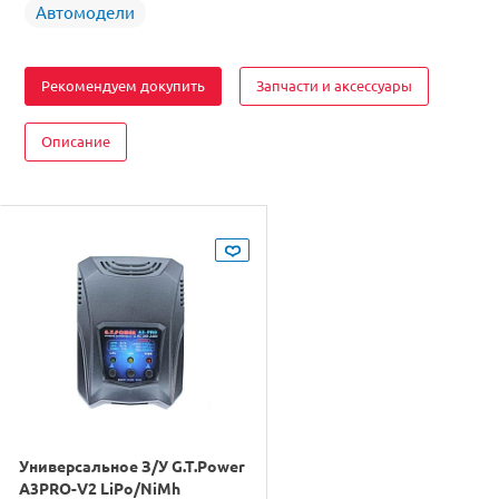
Автомодели
Рекомендуем докупить
Запчасти и аксессуары
Описание
Универсальное З/У G.T.Power
A3PRO-V2 LiPo/NiMh