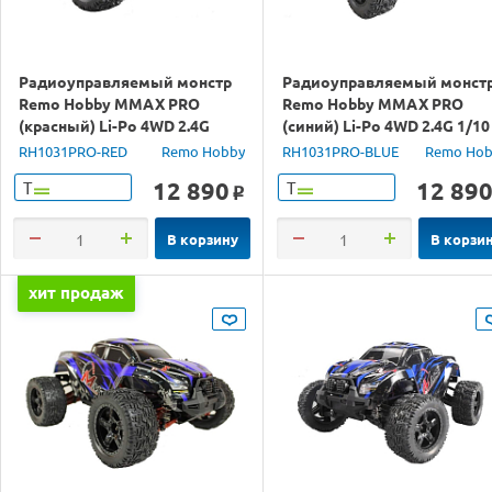
Радиоуправляемый монстр
Радиоуправляемый монст
Remo Hobby MMAX PRO
Remo Hobby MMAX PRO
(красный) Li-Po 4WD 2.4G
(синий) Li-Po 4WD 2.4G 1/10
1/10 RTR
RTR
RH1031PRO-RED
Remo Hobby
RH1031PRO-BLUE
Remo Hob
12 890
12 89
Т
Т
o
В корзину
В корзи
хит продаж