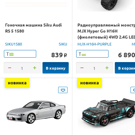
Гоночная машина Siku Audi
Радиоуправляемый монст
RS 5 1580
MJX Hyper Go H16H
(фиолетовый) 4WD 2.4G LE
GPS 1/16 RTR
SIKU1580
SIKU
MJX-H16H-PURPLE
M
839
6 89
Т
Т
o
В корзину
В корзи
новинка
новинка