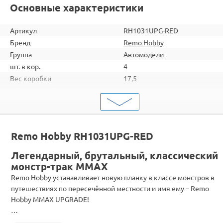
Основные характеристики
Артикул
RH1031UPG-RED
Бренд
Remo Hobby
Группа
Автомодели
шт. в кор.
4
Вес коробки
17,5
Объем коробки
0,187
ШтрихКод
2000000060255
Тип
Автомодели
Вид
Монстры
Remo Hobby RH1031UPG-RED
Масштаб
1/10
Двигатель
Коллекторные
Легендарный, брутальный, классический
Влагозащита
Есть
монстр-трак MMAX
Аккумулятор
Ni-Mh
Remo Hobby устанавливает новую планку в классе монстров в
Комплектация
RTR
путешествиях по пересечённой местности и имя ему – Remo
Цвет
Красный
Hobby MMAX UPGRADE!
…