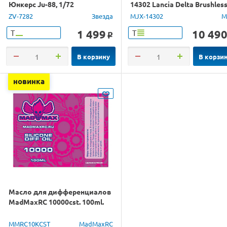
Юнкерс Ju-88, 1/72
14302 Lancia Delta Brushles
4WD 2.4G LED 1/14 RTR
ZV-7282
Звезда
MJX-14302
M
1 499
10 49
Т
Т
o
В корзину
В корзи
новинка
Масло для дифференциалов
MadMaxRC 10000cst. 100ml.
MMRC10KCST
MadMaxRC