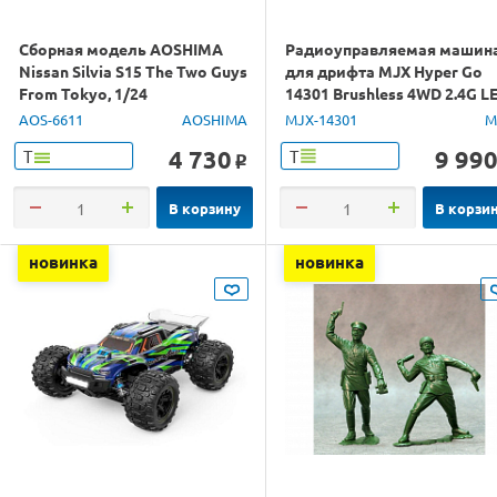
Сборная модель AOSHIMA
Радиоуправляемая машин
Nissan Silvia S15 The Two Guys
для дрифта MJX Hyper Go
From Tokyo, 1/24
14301 Brushless 4WD 2.4G L
1/14 RTR
AOS-6611
AOSHIMA
MJX-14301
M
4 730
9 99
Т
Т
o
В корзину
В корзи
новинка
новинка