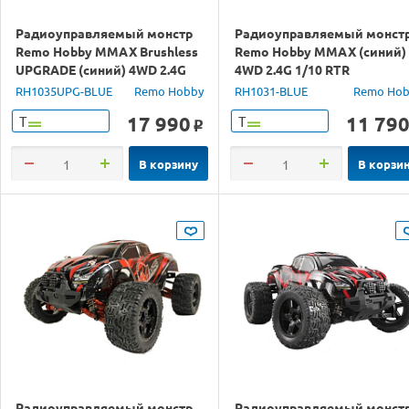
Радиоуправляемый монстр
Радиоуправляемый монст
Remo Hobby MMAX Brushless
Remo Hobby MMAX (синий)
UPGRADE (синий) 4WD 2.4G
4WD 2.4G 1/10 RTR
1/10 RTR
RH1035UPG-BLUE
Remo Hobby
RH1031-BLUE
Remo Hob
17 990
11 79
Т
Т
o
В корзину
В корзи
Радиоуправляемый монстр
Радиоуправляемый монст