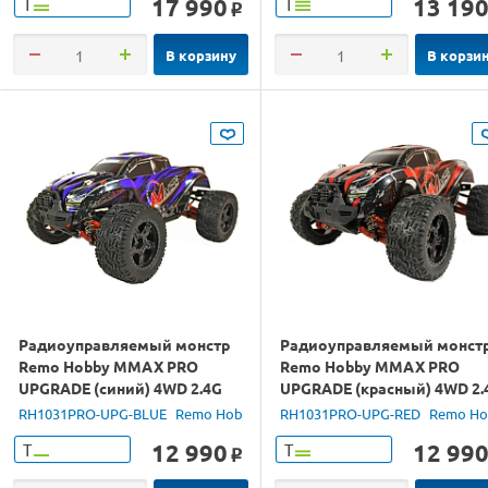
17 990
13 19
Т
Т
o
В корзину
В корзи
Радиоуправляемый монстр
Радиоуправляемый монст
Remo Hobby MMAX PRO
Remo Hobby MMAX PRO
UPGRADE (синий) 4WD 2.4G
UPGRADE (красный) 4WD 2.
1/10 RTR
1/10 RTR
RH1031PRO-UPG-BLUE
Remo Hobby
RH1031PRO-UPG-RED
Remo Ho
12 990
12 99
Т
Т
o