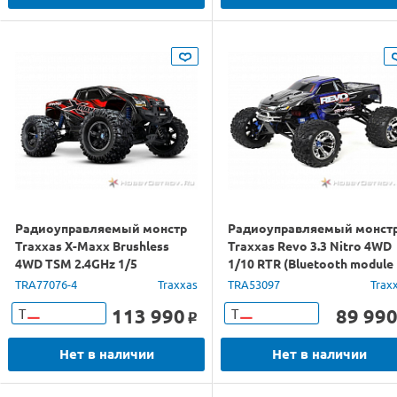
Радиоуправляемый монстр
Радиоуправляемый монст
Traxxas X-Maxx Brushless
Traxxas Revo 3.3 Nitro 4WD
4WD TSM 2.4GHz 1/5
1/10 RTR (Bluetooth module
and telemetry)
TRA77076-4
Traxxas
TRA53097
Trax
113 990
89 99
Т
Т
o
Нет в наличии
Нет в наличии