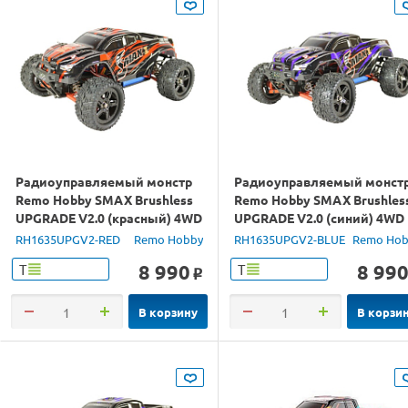
Радиоуправляемый монстр
Радиоуправляемый монст
Remo Hobby SMAX Brushless
Remo Hobby SMAX Brushles
UPGRADE V2.0 (красный) 4WD
UPGRADE V2.0 (синий) 4WD
2.4G 1/16 RTR
2.4G 1/16 RTR
RH1635UPGV2-RED
Remo Hobby
RH1635UPGV2-BLUE
Remo Hob
8 990
8 99
Т
Т
o
В корзину
В корзи