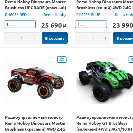
Remo Hobby Dinosaurs Master
Remo Hobby Dinosaurs Mast
Brushless UPGRADE (красный)
Brushless (синий) 4WD 2.4G
4WD 2.4G 1/8 RTR
1/8 RTR
RH8036-RED
Remo Hobby
RH8035-BLUE
Remo Hob
25 690
23 99
Т
Т
o
В корзину
В корзи
Радиоуправляемый монстр
Радиоуправляемый монст
Remo Hobby Dinosaurs Master
Remo Hobby GT Brushless
Brushless (красный) 4WD 2.4G
(зеленый) 4WD 2.4G 1/10 R