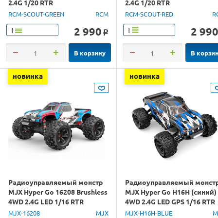
2.4G 1/20 RTR
2.4G 1/20 RTR
RCM-SCOUT-GREEN
RCM
RCM-SCOUT-RED
R
2 990
2 99
Т
Т
o
В корзину
В корзи
новинка
новинка
Радиоуправляемый монстр
Радиоуправляемый монст
MJX Hyper Go 16208 Brushless
MJX Hyper Go H16H (синий)
4WD 2.4G LED 1/16 RTR
4WD 2.4G LED GPS 1/16 RTR
MJX-16208
MJX
MJX-H16H-BLUE
M