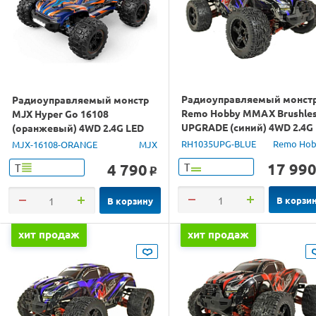
Радиоуправляемый монст
Радиоуправляемый монстр
Remo Hobby MMAX Brushle
MJX Hyper Go 16108
UPGRADE (синий) 4WD 2.4G
(оранжевый) 4WD 2.4G LED
1/10 RTR
1/16 RTR
RH1035UPG-BLUE
Remo Hob
MJX-16108-ORANGE
MJX
17 99
4 790
Т
Т
o
В корзи
В корзину
хит продаж
хит продаж