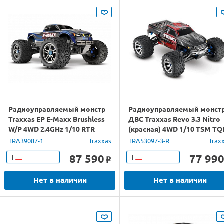
Радиоуправляемый монстр
Радиоуправляемый монст
Traxxas EP E-Maxx Brushless
ДВС Traxxas Revo 3.3 Nitro
W/P 4WD 2.4GHz 1/10 RTR
(красная) 4WD 1/10 TSM TQ
RTR
TRA39087-1
Traxxas
TRA53097-3-R
Trax
87 590
77 99
Т
Т
o
Нет в наличии
Нет в наличии