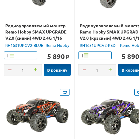
Радиоуправляемый монстр
Радиоуправляемый монст
Remo Hobby SMAX UPGRADE
Remo Hobby SMAX UPGRAD
V2.0 (синий) 4WD 2.4G 1/16
V2.0 (красный) 4WD 2.4G 1/
RTR
RTR
RH1631UPGV2-BLUE
Remo Hobby
RH1631UPGV2-RED
Remo Hob
5 890
5 89
Т
Т
o
В корзину
В корзи