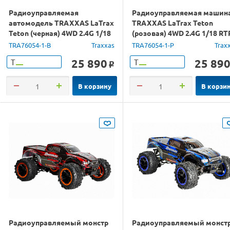
Радиоуправляемая
Радиоуправляемая машин
автомодель TRAXXAS LaTrax
TRAXXAS LaTrax Teton
Teton (черная) 4WD 2.4G 1/18
(розовая) 4WD 2.4G 1/18 RT
RTR
TRA76054-1-B
Traxxas
TRA76054-1-P
Trax
25 890
25 89
Т
Т
o
В корзину
В корзи
Радиоуправляемый монстр
Радиоуправляемый монст