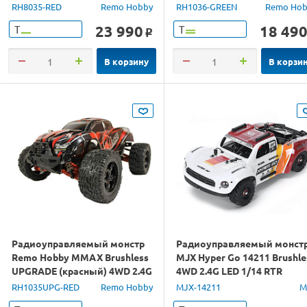
1/8 RTR
RH8035-RED
Remo Hobby
RH1036-GREEN
Remo Hob
23 990
18 49
Т
Т
o
В корзину
В корзи
Радиоуправляемый монстр
Радиоуправляемый монст
Remo Hobby MMAX Brushless
MJX Hyper Go 14211 Brushle
UPGRADE (красный) 4WD 2.4G
4WD 2.4G LED 1/14 RTR
1/10 RTR
RH1035UPG-RED
Remo Hobby
MJX-14211
M