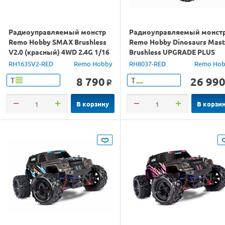
Радиоуправляемый монстр
Радиоуправляемый монст
Remo Hobby SMAX Brushless
Remo Hobby Dinosaurs Mast
V2.0 (красный) 4WD 2.4G 1/16
Brushless UPGRADE PLUS
RTR
красный 4WD 2.4G 1/8 RTR
RH1635V2-RED
Remo Hobby
RH8037-RED
Remo Hob
8 790
26 99
Т
Т
o
В корзину
В корзи