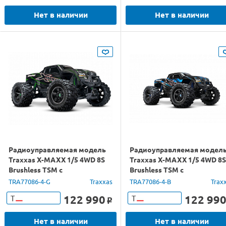
Нет в наличии
Нет в наличии
Радиоуправляемая модель
Радиоуправляемая модел
Traxxas X-MAXX 1/5 4WD 8S
Traxxas X-MAXX 1/5 4WD 8S
Brushless TSM с
Brushless TSM с
электродвигателем, зеленый
электродвигателем, синий
TRA77086-4-G
Traxxas
TRA77086-4-B
Trax
122 990
122 99
Т
Т
o
Нет в наличии
Нет в наличии