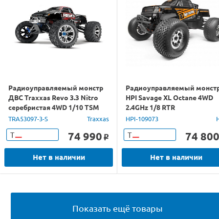
Радиоуправляемый монстр
Радиоуправляемый монст
ДВС Traxxas Revo 3.3 Nitro
HPI Savage XL Octane 4WD
серебристая 4WD 1/10 TSM
2.4GHz 1/8 RTR
TQI RTR
TRA53097-3-S
Traxxas
HPI-109073
74 990
74 80
Т
Т
o
Нет в наличии
Нет в наличии
Показать ещё товары