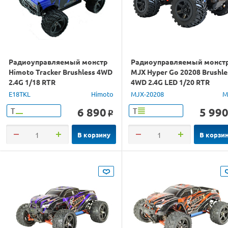
Радиоуправляемый монстр
Радиоуправляемый монст
Himoto Tracker Brushless 4WD
MJX Hyper Go 20208 Brushle
2.4G 1/18 RTR
4WD 2.4G LED 1/20 RTR
E18TKL
Himoto
MJX-20208
M
6 890
5 99
Т
Т
o
В корзину
В корзи