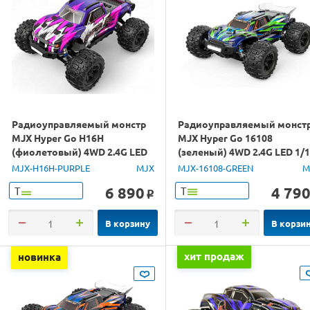
Радиоуправляемый монстр
Радиоуправляемый монст
MJX Hyper Go H16H
MJX Hyper Go 16108
(фиолетовый) 4WD 2.4G LED
(зеленый) 4WD 2.4G LED 1/
GPS 1/16 RTR
RTR
MJX-H16H-PURPLE
MJX
MJX-16108-GREEN
M
6 890
4 79
Т
Т
o
В корзину
В корзи
хит продаж
новинка