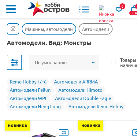
0
0
Машины, автомодели
Автомодели
Автомодели. Вид: Монстры
Товары
По умолчанию
наличи
Remo Hobby 1/16
Автомодели ARRMA
Автомодели Feilun
Автомодели Himoto
Автомодели WPL
Автомодели Double Eagle
Автомодели Heng Long
Автомодели Remo Hobby
новинка
новинка