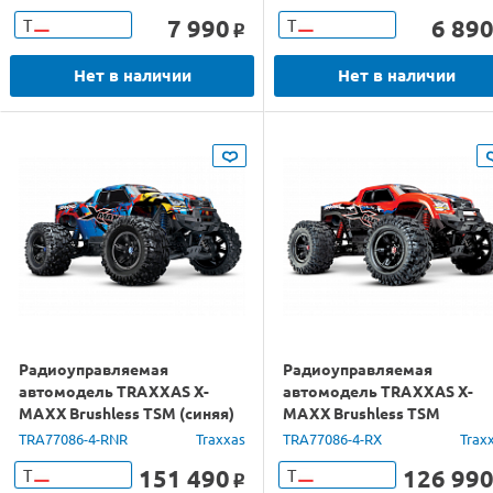
7 990
6 89
Т
Т
o
Нет в наличии
Нет в наличии
Радиоуправляемая
Радиоуправляемая
автомодель TRAXXAS X-
автомодель TRAXXAS X-
MAXX Brushless TSM (синяя)
MAXX Brushless TSM
4WD 2.4G 1/5 (без ЗУ и акб)
(красная) 4WD 2.4G 1/5 (без
TRA77086-4-RNR
Traxxas
TRA77086-4-RX
Trax
ЗУ и акб)
151 490
126 99
Т
Т
o