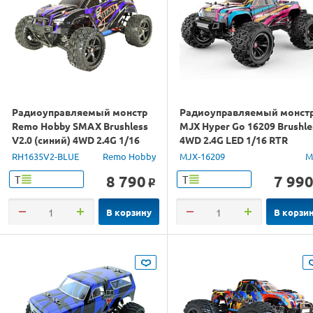
Радиоуправляемый монстр
Радиоуправляемый монст
Remo Hobby SMAX Brushless
MJX Hyper Go 16209 Brushle
V2.0 (синий) 4WD 2.4G 1/16
4WD 2.4G LED 1/16 RTR
RTR
RH1635V2-BLUE
Remo Hobby
MJX-16209
M
8 790
7 99
Т
Т
o
В корзину
В корзи