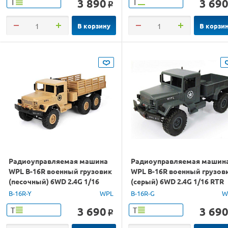
3 890
3 69
Т
Т
o
В корзину
В корзи
Радиоуправляемая машина
Радиоуправляемая машин
WPL B-16R военный грузовик
WPL B-16R военный грузов
(песочный) 6WD 2.4G 1/16
(серый) 6WD 2.4G 1/16 RTR
RTR
B-16R-Y
WPL
B-16R-G
W
3 690
3 69
Т
Т
o