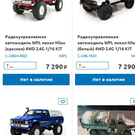
Радиоуправляемая
Радиоуправляемая
автомодель WPL пикап Hilux
автомодель WPL пикап Hil
(красная) 4WD 2.4G 1/16 KIT
(белый) 4WD 2.4G 1/16 KIT
C-24KM-RED
WPL
C-24K-1KM
W
7 290
7 29
Т
Т
o
Нет в наличии
Нет в наличии