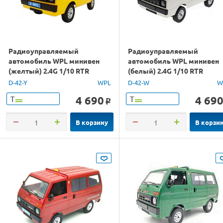
Радиоуправляемый
Радиоуправляемый
автомобиль WPL минивен
автомобиль WPL минивен
(желтый) 2.4G 1/10 RTR
(белый) 2.4G 1/10 RTR
D-42-Y
WPL
D-42-W
W
4 690
4 69
Т
Т
o
В корзину
В корзи