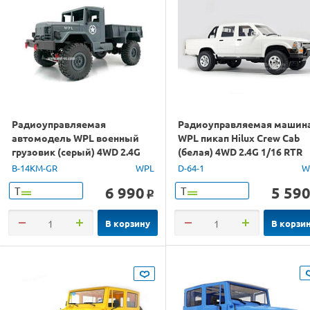
Радиоуправляемая
Радиоуправляемая машин
автомодель WPL военный
WPL пикап Hilux Crew Cab
грузовик (серый) 4WD 2.4G
(белая) 4WD 2.4G 1/16 RTR
1/16 KIT
B-14KM-GR
WPL
D-64-1
W
6 990
5 59
Т
Т
o
В корзину
В корзи