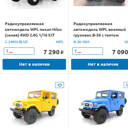
Радиоуправляемая
Радиоуправляемая
автомодель WPL пикап Hilux
автомодель WPL военный
(синяя) 4WD 2.4G 1/16 KIT
грузовик B-36 с тентом
(зеленый) 6WD 2.4G 1/16 KI
C-24KM-BLUE
WPL
B-36-1KM
W
7 290
7 09
Т
Т
o
Нет в наличии
Нет в наличии