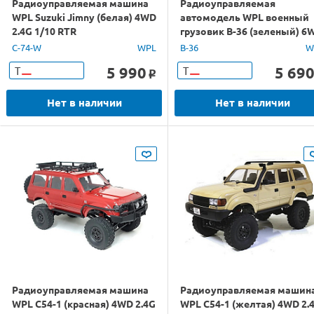
Радиоуправляемая машина
Радиоуправляемая
WPL Suzuki Jimny (белая) 4WD
автомодель WPL военный
2.4G 1/10 RTR
грузовик B-36 (зеленый) 6
2.4G 1/16 RTR
C-74-W
WPL
B-36
W
5 990
5 69
Т
Т
o
Нет в наличии
Нет в наличии
Радиоуправляемая машина
Радиоуправляемая машин
WPL C54-1 (красная) 4WD 2.4G
WPL C54-1 (желтая) 4WD 2.