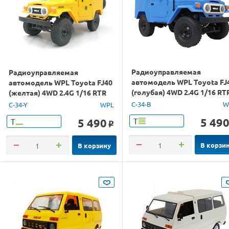
Радиоуправляемая
Радиоуправляемая
автомодель WPL Toyota FJ
автомодель WPL Toyota FJ40
(голубая) 4WD 2.4G 1/16 RT
(желтая) 4WD 2.4G 1/16 RTR
C-34-B
W
C-34-Y
WPL
5 49
5 490
Т
Т
o
В корзи
В корзину