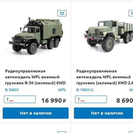
Радиоуправляемая
Радиоуправляемая
автомодель WPL военный
автомодель WPL военный
грузовик B-36 (зеленый) 6WD
грузовик (зеленый) 6WD 2.
2.4G 1/16 KIT
1/16 KIT
B-36KM
WPL
B-16KM-G
W
16 990
8 69
Т
Т
o
Нет в наличии
Нет в наличии