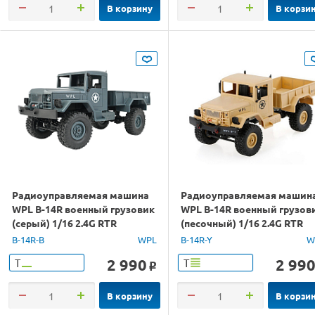
В корзину
В корзи
Радиоуправляемая машина
Радиоуправляемая машин
WPL B-14R военный грузовик
WPL B-14R военный грузов
(серый) 1/16 2.4G RTR
(песочный) 1/16 2.4G RTR
B-14R-B
WPL
B-14R-Y
W
2 990
2 99
Т
Т
o
В корзину
В корзи