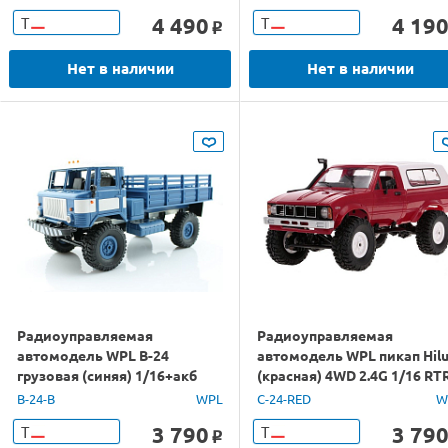
4 490
4 19
Т
Т
o
Нет в наличии
Нет в наличии
Радиоуправляемая
Радиоуправляемая
автомодель WPL B-24
автомодель WPL пикап Hil
грузовая (синяя) 1/16+акб
(красная) 4WD 2.4G 1/16 RT
2.4G RTR
B-24-B
WPL
C-24-RED
W
3 790
3 79
Т
Т
o