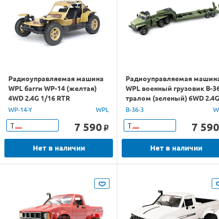
Радиоуправляемая машина
Радиоуправляемая машин
WPL багги WP-14 (желтая)
WPL военный грузовик B-36
4WD 2.4G 1/16 RTR
тралом (зеленый) 6WD 2.4
1/16 RTR
WP-14-Y
WPL
B-36-3
W
7 590
7 59
Т
Т
o
Нет в наличии
Нет в наличии