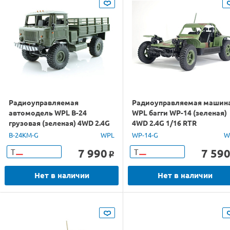
Радиоуправляемая
Радиоуправляемая машин
автомодель WPL B-24
WPL багги WP-14 (зеленая)
грузовая (зеленая) 4WD 2.4G
4WD 2.4G 1/16 RTR
1/16 KIT
B-24KM-G
WPL
WP-14-G
W
7 990
7 59
Т
Т
o
Нет в наличии
Нет в наличии