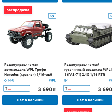
распродажа
Радиоуправляемая
Радиоуправляемый
автомодель WPL Трофи
гусеничный вездеход WPL 
Hercules (красная) 1/16+акб
1 (ГАЗ-71) 2.4G 1/16 RTR
2.4G RTR
C-14-R
WPL
E-1
W
3 690
3 69
Т
Т
o
Нет в наличии
Нет в наличии