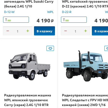
автомодель WPL Suzuki Carry
WPL китайский грузовичок
(белая) 2.4G 1/10
D-22 (красная) 2.4G 1/10 RT
D-12-W
WPL
D-22-R
W
4 190
4 19
Т
Т
o
В корзину
В корзи
Радиоуправляемая машина
Радиоуправляемая машин
WPL японский грузовичок
WPL Следопыт с FPV HD WI
Carry (серая) 2.4G 1/10 RTR
камерой (синяя) 2WD 1/16