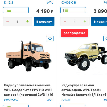
2.4G RTR
D-12-S
WPL
CX002-C-B
W
4 190
3 89
Т
Т
o
В корзину
В корзи
распродажа
Радиоуправляемая машина
Радиоуправляемая
WPL Следопыт с FPV HD WIFI
автомодель WPL Трофи
камерой (песочная) 2WD 1/16
Hercules (желтая) 1/16+акб
2.4G RTR
2.4G RTR
CX002-C-Y
WPL
C-14-Y
W