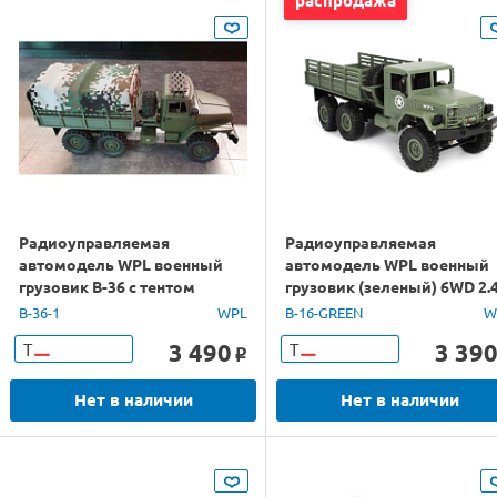
распродажа
Радиоуправляемая
Радиоуправляемая
автомодель WPL военный
автомодель WPL военный
грузовик B-36 с тентом
грузовик (зеленый) 6WD 2.
(зеленый) 6WD 2.4G 1/16 RTR
1/16 RTR
B-36-1
WPL
B-16-GREEN
W
3 490
3 39
Т
Т
o
Нет в наличии
Нет в наличии