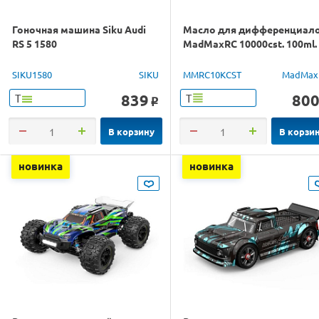
Гоночная машина Siku Audi
Масло для дифференциал
RS 5 1580
MadMaxRC 10000cst. 100ml.
SIKU1580
SIKU
MMRC10KCST
MadMax
839
80
Т
Т
o
В корзину
В корзи
новинка
новинка