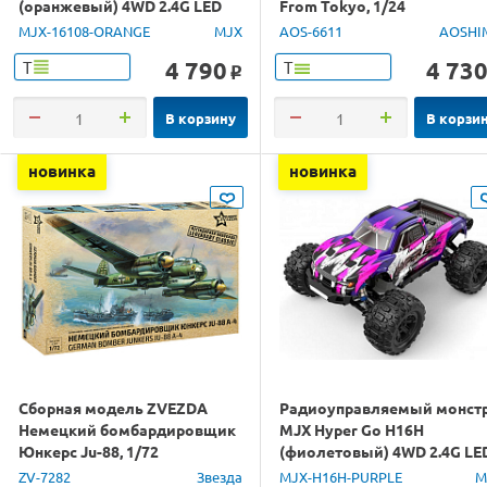
(оранжевый) 4WD 2.4G LED
From Tokyo, 1/24
1/16 RTR
MJX-16108-ORANGE
MJX
AOS-6611
AOSHI
4 790
4 73
Т
Т
o
В корзину
В корзи
новинка
новинка
Сборная модель ZVEZDA
Радиоуправляемый монст
Немецкий бомбардировщик
MJX Hyper Go H16H
Юнкерс Ju-88, 1/72
(фиолетовый) 4WD 2.4G LE
GPS 1/16 RTR
ZV-7282
Звезда
MJX-H16H-PURPLE
M