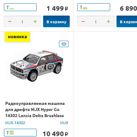
1 499
6 89
Т
Т
o
В корзину
В корзи
новинка
Радиоуправляемая машина
для дрифта MJX Hyper Go
14302 Lancia Delta Brushless
4WD 2.4G LED 1/14 RTR
MJX-14302
MJX
10 490
Т
o