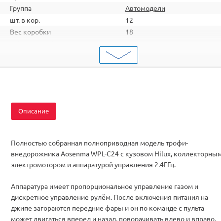
Группа
Автомодели
шт. в кор.
12
Вес коробки
18
Объем коробки
0,2
ШтрихКод
2000000058849
Тип
Автомодели
Вид
Трофи
Серия
Копийные
Масштаб
1/16
Описание
Аккумулятор
Ni-Cd
Комплектация
RTR
Цвет
Синий
Полностью собранная полноприводная модель трофи-
внедорожника Aosenma WPL-C24 с кузовом Hilux, коллекторны
электромотором и аппаратурой управления 2.4ГГц.
Аппаратура имеет пропорциональное управление газом и
дискретное управление рулём. После включения питания на
джипе загораются передние фары и он по команде с пульта
может двигаться вперед и назад, поворачивать влево и вправо.