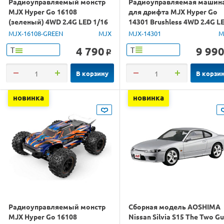
Радиоуправляемый монстр
Радиоуправляемая машин
MJX Hyper Go 16108
для дрифта MJX Hyper Go
(зеленый) 4WD 2.4G LED 1/16
14301 Brushless 4WD 2.4G L
RTR
1/14 RTR
MJX-16108-GREEN
MJX
MJX-14301
M
4 790
9 99
Т
Т
o
В корзину
В корзи
новинка
новинка
Радиоуправляемый монстр
Сборная модель AOSHIMA
MJX Hyper Go 16108
Nissan Silvia S15 The Two G