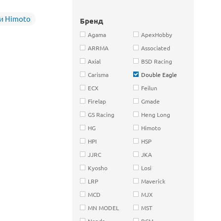
и Himoto
Бренд
Agama
ApexHobby
ARRMA
Associated
Axial
BSD Racing
Carisma
Double Eagle
ECX
Feilun
Firelap
Gmade
GS Racing
Heng Long
HG
Himoto
HPI
HSP
JJRC
JKA
Kyosho
Losi
LRP
Maverick
MCD
MJX
MN MODEL
MST
Nanda
RCM