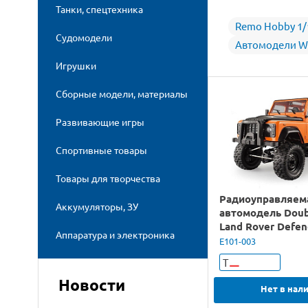
Танки, спецтехника
Remo Hobby 1/
Судомодели
Автомодели W
Игрушки
Сборные модели, материалы
Развивающие игры
Спортивные товары
Товары для творчества
Радиоуправляем
Аккумуляторы, ЗУ
автомодель Doub
Land Rover Defen
Аппаратура и электроника
4WD 2.4G
E101-003
Т
Новости
Нет в нал