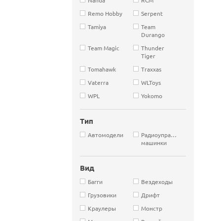
Remo Hobby
Serpent
Tamiya
Team
Durango
Team Magic
Thunder
Tiger
Tomahawk
Traxxas
Vaterra
WLToys
WPL
Yokomo
Тип
Автомодели
Радиоуправляемые
машинки
Вид
Багги
Вездеходы
Грузовики
Дрифт
Краулеры
Монстр