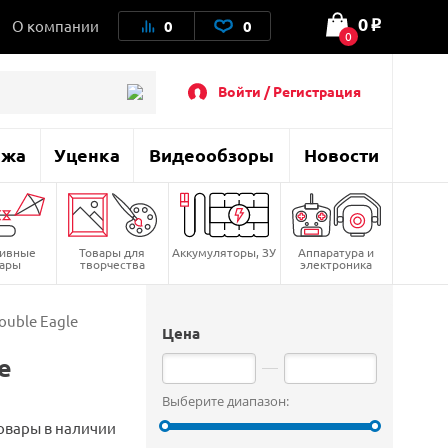
0
О компании
0
0
o
0
Войти / Регистрация
ажа
Уценка
Видеообзоры
Новости
тивные
Товары для
Аккумуляторы, ЗУ
Аппаратура и
вары
творчества
электроника
uble Eagle
Цена
e
Выберите диапазон:
овары в наличии