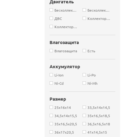
Двигатель
Бесколлекторные
Бесколлекторный
ДВС
Коллекторные
Коллекторный
Влагозащита
Влагозащита
Есть
Аккумулятор
Li-Ion
Li-Po
Ni-Cd
Ni-Mh
Размер
25х16х14
33,5х14х14,5
34,5х14х15,5
35х16,5х18,5
35х16,5х20,5
36,5х16,5х18
36х17х20,5
41х14,5х15