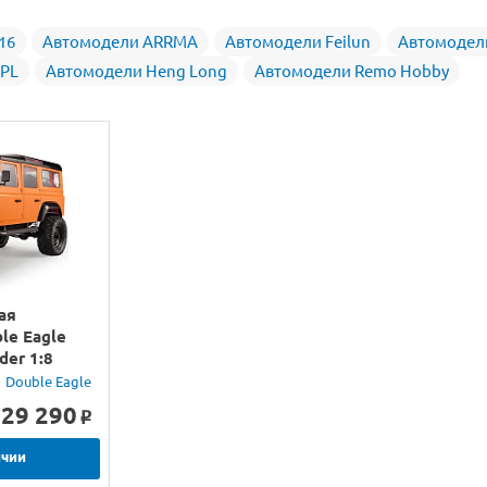
16
Автомодели ARRMA
Автомодели Feilun
Автомодел
PL
Автомодели Heng Long
Автомодели Remo Hobby
ая
le Eagle
der 1:8
Double Eagle
29 290
o
ичии