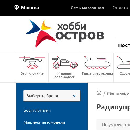
Москва
Сеть магазинов
Оплата
Пос
Беспилотники
Машины,
Танки, спецтехника
Судом
автомодели
/
Машины, а
Выберите бренд
Радиоупр
Беспилотники
Машины, автомодели
По умолчани