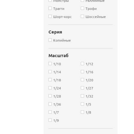
Монстры
Раллийные
Трагги
Трофи
Шорт-корс
Шоссейные
Серия
Копийные
Масштаб
1/10
1/12
1/14
1/16
1/18
1/20
1/24
1/27
1/28
1/32
1/36
1/5
1/7
1/8
1/9