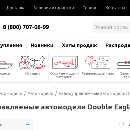
Доставка
Условия и гарантии
Сервис
Контакты
8 (800) 707-06-99
тупления
Новинки
Хиты продаж
Распрод
одели
Игрушки
Сборные модели,
Развивающие игры
Спор
материалы
то
втомодели
/
Автомодели
/
Радиоуправляемые автомодели Do
авляемые автомодели Double Eagl
Т
ю