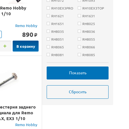
RH1072
RH1093
 Remo Hobby
RH10EX3PRO
RH10EX3TOP
 1/10
RH1621
RH1631
RH1651
RH8025
Remo Hobby
RH8035
RH8036
890
o
RH8051
RH8055
В корзину
RH8065
RH8066
RH8081
RH8085
Показать
Сбросить
естерня заднего
иала для Remo
X, EX3 1/10
Remo Hobby