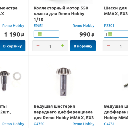
 монстра
Коллекторный мотор 550
Шасси для
AX
класса для Remo Hobby
MMAX, EX3
1/10
Remo Hobby
E9651
Remo Hobby
P2301
1 190
990
Т
Т
o
o
В корзину
В корзину
иты
Ведущая шестерня
Ведущая ш
2шт.,
переднего дифференциала
дифференц
X
для Remo Hobby MMAX, EX3
Hobby MMA
1/10
Remo Hobby
G4750
Remo Hobby
G4751