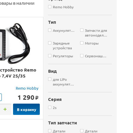
овары в наличии
Remo Hobby
Тип
Аккумуляторы
Запчасти для
автомоделей
Зарядные
Моторы
устройства
Регуляторы
Сервомашинки
устройство Remo
Вид
o 7,4V 2S/3S
для LiPo
аккумуляторов
Remo Hobby
1 290
o
Серия
2s
В корзину
Тип запчасти
Детали
Детали