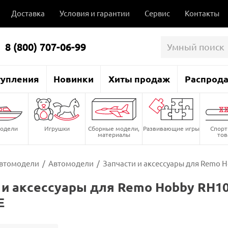
Доставка
Условия и гарантии
Сервис
Контакты
8 (800) 707-06-99
тупления
Новинки
Хиты продаж
Распрод
одели
Игрушки
Сборные модели,
Развивающие игры
Спор
материалы
то
втомодели
/
Автомодели
/
Запчасти и аксессуары для Remo
 и аксессуары для Remo Hobby RH1
E