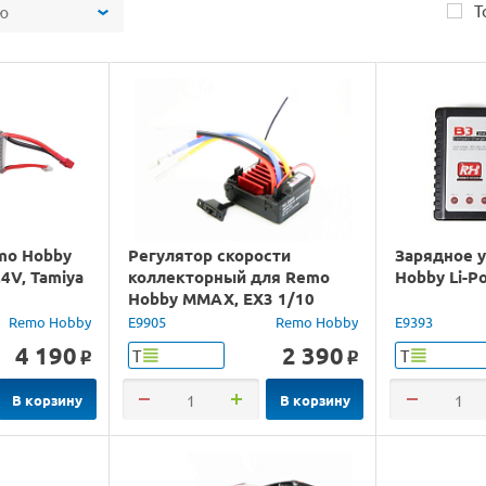
Т
ю
mo Hobby
Регулятор скорости
Зарядное 
,4V, Tamiya
коллекторный для Remo
Hobby Li-P
Hobby MMAX, EX3 1/10
Remo Hobby
E9905
Remo Hobby
E9393
4 190
2 390
Т
Т
o
o
В корзину
В корзину