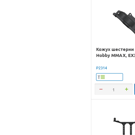
Кожух шестерни
Hobby MMAX, EX3
P2314
Т