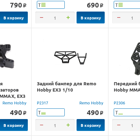
790
690
Т
Т
o
o
В корзину
В корзину
ия
Задний бампер для Remo
Передний 
заторов
Hobby EX3 1/10
Hobby MMA
 MMAX, EX3
Remo Hobby
P2317
Remo Hobby
P2306
490
490
Т
Т
o
o
В корзину
В корзину