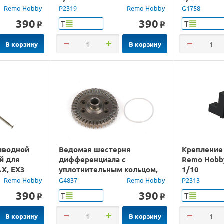
Remo Hobby
P2319
Remo Hobby
G1758
390
390
Т
Т
o
o
В корзину
В корзину
иводной
Ведомая шестерня
Крепление
й для
дифференциала с
Remo Hobb
X, EX3
уплотнительным кольцом,
1/10
аналог TRA6879, сталь
Remo Hobby
G4837
Remo Hobby
P2313
390
390
Т
Т
o
o
В корзину
В корзину