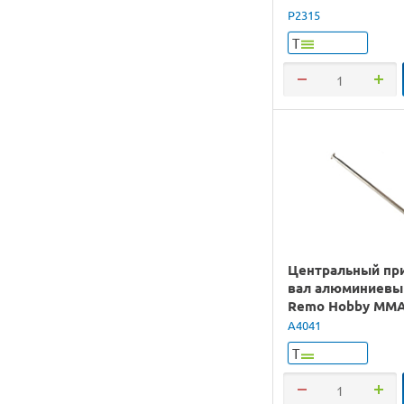
P2315
Т
Центральный пр
вал алюминиевы
Remo Hobby MMA
1/10
A4041
Т