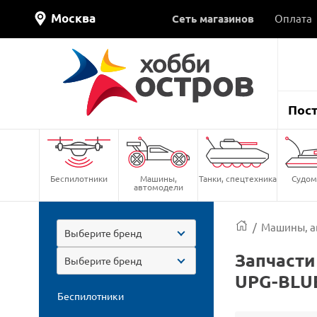
Москва
Сеть магазинов
Оплата
Пос
Беспилотники
Машины,
Танки, спецтехника
Судом
автомодели
/
Машины, а
Выберите бренд
Запчасти
Выберите бренд
UPG-BLU
Беспилотники