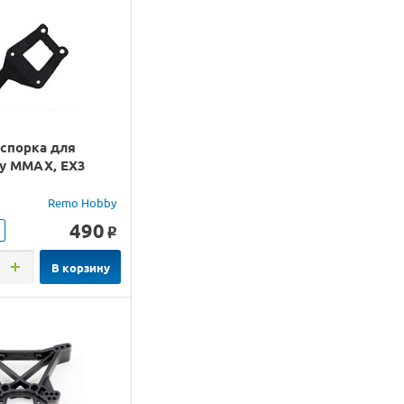
аспорка для
y MMAX, EX3
Remo Hobby
490
o
В корзину