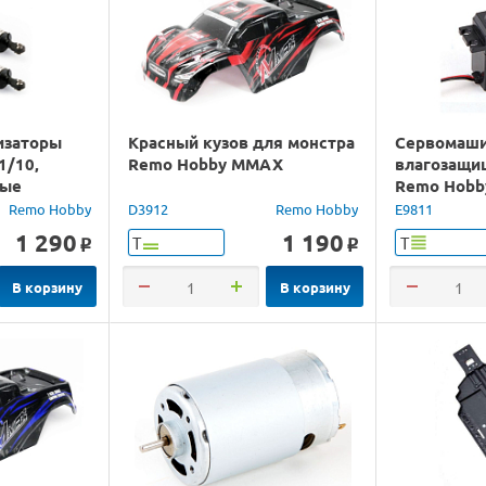
изаторы
Красный кузов для монстра
Сервомаш
1/10,
Remo Hobby MMAX
влагозащи
ные
Remo Hobb
Remo Hobby
D3912
Remo Hobby
E9811
1 290
1 190
Т
Т
o
o
В корзину
В корзину