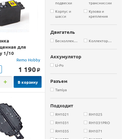
подвески
трансмиссии
Корпус и
Кузова и
шасси
крепления
Двигатель
инка
Бесколлекторные
Коллекторные
щенная для
y 1/10
Аккумулятор
Remo Hobby
Li-Po
1 190
o
Разъем
В корзину
Tamiya
Подходит
RH1021
RH1025
RH1031
RH1031PRO
RH1035
RH1071