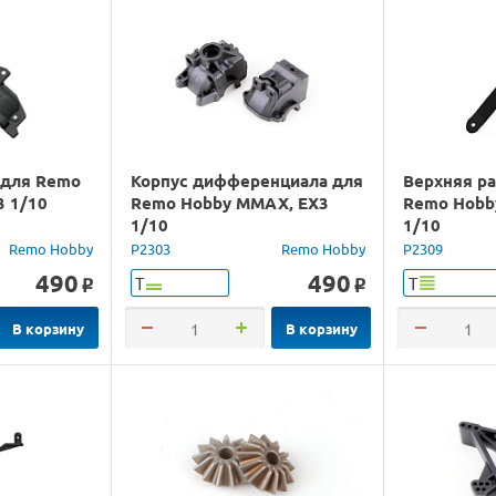
 для Remo
Корпус дифференциала для
Верхняя р
 1/10
Remo Hobby MMAX, EX3
Remo Hobb
1/10
1/10
Remo Hobby
P2303
Remo Hobby
P2309
490
490
Т
Т
o
o
В корзину
В корзину