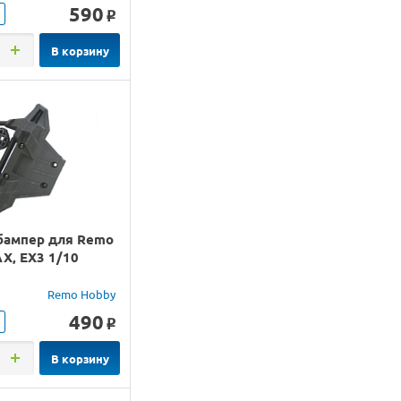
590
o
В корзину
бампер для Remo
X, EX3 1/10
Remo Hobby
490
o
В корзину