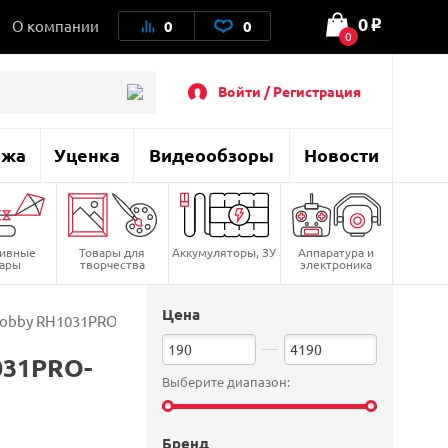
0
О компании
0
0
o
0
Войти / Регистрация
ажа
Уценка
Видеообзоры
Новости
тивные
Товары для
Аккумуляторы, ЗУ
Аппаратура и
вары
творчества
электроника
Цена
 Hobby RH1031PRO-UPG-BLUE
031PRO-
Выберите диапазон:
Бренд