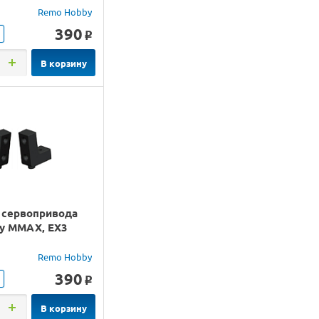
Remo Hobby
390
o
В корзину
 сервопривода
y MMAX, EX3
Remo Hobby
390
o
В корзину