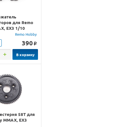
ржатель
торов для Remo
X, EX3 1/10
Remo Hobby
390
o
В корзину
естерня 58T для
y MMAX, EX3