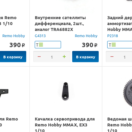
ля Remo
Внутренние сателлиты
Задний де
 1/10
дифференциала, 2шт.,
аммортиза
аналог TRA6882X
Hobby MMA
Remo Hobby
G4313
Remo Hobby
P2318
390
390
Т
Т
o
o
В корзину
В корзину
для Remo
Качалка сервопривода для
Ведомая ш
0
Remo Hobby MMAX, EX3
Remo Hobb
1/10
1/10