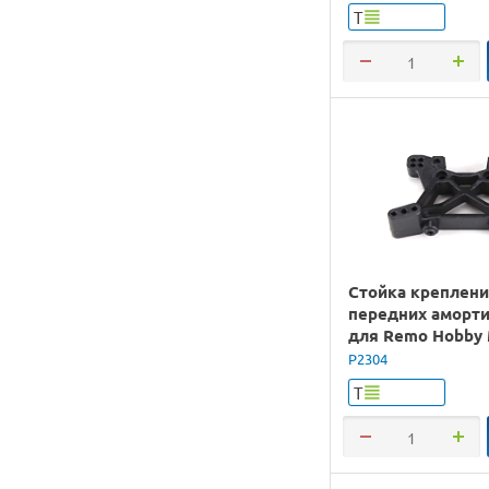
Т
Стойка креплен
передних аморти
для Remo Hobby
1/10
P2304
Т