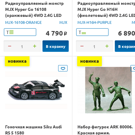
Радиоуправляемый монстр
Радиоуправляемый монст
MJX Hyper Go 16108
MJX Hyper Go H16H
(оранжевый) 4WD 2.4G LED
(фиолетовый) 4WD 2.4G LE
1/16 RTR
GPS 1/16 RTR
MJX-16108-ORANGE
MJX
MJX-H16H-PURPLE
M
4 790
6 89
Т
Т
o
В корзину
В корзи
новинка
новинка
Гоночная машина Siku Audi
Набор фигурок ARK 80006.
RS 5 1580
Красная армия.