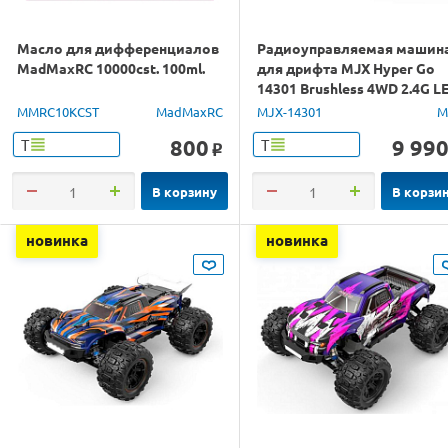
Масло для дифференциалов
Радиоуправляемая машин
MadMaxRC 10000cst. 100ml.
для дрифта MJX Hyper Go
14301 Brushless 4WD 2.4G L
1/14 RTR
MMRC10KCST
MadMaxRC
MJX-14301
M
800
9 99
Т
Т
o
В корзину
В корзи
новинка
новинка