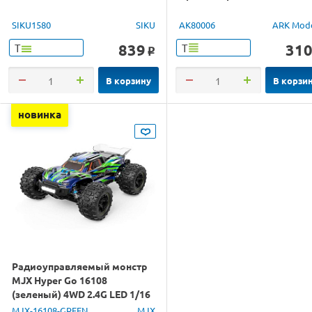
SIKU1580
SIKU
AK80006
ARK Mod
839
31
Т
Т
o
В корзину
В корзи
новинка
Радиоуправляемый монстр
MJX Hyper Go 16108
(зеленый) 4WD 2.4G LED 1/16
RTR
MJX-16108-GREEN
MJX