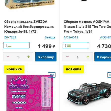
Сборная модель ZVEZDA
Сборная модель AOSHIMA
Немецкий бомбардировщик
Nissan Silvia S15 The Two G
Юнкерс Ju-88, 1/72
From Tokyo, 1/24
ZV-7282
Звезда
AOS-6611
AOSHI
1 499
4 73
Т
Т
o
В корзину
В корзи
новинка
новинка